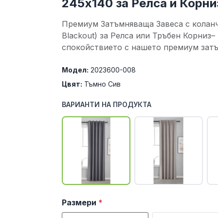
245х140 за Релса и Корн
Премиум Затъмняваща Завеса с колан
Blackout) за Релса или Тръбен Корниз
спокойствието с нашето премиум затъм
Модел:
2023600-008
Цвят:
Тъмно Сив
ВАРИАНТИ НА ПРОДУКТА
Размери
*