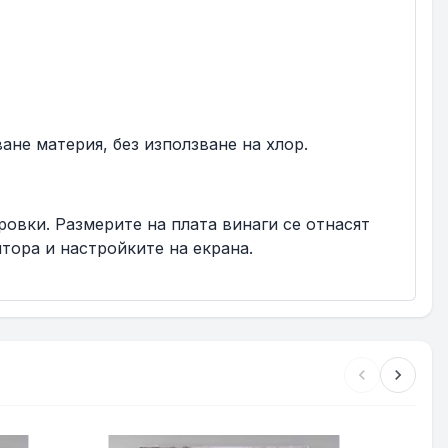
не материя, без използване на хлор.
ровки. Размерите на плата винаги се отнасят
тора и настройките на екрана.
chevron_left
chevron_right