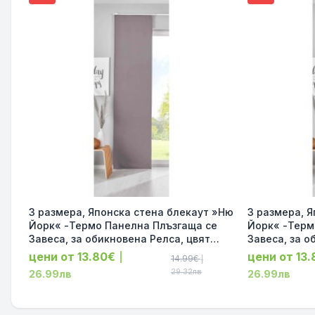
3 размера, Японска стена блекаут »Ню
3 размера, Японск
Йорк« -Термо Панелна Плъзгаща се
Йорк« -Термо
Завеса, за обикновена Релса, цвят
Завеса, за о
Тъмно Сив код-202020680-013
Тъмно Син к
цени от 13.80€
цени от 13
|
14.99€
|
29.32лв
26.99лв
26.99лв