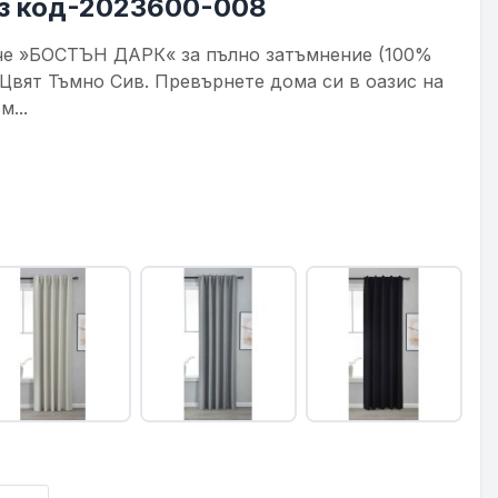
из код-2023600-008
че »БОСТЪН ДАРК« за пълно затъмнение (100%
– Цвят Тъмно Сив. Превърнете дома си в оазис на
...