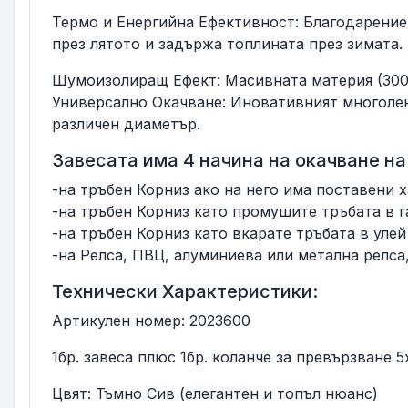
Термо и Енергийна Ефективност: Благодарение 
през лятото и задържа топлината през зимата.
Шумоизолиращ Ефект: Масивната материя (300 
Универсално Окачване: Иновативният многолен
различен диаметър.
Завесата има 4 начина на окачване н
-на тръбен Корниз ако на него има поставени х
-на тръбен Корниз като промушите тръбата в 
-на тръбен Корниз като вкарате тръбата в уле
-на Релса, ПВЦ, алуминиева или метална релса,
Технически Характеристики:
Артикулен номер: 2023600
1бр. завеса плюс 1бр. коланче за превързване 5
Цвят: Тъмно Сив (елегантен и топъл нюанс)