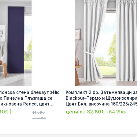
а стена блекаут »Ню
Комплект 2 бр. Затъмняващи з
 Панелна Плъзгаща се
Blackout–Термо и Шумоизолир
бикновена Релса, цвят
Цвят Бял, височина 160/225/24
од-202020680-022
ширина 140 и 295см 202020610
.80€
цени от 32.80€
|
| 64.15лв
14.99€
|
29.32лв