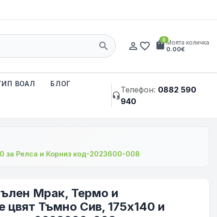
0
shopping_bag
Моята количка
search
person_outline
favorite_border
0.00€
ТИП ВОАЛ
БЛОГ
Телефон:
0882 590
headset_mic
940
40 за Релса и Корниз код-2023600-008
Пълен Мрак, Термо и
 цвят Тъмно Сив, 175х140 и