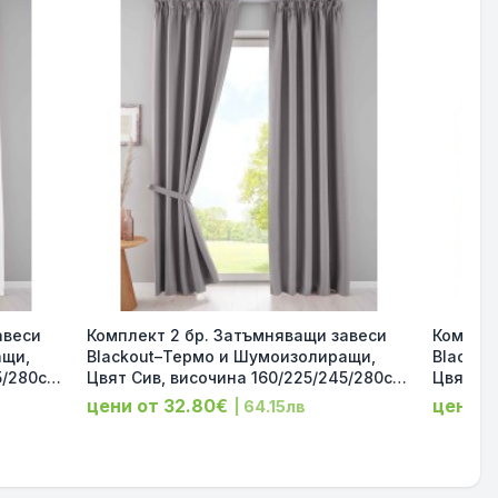
авеси
Комплект 2 бр. Затъмняващи завеси
Комплек
ащи,
Blackout–Термо и Шумоизолиращи,
Blackou
5/280см,
Цвят Сив, височина 160/225/245/280см,
Цвят Та
-2-044
ширина 140 и 295см 202020610-2-024
ширина 
цени от 32.80€
цени о
| 64.15лв