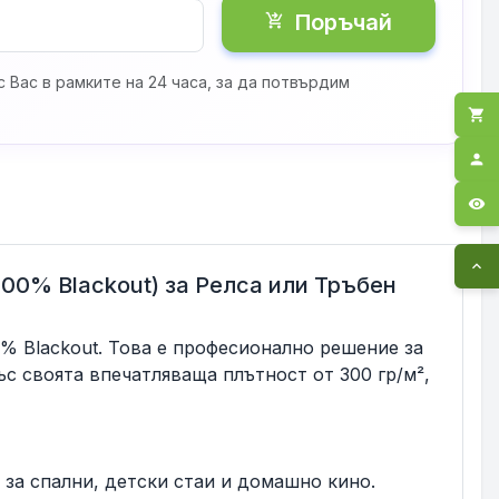
Поръчай
shopping_cart_checkout
 Вас в рамките на 24 часа, за да потвърдим
shopping_cart
person
visibility
expand_less
0% Blackout) за Релса или Тръбен
% Blackout. Това е професионално решение за
ъс своята впечатляваща плътност от 300 гр/м²,
 за спални, детски стаи и домашно кино.