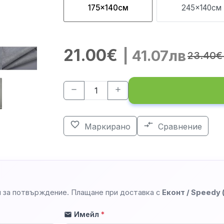
175x140см
245x140см
21.00€
| 41.07лв
23.40€
remove
add
favorite_border
compare_arrows
Маркирано
Сравнение
 за потвърждение. Плащане при доставка с
Еконт / Speedy
Имейл
*
mail