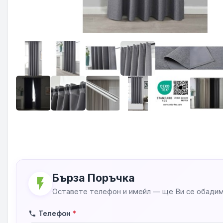
Бърза Поръчка
flash_on
Оставете телефон и имейл — ще Ви се обадим
Телефон
*
phone