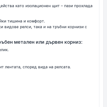
действа като изолационен щит – пази прохлада
йки тишина и комфорт.
 видове релси, така и на тръбни корнизи с
ръбен метален или дървен корниз:
елик.
ит лентата, според вида на релсата.