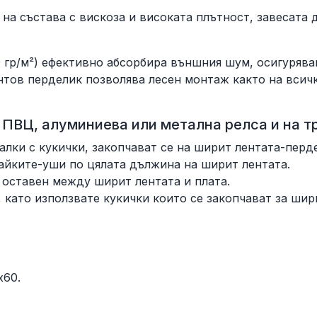
на състава с вискоза и високата плътност, завесата 
гр/м²) ефективно абсорбира външния шум, осигурява
тов перделик позволява лесен монтаж както на всички
а ПВЦ, алуминиева или метална релса и на т
алки с кукички, закопчават се на ширит лентата-перд
гайките-уши по цялата дължина на ширит лентата.
й оставен между ширит лентата и плата.
 като използвате кукички които се закопчават за шир
х60.