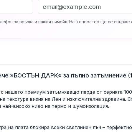
лефон за връзка и вашият имейл. Наш оператор ще се свърже с
че »БОСТЪН ДАРК« за пълно затъмнение (10
 с нашето премиум затъмняващо перде от серията 100
на текстура визия на Лен и изключителна здравина. С
 и най-високо ниво на термо и шумоизолация.
а на плата блокира всеки светлинен лъч – перфектно