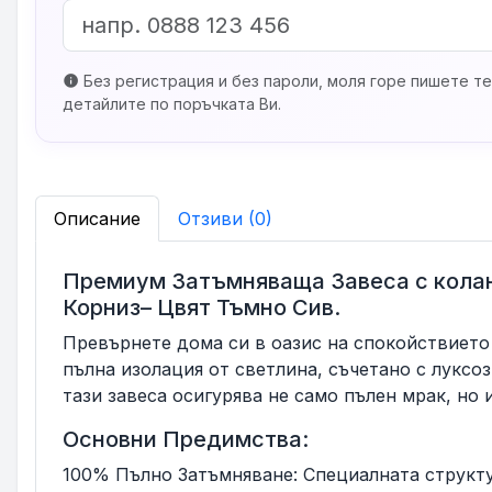
Без регистрация и без пароли, моля горе пишете те
info
детайлите по поръчката Ви.
Описание
Отзиви (0)
Премиум Затъмняваща Завеса с колан
Корниз– Цвят Тъмно Сив.
Превърнете дома си в оазис на спокойствието
пълна изолация от светлина, съчетано с луксоз
тази завеса осигурява не само пълен мрак, но
Основни Предимства:
100% Пълно Затъмняване: Специалната структур