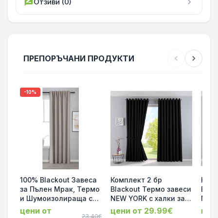
rate_review
Отзиви (0)
chevron_right
ПРЕПОРЪЧАНИ ПРОДУКТИ
chevron_left
chevron_right
-10%
100% Blackout Завеса
Комплект 2 бр
Комп
за Пълен Мрак, Термо
Blackout Термо завеси
Blac
и Шумоизолираща с
NEW YORK с халки за
NEW 
коланче цвят Таупе,
Тръбен Корниз,
Тръб
цени от
цени от 29.99€
цен
175х140 и 245х140 за
23.40€
затъмняващи,
затъ