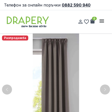
Телефон за онлайн поръчки
0882 590 940
0
shopping_bag
menu
person_outline
favorite_border
Разпродажба
Previous
Nex