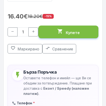
16.40€
19.20€
-15%
shopping_cart
remove
add
Купете
favorite_border
compare_arrows
Маркирано
Сравнение
Бърза Поръчка
flash_on
Оставете телефон и имейл — ще Ви се
обадим за потвърждение. Плащане при
доставка с
Еконт / Speedy (наложен
платеж)
.
Телефон
*
phone