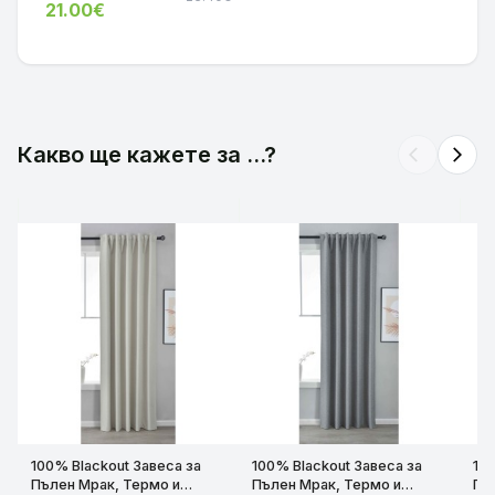
21.00€
Релса и Корниз
шумоизолиращи, Цвят
шумо
код-2023600-012
Черен, 5 Размера,
Тъмн
код-201920600-2-062
код-
Какво ще кажете за ...?
arrow_back_ios
arrow_forward_ios
100% Blackout Завеса за
100% Blackout Завеса за
10
Пълен Мрак, Термо и
Пълен Мрак, Термо и
Пъ