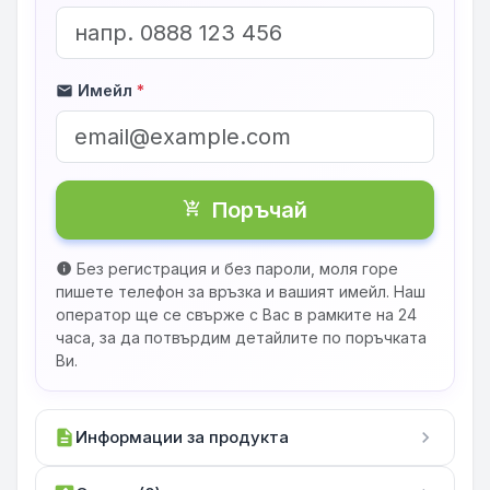
Имейл
*
mail
Поръчай
shopping_cart_checkout
Без регистрация и без пароли, моля горе
info
пишете телефон за връзка и вашият имейл. Наш
оператор ще се свърже с Вас в рамките на 24
часа, за да потвърдим детайлите по поръчката
Ви.
description
Информации за продукта
chevron_right