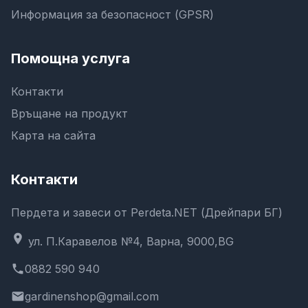
Информация за безопасност (GPSR)
Помощна услуга
Контакти
Връщане на продукт
Карта на сайта
Контакти
Пердета и завеси от Perdeta.NET (Дрейпари БГ)
location_on
ул. П.Каравелов №4, Варна, 9000,BG
phone
0882 590 940
email
gardinenshop@gmail.com