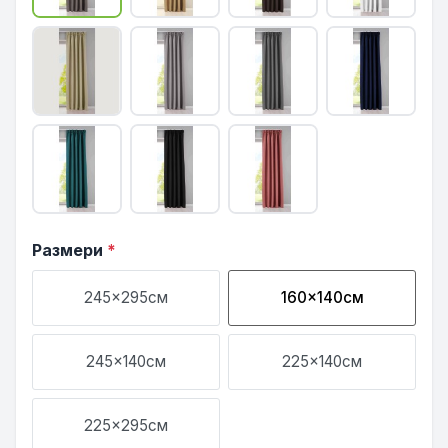
Размери
*
245x295см
160x140см
245x140см
225x140см
225x295см