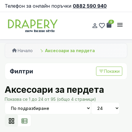
Телефон за онлайн поръчки
0882 590 940
0
shopping_bag
menu
person_outline
favorite_border
Начало
Аксесоари за пердета
Филтри
filter_list
Покажи
Аксесоари за пердета
Показва се 1 до 24 от 95 (общо 4 страници)
grid_view
view_list