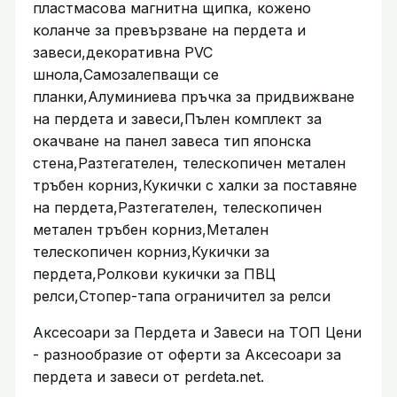
пластмасова магнитна щипка, кожено
коланче за превързване на пердета и
завеси,декоративна PVC
шнола,Самозалепващи се
планки,Алуминиева пръчка за придвижване
на пердета и завеси,Пълен комплект за
окачване на панел завеса тип японска
стена,Разтегателен, телескопичен метален
тръбен корниз,Кукички с халки за поставяне
на пердета,Разтегателен, телескопичен
метален тръбен корниз,Метален
телескопичен корниз,Кукички за
пердета,Ролкови кукички за ПВЦ
релси,Стопер-тапа ограничител за релси
Аксесоари за Пердета и Завеси на ТОП Цени
- разнообразие от оферти за Аксесоари за
пердета и завеси от perdeta.net.