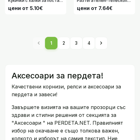
Кукички с халки за поставяне на пердета, вътрешен диаметър фи 35мм., цвят черен, 10 броя в пакет, за тръбен корниз, код- 2021192-2
Разтегателен-телескопичен корниз "Денвър" Ø 8-10мм., със SMARTFIX система за захващане без дупчене подходящ само за отваряеми прозорци, размери от 45 до 125см. код- 20190931-1
цени от 5.10€
цени от 7.64€
chevron_left
chevron_right
1
2
3
4
Аксесоари за пердета!
Качествени корнизи, релси и аксесоари за
пердета и завеси!
Завършете визията на вашите прозорци със
здрави и стилни решения от секцията за
"Аксесоари " на PERDETA.NET. Правилният
избор на окачване е също толкова важен,
колкото и изборът на самия текстил. Ние