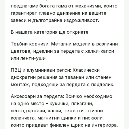
предлагаме богата гама от механизми, които
гарантират плавно движение на вашите
завеси и дълготрайна издръжливост.
В нашата категория ще откриете:
Тръбни корнизи: Метални модели в различни
цветове, идеални за пердета с халки-капси
или ленти-уши.
ПВЦ и алуминиеви релси: Класически
дискретни решения за таванен или стенен
монтаж, подходящи за пердета с перделик.
Аксесоари за пердета: Всичко необходимо
на едно място – кукички, плъзгачи,
лентодържачи, халки, тежести, стилни
коланчета, магнитни щипки и пискюли,
които придават финален щрих на интериора.