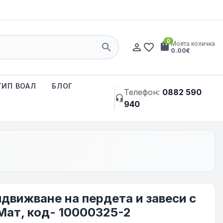
0
shopping_bag
Моята количка
search
person_outline
favorite_border
0.00€
ТИП ВОАЛ
БЛОГ
Телефон:
0882 590
headset_mic
940
движване на пердета и завеси с
Мат, код- 10000325-2