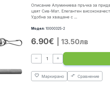
Описание Алуминиева пръчка за придв
цвят Сив-Мат. Елегантен висококачес
Удобна за хващане с ...
Модел:
10000325-2
6.90€
| 13.50лв
remove
add
favorite_border
compare_arrows
Маркирано
Сравнение