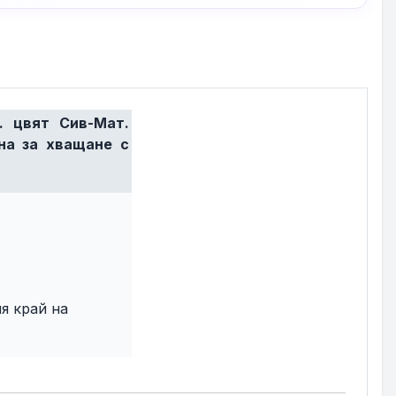
. цвят Сив-Мат.
на за хващане с
я край на