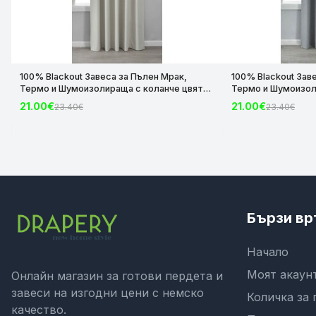
100% Blackout Завеса за Пълен Мрак,
100% Blackout Зав
Термо и Шумоизолираща с коланче цвят
Термо и Шумоизол
Крем, 175х140 и 245х140 за Релса и Корниз
Сив, 175х140 и 245
21.00€
21.00€
23.40€
23.40€
код-2023600-004
код-2023600-006
Бързи вр
Начало
Моят акаун
Онлайн магазин за готови пердета и
завеси на изгодни цени с немско
Количка за 
качество.