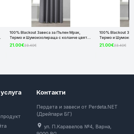
100% Blackout Завеса за Пълен Мрак,
100% Blackout Зав
Термо и Шумоизолираща с коланче цвят
Термо и Шумоизол
з
Тъмно Сив, 175х140 и 245х140 за Релса и
Черен, 175х140 и 
21.00€
21.00€
23.40€
23.40€
Корниз код-2023600-008
Корниз код-2023
услуга
Контакти
Пердета и завеси от Perdeta.NET
(Дрейпари БГ)
 продукт
location_on
йта
ул. П.Каравелов №4, Варна,
9000,BG