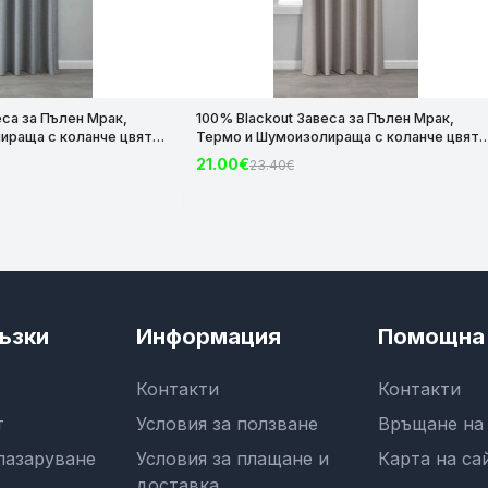
еса за Пълен Мрак,
100% Blackout Завеса за Пълен Мрак,
ираща с коланче цвят
Термо и Шумоизолираща с коланче цвят
х140 за Релса и Корниз
Таупе, 175х140 и 245х140 за Релса и Корни
21.00€
23.40€
код-2023600-012
ъзки
Информация
Помощна 
Контакти
Контакти
т
Условия за ползване
Връщане на
пазаруване
Условия за плащане и
Карта на са
доставка