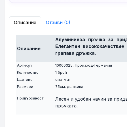
Описание
Отзиви (0)
Алуминиева пръчка за при
Елегантен висококачествен
Описание
грапава дръжка.
Артикул
10000325, Произход-Германия
Количество
1 брой
Цветове
сив-мат
Размери
75см. дължина
Привързаност
Лесен и удобен начин за прид
пръчката.