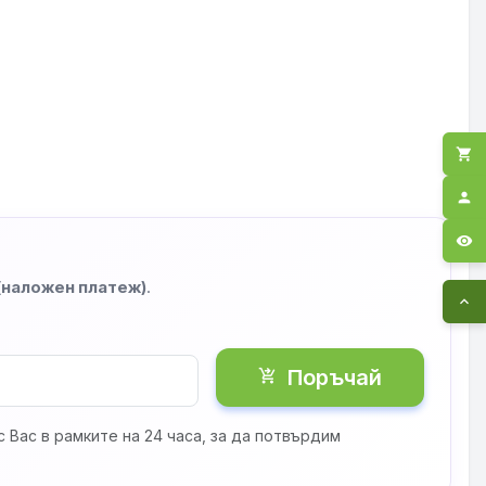
shopping_cart
person
visibility
 (наложен платеж)
.
expand_less
Поръчай
shopping_cart_checkout
 Вас в рамките на 24 часа, за да потвърдим