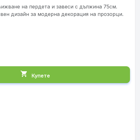
ижване на пердета и завеси с дължина 75см.
твен дизайн за модерна декорация на прозорци.
shopping_cart
Купете