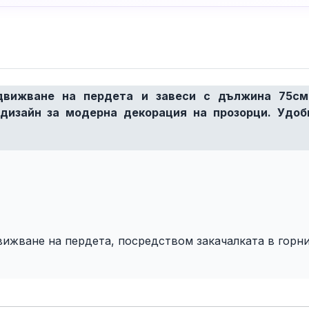
движване на пердета и завеси с дължина 75см
 дизайн за модерна декорация на прозорци. Удоб
вижване на пердета, посредством закачалката в горни