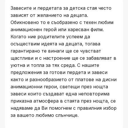
Завесите и пердетата за детска стая често
зависят от желанието на децата.
Обикновено то е съобразено с техен любим
анимационен герой или харесван филм.
Когато ние родителите успеем да
осъществим идеята на децата, тогава
гарантирано те винаги ще се чувстват
щастливи и с настроение ще се забавляват в
уютна и топла за тях среда. С нашите
предложения за готови пердета и завеси
както и разнообразието от платове на дисни
анимационни герои, светещи през нощта
завеси които създават една неповторима
приказна атмосфера в стаята през нощта, се
надяваме да Ви помогнем с правилния избор
за вашето любимо слънчице.