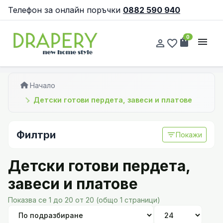
Телефон за онлайн поръчки
0882 590 940
0
shopping_bag
menu
person_outline
favorite_border
Начало
Детски готови пердета, завеси и платове
Филтри
filter_list
Покажи
Детски готови пердета,
завеси и платове
Показва се 1 до 20 от 20 (общо 1 страници)