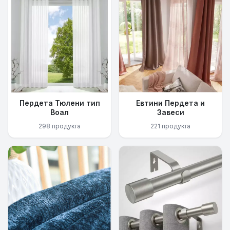
Пердета Тюлени тип
Евтини Пердета и
Воал
Завеси
298 продукта
221 продукта