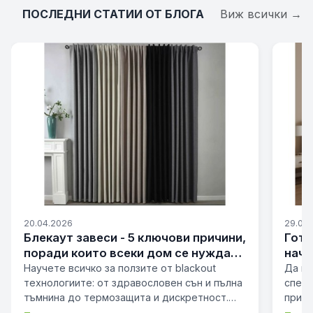
ПОСЛЕДНИ СТАТИИ ОТ БЛОГА
Виж всички →
20.04.2026
29.09
Блекаут завеси - 5 ключови причини,
Гото
поради които всеки дом се нуждае
начин
от тях.
пром
Научете всичко за ползите от blackout
Да из
технологиите: от здравословен сън и пълна
специ
тъмнина до термозащита и дискретност.
призн
Спрете светлината, шум…
превр