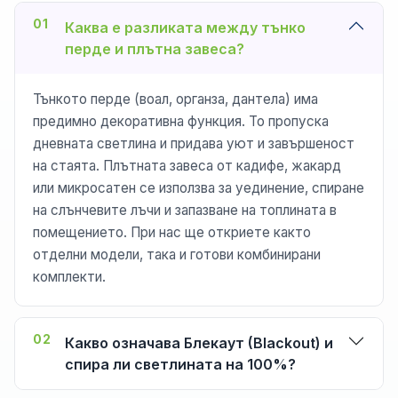
01
Каква е разликата между тънко
перде и плътна завеса?
Тънкото перде (воал, органза, дантела) има
предимно декоративна функция. То пропуска
дневната светлина и придава уют и завършеност
на стаята. Плътната завеса от кадифе, жакард
или микросатен се използва за уединение, спиране
на слънчевите лъчи и запазване на топлината в
помещението. При нас ще откриете както
отделни модели, така и готови комбинирани
комплекти.
02
Какво означава Блекаут (Blackout) и
спира ли светлината на 100%?