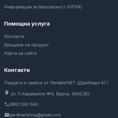
Информация за безопасност (GPSR)
Помощна услуга
Контакти
Връщане на продукт
Карта на сайта
Контакти
Пердета и завеси от Perdeta.NET (Дрейпари БГ)
location_on
ул. П.Каравелов №4, Варна, 9000,BG
phone
0882 590 940
email
gardinenshop@gmail.com