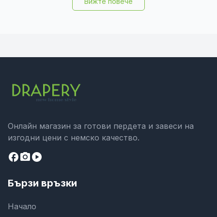
Вижте повече
Онлайн магазин за готови пердета и завеси на
изгодни цени с немско качество.
facebook
camera_alt
play_circle
Бързи връзки
Начало