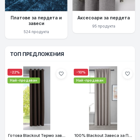
Платове за пердета и
Аксесоари за пердета
завеси
95 продукта
524 продукта
ТОП ПРЕДЛОЖЕНИЯ
-22%
-10%
favorite_border
favorite_border
Най-продаван
Най-продаван
Готова Blackout Термо завеса NEW YORK с халки за Тръбен Корниз, затъмняваща, шумоизолираща цвят Кафяв, 5 Размера, код- 201920600-019
100% Blackout Завеса за Пълен Мрак, Термо и Шумоизолираща с коланче цвят Таупе, 175х140 и 245х140 за Релса и Корниз код-2023600-012