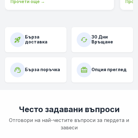
Прочети още →
Проч
Бърза
30 Дни
rocket_launch
cached
доставка
Връщане
support_agent
card_giftcard
Бърза поръчка
Опция преглед
Често задавани въпроси
Отговори на най-честите въпроси за пердета и
завеси