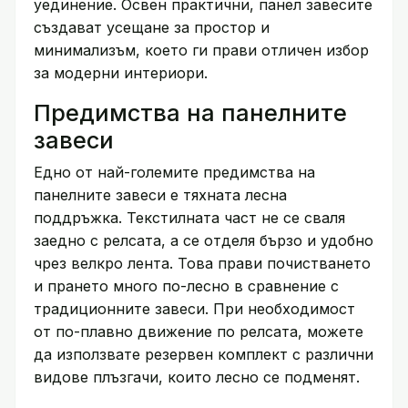
уединение. Освен практични, панел завесите
създават усещане за простор и
минимализъм, което ги прави отличен избор
за модерни интериори.
Предимства на панелните
завеси
Едно от най-големите предимства на
панелните завеси е тяхната лесна
поддръжка. Текстилната част не се сваля
заедно с релсата, а се отделя бързо и удобно
чрез велкро лента. Това прави почистването
и прането много по-лесно в сравнение с
традиционните завеси. При необходимост
от по-плавно движение по релсата, можете
да използвате резервен комплект с различни
видове плъзгачи, които лесно се подменят.