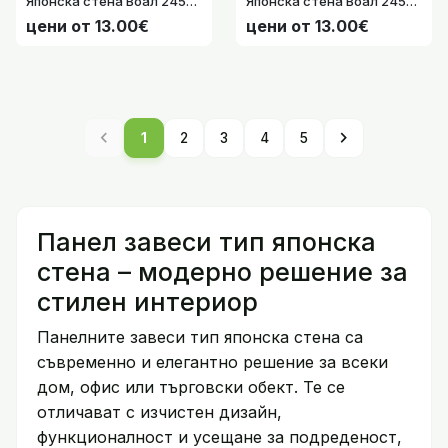
Японска стена Воал 245х60 см. с включен пълен комплект за окачване на обикновени релси, цвят Лилав код-85589N-010
Японска стена Воал 245х60 см. с включен пълен комплект за окачване на обикновени релси, цвят Люляк код-85589N-006
цени от 13.00€
цени от 13.00€
chevron_left
chevron_right
1
2
3
4
5
Панел завеси тип японска
стена – модерно решение за
стилен интериор
Панелните завеси тип японска стена са
съвременно и елегантно решение за всеки
дом, офис или търговски обект. Те се
отличават с изчистен дизайн,
функционалност и усещане за подреденост,