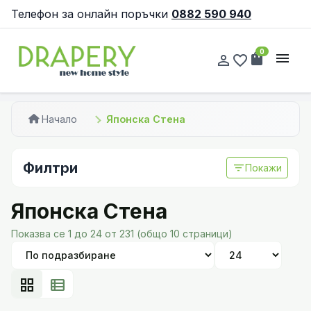
Телефон за онлайн поръчки
0882 590 940
0
shopping_bag
menu
person_outline
favorite_border
Начало
Японска Стена
Филтри
filter_list
Покажи
Японска Стена
Показва се 1 до 24 от 231 (общо 10 страници)
grid_view
view_list