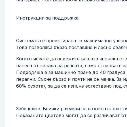
Инструкции за поддръжка:
Системата е проектирана за максимално улесне
Това позволява бързо поставяне и лесно сваля
Когато искате да освежите вашата японска сте
панела от канала на релсата, само отлепвате з
Подходяща е за машинно пране до 40 градуса 
перални. Съхне бързо и почти не се мачка. За
60% сухота), за да се изпъне естествено под с
Забележка: Всички размери са в опънато състоя
Показаните цветове могат да се различават от