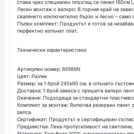
става чрез специален плъзгащ се панел (60см.)
Лесен монтаж с велкро: В горния край на заве
свалянето изключително бързо и лесно – само 
Пълен комплект: Продуктът е готов за незабав
перфектно изпънат плат.
Технически характеристики:
Артикулен номер: 85589N
Цвят: Люляк
Размер: за 1 брой 245х60 см. в опънато състоян
Доставка: 1 брой завеса с пришита велкро лент
Окачване: Подходяща за стандартни пластмасо
Комплект за монтаж: Включва резервен пакет 
релса.
Сертификат: Продуктът е сертифициран съгласн
Предимства: Лека пропускливост на светлина
Материал: Тюл-Воал 100% висококачествен по