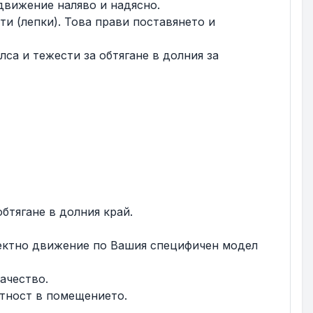
 движение наляво и надясно.
ти (лепки). Това прави поставянето и
са и тежести за обтягане в долния за
обтягане в долния край.
рфектно движение по Вашия специфичен модел
ачество.
тност в помещението.