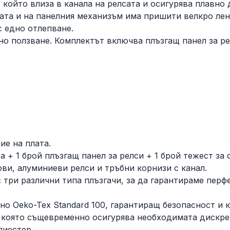
, който влиза в канала на релсата и осигурява плавно
сата и на панелния механизъм има пришити велкро лен
с едно отлепване.
но ползване. Комплектът включва плъзгащ панел за рел
ие на плата.
а + 1 брой плъзгащ панел за релси + 1 брой тежест за 
ви, алуминиеви релси и тръбни корнизи с канал.
с три различни типа плъзгачи, за да гарантираме пе
о Oeko-Tex Standard 100, гарантиращ безопасност и к
, която същевременно осигурява необходимата дискре
лиестер.