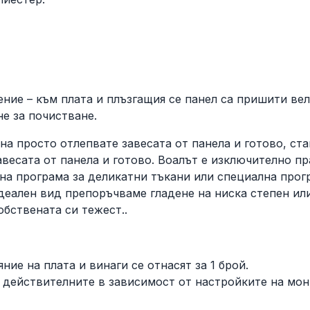
ние – към плата и плъзгащия се панел са пришити велк
не за почистване.
на просто отлепвате завесата от панела и готово, ста
авесата от панела и готово. Воалът е изключително пр
на програма за деликатни тъкани или специална прог
 идеален вид препоръчваме гладене на ниска степен ил
обствената си тежест..
ние на плата и винаги се отнасят за 1 брой.
 действителните в зависимост от настройките на мон