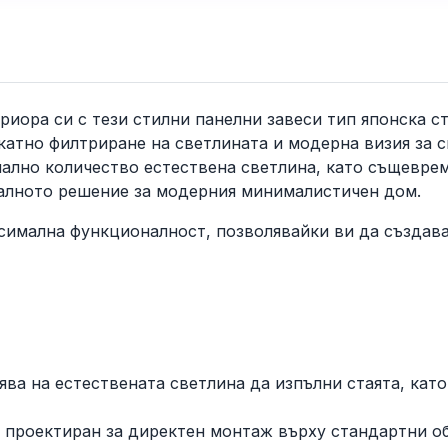
иора си с тези стилни панелни завеси тип японска ст
катно филтриране на светлината и модерна визия за 
мално количество естествена светлина, като същевре
еалното решение за модерния минималистичен дом.
ксимална функционалност, позволявайки ви да създав
ява на естествената светлина да изпълни стаята, кат
е проектиран за директен монтаж върху стандартни о