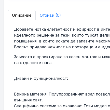
Описание
Отзиви (0)
Добавете нотка елегантност и ефирност в интер
идеалното решение за тези, които търсят дели
помещения, в които искате да запазите макси
Воалът придава нежност на прозореца и е ид
Завесата е проектирана за лесен монтаж и ма
на отделните пана.
Дизайн и функционалност:
Ефирна материя: Полупрозрачният воал позвол
външния свят.
Специфична система за окачване: Този модел 