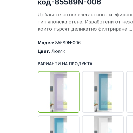
код-85589N-006
Добавете нотка елегантност и ефирнос
тип японска стена. Изработени от неже
които търсят деликатно филтриране ...
Модел:
85589N-006
Цвят:
Люляк
ВАРИАНТИ НА ПРОДУКТА