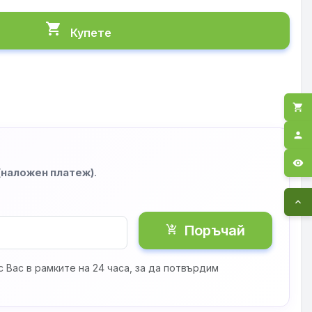
shopping_cart
Купете
shopping_cart
person
visibility
 (наложен платеж)
.
expand_less
Поръчай
shopping_cart_checkout
 Вас в рамките на 24 часа, за да потвърдим