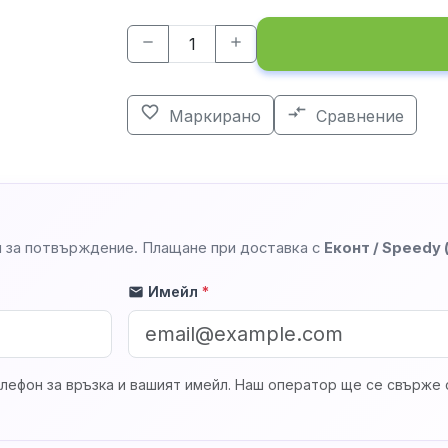
remove
add
favorite_border
compare_arrows
Маркирано
Сравнение
 за потвърждение. Плащане при доставка с
Еконт / Speedy
Имейл
*
mail
лефон за връзка и вашият имейл. Наш оператор ще се свърже с