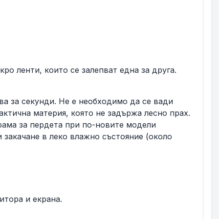
ро ленти, които се залепват една за друга.
ва за секунди. Не е необходимо да се вади
актична материя, която не задържа лесно прах.
рама за пердета при по-новите модели
и закачане в леко влажно състояние (около
итора и екрана.