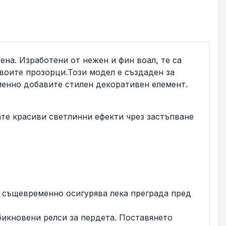
ена. Изработени от нежен и фин воал, те са
своите прозорци.Този модел е създаден за
менно добавите стилен декоративен елемент.
ате красиви светлинни ефекти чрез застъпване
о същевременно осигурява лека преграда пред
бикновени релси за пердета. Поставянето