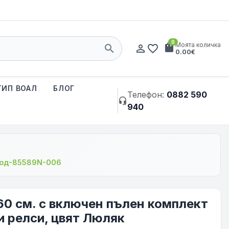
0
shopping_bag
Моята количка
search
person_outline
favorite_border
0.00€
ТИП ВОАЛ
БЛОГ
Телефон:
0882 590
headset_mic
940
 код-85589N-006
60 см. с включен пълен комплект
и релси, цвят Люляк