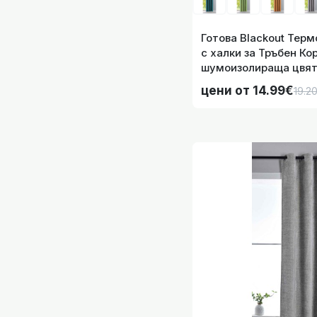
Готова Blackout Тер
с халки за Тръбен Ко
шумоизолираща цвят 
Размера, код- 20192
цени от 14.99€
19.2
Готова Затъмнява
Готова Затъмнява