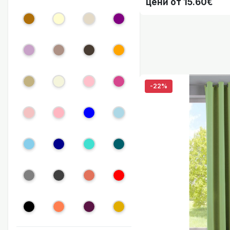
цени от 15.60€
Готова Blackout 
-22%
Готова Blackout 