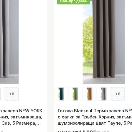
Най-продаван
Таупе, 5 Р
Термо завеса NEW YORK с халки за Тръбен Корниз, затъм
Тъмно Сив, 5 Р
+8
+8
Термо завеса NEW YORK с халки за Тръбен Корниз, затъм
Тъмно Син, 5 Ра
мо завеса NEW YORK
Готова Blackout Термо завеса N
рниз, затъмняваща,
с халки за Тръбен Корниз, затъм
Сив, 5 Размера,
шумоизолираща цвят Таупе, 5 Р
код- 201920600-014