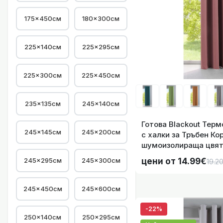
175×450см
180×300см
Готова Blackout 
225×140см
225×295см
225×300см
225×450см
235×135см
245×140см
Готова Blackout Тер
245×145см
245×200см
Готова Blackout 
с халки за Тръбен Ко
шумоизолираща цвят 
Размера, код- 20192
245×295см
245×300см
цени от 14.99€
19.2
245×450см
245×600см
-22%
250×140см
250×295см
Готова Blackout 