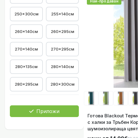
Най-продаван
250x300см
255×140см
260×140см
260×295см
270×140см
270×295см
Готова Blackout 
280×135см
280×140см
280×295см
280×300см
Готова Blackout 
Приложи
Готова Blackout Тер
с халки за Тръбен Ко
шумоизолираща цвят 
код- 201920600-024