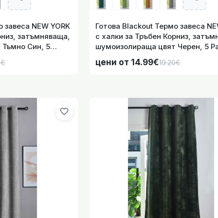
мо завеса NEW YORK
Готова Blackout Термо завеса N
рниз, затъмняваща,
с халки за Тръбен Корниз, затъм
Тъмно Син, 5
шумоизолираща цвят Черен, 5 Р
0600-046
код- 201920600-034
цени от 14.99€
0€
19.20€
ща Завеса Блекаут 245х135 см. »Нюрнберг« звукопоглъща
за Тръбен Корниз,
favorite_border
ща Завеса Блекаут 245х135 см. »Нюрнберг« звукопоглъща
за Тръбен Корниз, ц