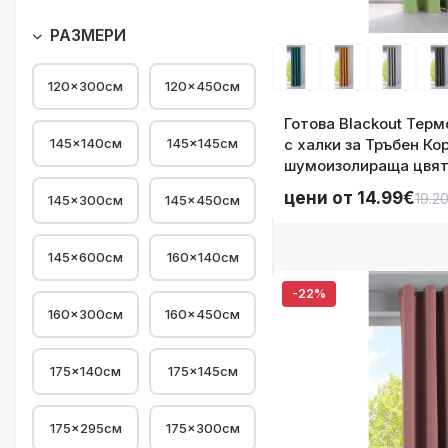
Готова Blackout 
РАЗМЕРИ
120×300см
120×450см
Готова Blackout Тер
145×140см
145×145см
с халки за Тръбен Ко
шумоизолираща цвят 
Размера, код- 20192
Готова Blackout 
цени от 14.99€
19.2
145×300см
145×450см
145×600см
160×140см
-22%
160×300см
160×450см
Готова Blackout 
175×140см
175×145см
175×295см
175×300см