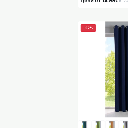
цени от 14.99€
19.2
Готова Blackout 
-22%
Готова Завеса с к