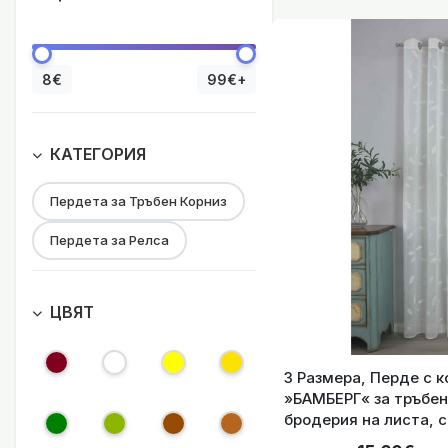
8€
99€+
КАТЕГОРИЯ
Пердета за Тръбен Корниз
Готова Blackout 
Пердета за Релса
ЦВЯТ
3 Размера, Перде с к
»БАМБЕРГ« за тръбен
Готова Blackout 
бродерия на листа, 
и лесно за поддръжк