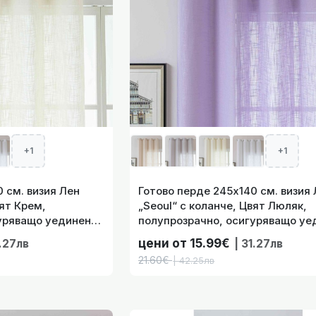
140 см. визия Лен „Seoul“ с коланче, Цвят Пясъчен-Беж, 
у
21.60
| 42.25лв
+1
+1
ерде 245х140 см. визия Лен „Seoul“ с коланче, Цвят Син, 
у
 см. визия Лен
Готово перде 245х140 см. визия
вят Крем,
„Seoul“ с коланче, Цвят Люляк,
21.60
| 42.25лв
гуряващо уединение
полупрозрачно, осигуряващо уе
код- 2024110-004
цени от 15.99€
1.27лв
| 31.27лв
21.60€
| 42.25лв
ия на лен 245х140 см. „Франкфурт“ с коланче-немачкаемо
тръбен корниз цв