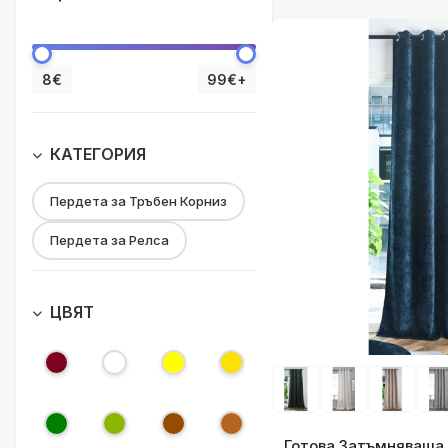
Готова Затъмнява
8€
99€+
КАТЕГОРИЯ
Пердета за Тръбен Корниз
Готова тафта з
Пердета за Релса
ЦВЯТ
Готова тафта завеса 245х140см. с халки за тръбен корниз, национален флаг на Гърция код-20360
Готова Затъмняваща 