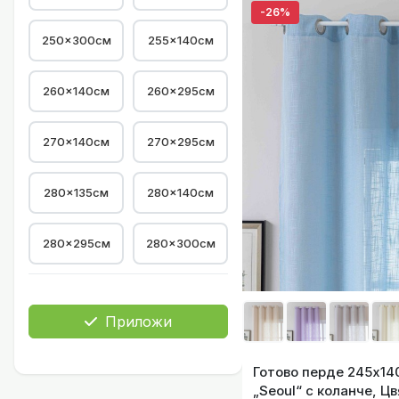
-26%
250x300см
255×140см
260×140см
260×295см
Готово перде виз
270×140см
270×295см
280×135см
280×140см
280×295см
280×300см
Готово Пер
Приложи
Готово перде 245х140
„Seoul“ с коланче, Цв