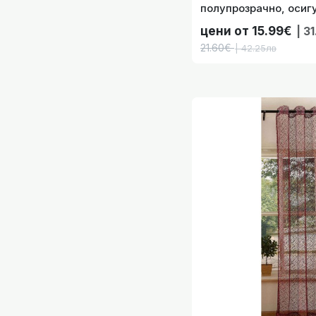
полупрозрачно, оси
код- 2024110-005
Готово П
цени от 15.99€
| 3
21.60€
| 42.25лв
Готово П
Готово перде н