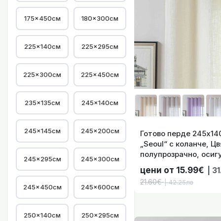
175×450см
180×300см
Готово перде 245х
225×140см
225×295см
225×300см
225×450см
235×135см
245×140см
Готово п
245×145см
245×200см
Готово перде 245х140
„Seoul“ с коланче, Ц
полупрозрачно, оси
245×295см
245×300см
код- 2024110-002
цени от 15.99€
| 3
21.60€
| 42.25лв
245×450см
245×600см
Готово перде виз
250×140см
250×295см