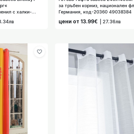
рг«
за тръбен корниз, национален фл
енил с халки-
Германия, код-20360 49038384
из, цвят Тъмно Син
цени от 13.99€
3.34лв
| 27.36лв
завеса 245х140см. с халки за тръбен корниз, национален ф
favorite_border