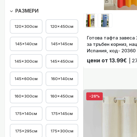
Готово п
РАЗМЕРИ
120×300см
120×450см
Готова тафта завеса 
145×140см
145×145см
за тръбен корниз, на
Испания, код- 20360
Готово пер
цени от 13.99€
| 2
145×300см
145×450см
145×600см
160×140см
160×300см
160×450см
-26%
Готово перд
175×140см
175×145см
175×295см
175×300см