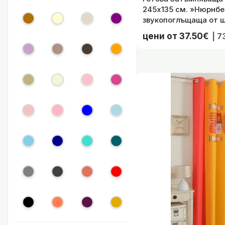
245х135 см. »Нюрнбе
звукопоглъщаща от ш
капси за Тръбен Корн
цени от 37.50€
| 7
код-202420-003
Готова тафта 