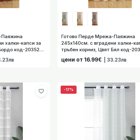
е с коланче на райета „Касел“ с халки-капси за тръбен ко
-Паяжина
Готово Перде Мрежа-Паяжина
245х140 см. цвят
и халки-капси за
245х140см. с вградени халки-ка
 Бордо код-203522
тръбен корниз, Цвят Бял код-20
17.99€
| 35.19лв
60306529
цени от 16.99€
3.23лв
| 33.23лв
е с коланче на райета „Касел“ с халки-капси за тръбен ко
-17%
favorite_border
245х140 см
17.99€
| 35.19лв