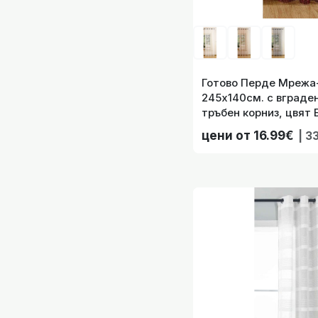
Готово перд
Готово Перде Мрежа
245х140см. с вграден
тръбен корниз, цвят
60306520
цени от 16.99€
| 3
Готово перд