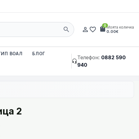
0
shopping_bag
Моята количка
search
person_outline
favorite_border
0.00€
ТИП ВОАЛ
БЛОГ
Телефон:
0882 590
headset_mic
940
ица 2