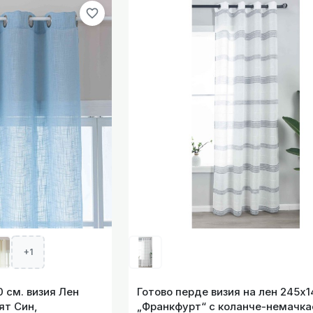
favorite_border
ия на лен 245х140 см. „Франкфурт“ с коланче-немачкаемо
тръбен корниз цвят
де Мрежа-Паяжина 245х140см. с вградени халки-капси за 
+1
 см. визия Лен
Готово перде визия на лен 245х1
ят Син,
„Франкфурт“ с коланче-немачка