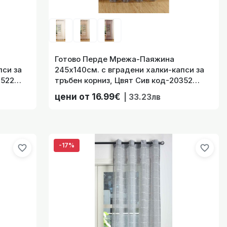
-17%
favorite_border
рниз, шенил с ленен ефект,
Готово Перде Мрежа-Паяжина
-Натурален код-202470-001
пси за
245х140см. с вградени халки-капси за
3522
тръбен корниз, Цвят Сив код-20352
цени от 14.99€
| 29.32лв
60306522
цени от 16.99€
| 33.23лв
-17%
favorite_border
рниз, шенил с ленен ефект,
-17%
favorite_border
favorite_border
. цвят-Сив код-202470-002
цени от 14.99€
| 29.32лв