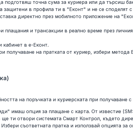
да подготвяш точна сума за куриера или да търсиш ба
а защитени в профила ти в "Еконт" и не се споделят с
тавка директно през мобилното приложение на "Еконт
 плащания и трансакции в реално време през личния 
 кабинет в е-Еконт.
и получаване на пратката от куриер, избери метода E
ка)
остта на поръчката и куриерската при получаване с 
ди" имаш опция за плащане с карта. От известие (SMS/
ва ще ти отвори системата Смарт Контрол, където д
. Избери съответната пратка и използвай опцията за 