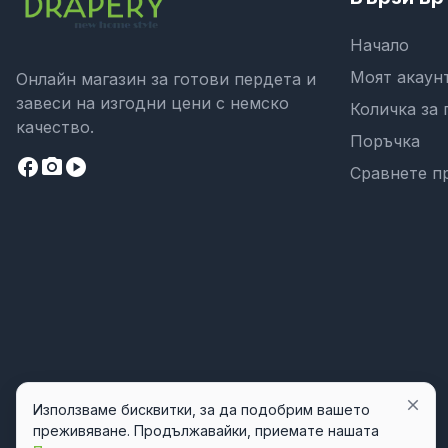
Начало
Моят акаун
Онлайн магазин за готови пердета и
завеси на изгодни цени с немско
Количка за 
качество.
Поръчка
facebook
camera_alt
play_circle
Сравнете п
close
Използваме бисквитки, за да подобрим вашето
преживяване. Продължавайки, приемате нашата