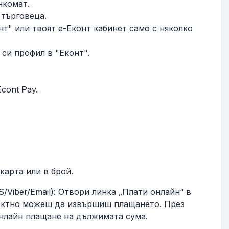
нкомат.
 търговеца.
" или твоят е-Еконт кабинет само с няколко
си профил в "Еконт".
cont Pay.
карта или в брой.
Viber/Email): Отвори линка „Плати онлайн“ в
иректно можеш да извършиш плащането. През
онлайн плащане на дължимата сума.