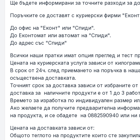
Ще бъдете информирани за точните разходи за до
Поръчките се доставят с куриерски фирми "Еконт
До офис на "Еконт" или "Спиди".
До Еконтомат или автомат на "Спиди".
До адрес със "Спиди"
Всички наши пратки имат опция преглед и тест п
Цената на куриерската услуга зависи от килограм
В срок от 24ч. след приемането на поръчка в наш
осъществена доставката.
Точният срок за доставка зависи от избраните от
доставка за наличните продукти e от 1 до 3 рабо
Времето за изработка по индивидуален размер ил
Ако желаете да получите предварителна информац
на продукта, и се обадете на 0882590940 или ни 
Цената на доставката зависи от:
Общото теглото на продуктите които сте закупил