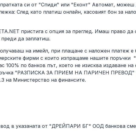
пратката си от "Спиди" или "Еконт" Автомат, можеш 
лежка: След като платиш онлайн, касовият бон за на
ETA.NET пристига с опция за преглед. Имаш право да 
 преди да заплатиш.
олучаваш на имейл, при плащане с наложен платеж е 
риерските фирми с които изпращаме нашите поръчки
 100% по банков път, което не изисква издаване на ф
 поръчка "РАЗПИСКА ЗА ПРИЕМ НА ПАРИЧЕН ПРЕВОД" (к
л.3 на Министерство на финансите.
евод в указаната от "ДРЕЙПАРИ БГ" ООД банкова сме