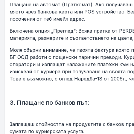
Плащане на автомат (Праткомат): Ако получаваш 
място чрез банкова карта или POS устройство. Бе
посочения от теб имейл адрес.
Включена опция „Преглед“: Всяка пратка от PERD
материята, размерите и съответствието на цвета,
Моля обърни внимание, че твоята фактура която п
БГ ООД работи с пощенски парични преводи. Ку
оператори и изплащат наложените платежи към нас
изисквай от куриера при получаване на своята
Това е възможно, с оглед Наредба-18 от 2006г., ч
3. Плащане по банков път:
Заплащаш стойността на продуктите с банков пр
сумата по куриерската услуга.