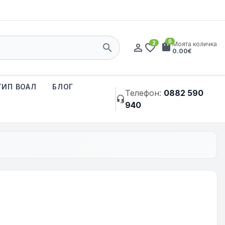
0
2
shopping_bag
Моята количка
search
person_outline
favorite_border
0.00€
ТИП ВОАЛ
БЛОГ
Телефон:
0882 590
headset_mic
940