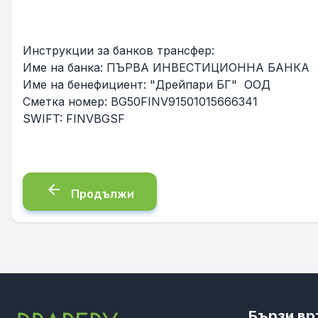
Инструкции за банков трансфер:
Име на банка: ПЪРВА ИНВЕСТИЦИОННА БАНКА
Име на бенефициент: "Дрейпари БГ" ООД
Сметка номер: BG50FINV91501015666341
SWIFT: FINVBGSF
arrow_back
Продължи
Бързи вр