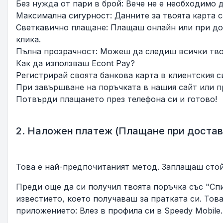
Без нужда от пари в брой: Вече не е необходимо 
Максимална сигурност: Данните за твоята карта с
Светкавично плащане: Плащаш онлайн или при дос
клика.
Пълна прозрачност: Можеш да следиш всички твои
Как да използваш Econt Pay?
Регистрирай своята банкова карта в клиентския си
При завършване на поръчката в нашия сайт или пр
Потвърди плащането през телефона си и готово!
2. Наложен платеж (Плащане при достав
Това е най-предпочитаният метод. Заплащаш стойн
Преди още да си получил твоята поръчка със "Спи
известието, което получаваш за пратката си. То
приложението: Влез в профила си в Speedy Mobile