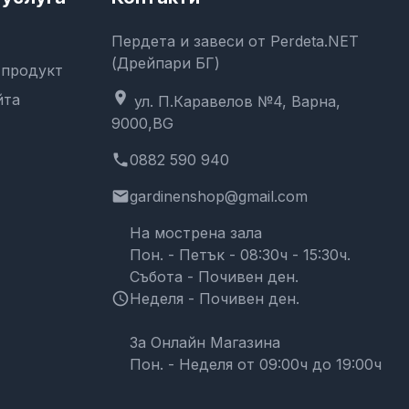
Пердета и завеси от Perdeta.NET
(Дрейпари БГ)
 продукт
location_on
йта
ул. П.Каравелов №4, Варна,
9000,BG
phone
0882 590 940
email
gardinenshop@gmail.com
На мострена зала
Пон. - Петък - 08:30ч - 15:30ч.
Събота - Почивен ден.
schedule
Неделя - Почивен ден.
За Онлайн Магазина
Пон. - Неделя от 09:00ч до 19:00ч