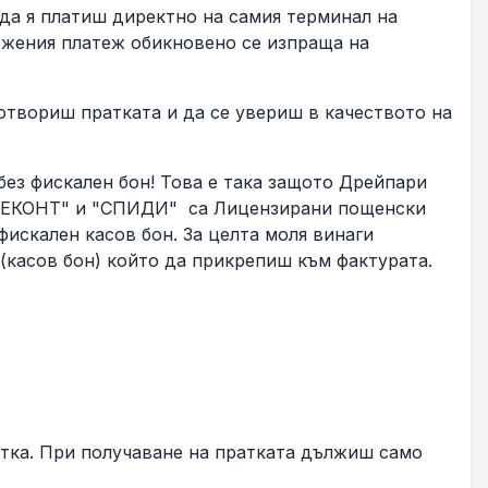
да я платиш директно на самия терминал на
ложения платеж обикновено се изпраща на
отвориш пратката и да се увериш в качеството на
без фискален бон! Това е така защото Дрейпари
 "ЕКОНТ" и "СПИДИ" са Лицензирани пощенски
искален касов бон. За целта моля винаги
асов бон) който да прикрепиш към фактурата.
тка. При получаване на пратката дължиш само