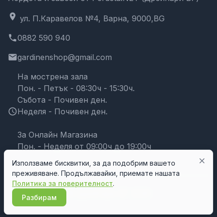
location_on
ул. П.Каравелов №4, Варна, 9000,BG
phone
0882 590 940
email
gardinenshop@gmail.com
На мострена зала
Пон. - Петък - 08:30ч - 15:30ч.
Събота - Почивен ден.
schedule
Неделя - Почивен ден.
За Онлайн Магазина
Пон. - Неделя от 09:00ч до 19:00ч
close
Използваме бисквитки, за да подобрим вашето
преживяване. Продължавайки, приемате нашата
Политика за поверителност
.
© Дрейпари БГ 2026
Разбирам