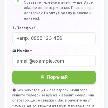
Оставете телефон и имейл — ще Ви се
обадим за потвърждение. Плащане при
доставка с
Еконт / Speedy (наложен
платеж)
.
Телефон
*
phone
Имейл
*
mail
Поръчай
shopping_cart_checkout
Без регистрация и без пароли, моля горе
info
пишете телефон за връзка и вашият имейл. Наш
оператор ще се свърже с Вас в рамките на 24
часа, за да потвърдим детайлите по поръчката