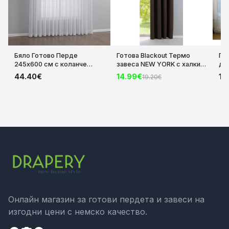
Бяло Готово Перде
Готова Blackout Термо
Го
245х600 см с коланче
завеса NEW YORK с халки
да
Воал-Батиста „Виена“ Уейв
за Тръбен Корниз,
ча
44.40€
14.99€
17
19.20€
Ширит Лента и Оловна
затъмняваща,
Ко
Нишка, за Релса и Тръбен
шумоизолираща цвят
ко
корниз, код-2025100-003
Кафяв, 5 Размера, код-
201920600-019
Онлайн магазин за готови пердета и завеси на
изгодни цени с немско качество.