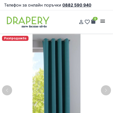
Телефон за онлайн поръчки
0882 590 940
0
shopping_bag
menu
person_outline
favorite_border
Разпродажба
Previous
Nex