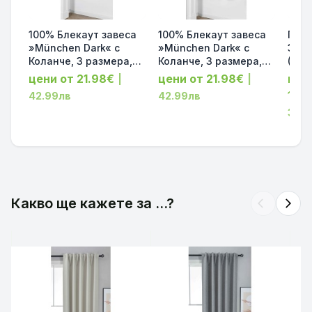
100% Блекаут завеса
100% Блекаут завеса
Гото
»München Dark« с
»München Dark« с
Заве
Коланче, 3 размера,
Коланче, 3 размера,
(Bla
Пълно Затъмняване,
Пълно Затъмняване,
YORK
цени от 21.98€
цени от 21.98€
цен
|
|
десен „Рибена кост“
десен „Рибена кост“
Шум
16.
42.99лв
42.99лв
за Тръбен Корниз,
за Тръбен Корниз,
Сив 
32.0
Цвят Син код-202410-
Цвят Сив код-202410-
Разм
018
006
2020
Какво ще кажете за ...?
arrow_back_ios
arrow_forward_ios