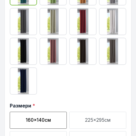
Размери
*
160x140см
225x295см