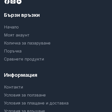
facebook
camera_alt
play_circle
Бързи връзки
Начало
Моят акаунт
Количка за пазаруване
Поръчка
Сравнете продукти
Информация
Контакти
Условия за ползване
Условия за плащане и доставка
Условия за връщане