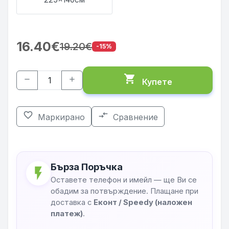
16.40€
19.20€
-15%
shopping_cart
remove
add
Купете
favorite_border
compare_arrows
Маркирано
Сравнение
Бърза Поръчка
flash_on
Оставете телефон и имейл — ще Ви се
обадим за потвърждение. Плащане при
доставка с
Еконт / Speedy (наложен
платеж)
.