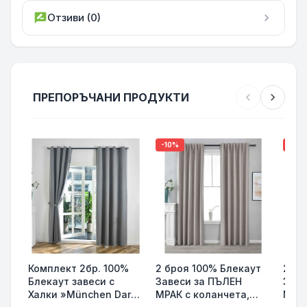
rate_review
Отзиви (0)
chevron_right
ПРЕПОРЪЧАНИ ПРОДУКТИ
chevron_left
chevron_right
-10%
-10%
Комплект 2бр. 100%
2 броя 100% Блекаут
2 бр
Блекаут завеси с
Завеси за ПЪЛЕН
Заве
Халки »München Dark«
МРАК с коланчета,
МРАК