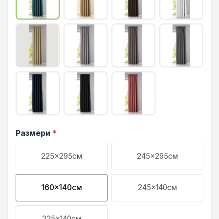
Размери
*
225x295см
245x295см
160x140см
245x140см
225x140см