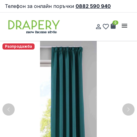
Телефон за онлайн поръчки
0882 590 940
0
shopping_bag
menu
person_outline
favorite_border
Разпродажба
Previous
Nex