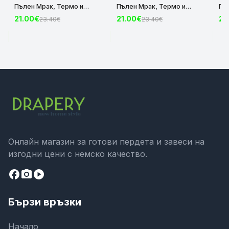
Пълен Мрак, Термо и
Пълен Мрак, Термо и
Пъ
Шумоизолираща с коланче
Шумоизолираща с коланче
Шу
21.00€
21.00€
21
23.40€
23.40€
цвят Крем, 175х140 и
цвят Сив, 175х140 и
цвя
245х140 за Релса и Корниз
245х140 за Релса и Корниз
24
код-2023600-004
код-2023600-006
ко
Онлайн магазин за готови пердета и завеси на
изгодни цени с немско качество.
facebook
camera_alt
play_circle
Бързи връзки
Начало