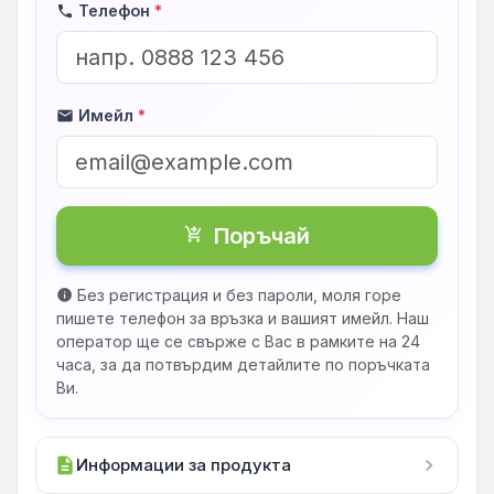
Телефон
*
phone
Имейл
*
mail
Поръчай
shopping_cart_checkout
Без регистрация и без пароли, моля горе
info
пишете телефон за връзка и вашият имейл. Наш
оператор ще се свърже с Вас в рамките на 24
часа, за да потвърдим детайлите по поръчката
Ви.
description
Информации за продукта
chevron_right