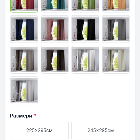
Размери
*
225x295см
245x295см