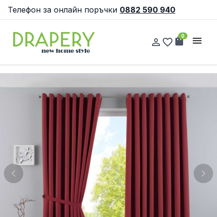
Телефон за онлайн поръчки
0882 590 940
0
shopping_bag
menu
person_outline
favorite_border
Previous
Nex