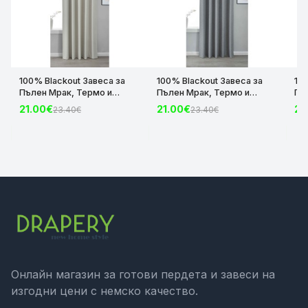
100% Blackout Завеса за
100% Blackout Завеса за
10
Пълен Мрак, Термо и
Пълен Мрак, Термо и
Пъ
Шумоизолираща с коланче
Шумоизолираща с коланче
Шу
21.00€
21.00€
21
23.40€
23.40€
цвят Крем, 175х140 и
цвят Сив, 175х140 и
цвя
245х140 за Релса и Корниз
245х140 за Релса и Корниз
24
код-2023600-004
код-2023600-006
ко
Онлайн магазин за готови пердета и завеси на
изгодни цени с немско качество.