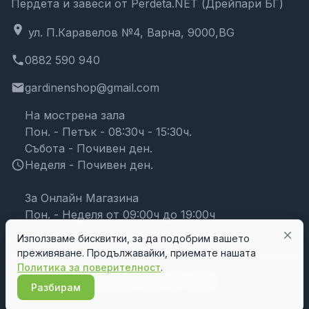
Пердета и завеси от Perdeta.NET (Дрейпари БГ)
location_on
ул. П.Каравелов №4, Варна, 9000,BG
phone
0882 590 940
email
gardinenshop@gmail.com
На мострена зала
Пон. - Петък - 08:30ч - 15:30ч.
Събота - Почивен ден.
schedule
Неделя - Почивен ден.
За Онлайн Магазина
Пон. - Неделя от 09:00ч до 19:00ч
close
Използваме бисквитки, за да подобрим вашето
преживяване. Продължавайки, приемате нашата
Политика за поверителност
.
© Дрейпари БГ 2026
Разбирам