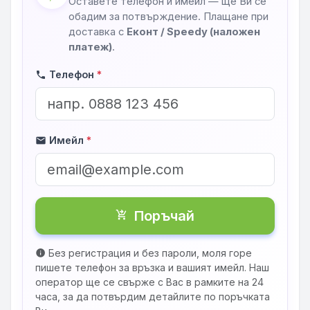
Оставете телефон и имейл — ще Ви се
обадим за потвърждение. Плащане при
доставка с
Еконт / Speedy (наложен
платеж)
.
Телефон
*
phone
Имейл
*
mail
Поръчай
shopping_cart_checkout
Без регистрация и без пароли, моля горе
info
пишете телефон за връзка и вашият имейл. Наш
оператор ще се свърже с Вас в рамките на 24
часа, за да потвърдим детайлите по поръчката