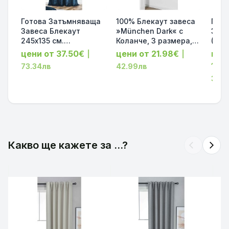
Готова Затъмняваща
100% Блекаут завеса
Гото
Завеса Блекаут
»München Dark« с
Заве
245х135 см.
Коланче, 3 размера,
(Bla
»Нюрнберг«
Пълно Затъмняване,
YORK
цени от 37.50€
цени от 21.98€
цен
|
|
звукопоглъщаща от
десен „Рибена кост“
Шум
16.
73.34лв
42.99лв
шенил с халки-капси
за Тръбен Корниз,
Петр
32.0
за Тръбен Корниз,
Цвят Пясъчен
Разм
цвят Тъмно Син
код-202410-012
2020
код-202420-003
Какво ще кажете за ...?
arrow_back_ios
arrow_forward_ios