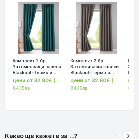
Комплект 2 бр.
Комплект 2 бр.
Комп
Затъмняващи завеси
Затъмняващи завеси
Затъ
Blackout–Термо и
Blackout–Термо и
Blac
Шумоизолиращи, Цвят
Шумоизолиращи, Цвят
Шум
цени от 32.80€
цени от 32.80€
цен
|
|
Петрол, височина
Таупе, височина
Свет
64.15лв
64.15лв
64.1
160/225/245см,
160/225/245см,
160/
ширина 140 и 295см
ширина 140 и 295см
шири
202020610-2-029
202020610-2-039
2020
Какво ще кажете за ...?
arrow_back_ios
arrow_forward_ios