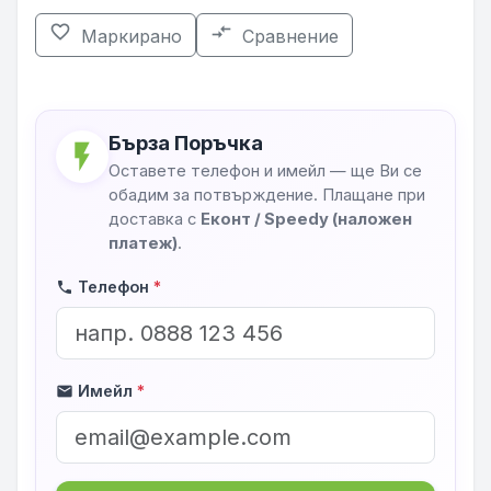
favorite_border
compare_arrows
Маркирано
Сравнение
Бърза Поръчка
flash_on
Оставете телефон и имейл — ще Ви се
обадим за потвърждение. Плащане при
доставка с
Еконт / Speedy (наложен
платеж)
.
Телефон
*
phone
Имейл
*
mail