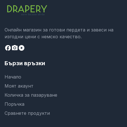
Онлайн магазин за готови пердета и завеси на
изгодни цени с немско качество.
facebook
camera_alt
play_circle
Бързи връзки
Начало
Моят акаунт
Количка за пазаруване
Поръчка
Сравнете продукти