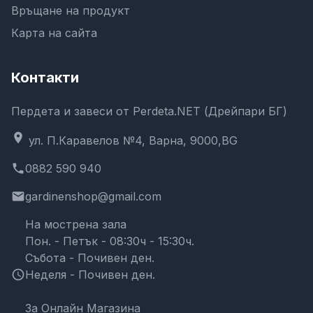
Връщане на продукт
Карта на сайта
Контакти
Пердета и завеси от Perdeta.NET (Дрейпари БГ)
location_on
ул. П.Каравелов №4, Варна, 9000,BG
phone
0882 590 940
email
gardinenshop@gmail.com
На мострена зала
Пон. - Петък - 08:30ч - 15:30ч.
Събота - Почивен ден.
schedule
Неделя - Почивен ден.
За Онлайн Магазина