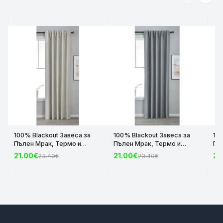
100% Blackout Завеса за
100% Blackout Завеса за
10
Пълен Мрак, Термо и
Пълен Мрак, Термо и
Пъ
Шумоизолираща с коланче
Шумоизолираща с коланче
Шу
21.00€
21.00€
21
23.40€
23.40€
цвят Крем, 175х140 и
цвят Сив, 175х140 и
цвя
245х140 за Релса и Корниз
245х140 за Релса и Корниз
24
код-2023600-004
код-2023600-006
ко