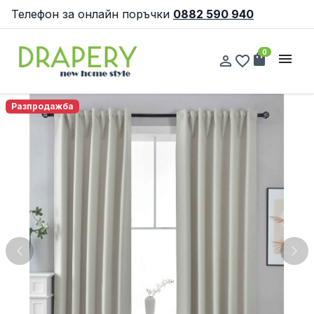
Телефон за онлайн поръчки
0882 590 940
0
shopping_bag
menu
person_outline
favorite_border
Разпродажба
Previous
Nex