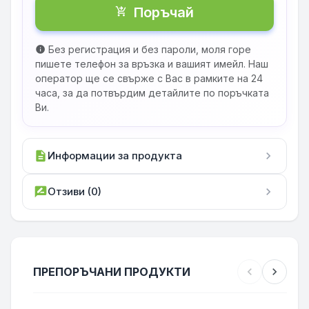
Поръчай
shopping_cart_checkout
Без регистрация и без пароли, моля горе
info
пишете телефон за връзка и вашият имейл. Наш
оператор ще се свърже с Вас в рамките на 24
часа, за да потвърдим детайлите по поръчката
Ви.
description
Информации за продукта
chevron_right
rate_review
Отзиви (0)
chevron_right
ПРЕПОРЪЧАНИ ПРОДУКТИ
chevron_left
chevron_right