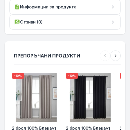
description
Информации за продукта
chevron_right
rate_review
Отзиви (0)
chevron_right
ПРЕПОРЪЧАНИ ПРОДУКТИ
chevron_left
chevron_right
-10%
-10%
-10%
2 броя 100% Блекаут
2 броя 100% Блекаут
2 бр