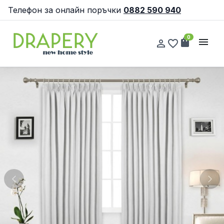
Телефон за онлайн поръчки
0882 590 940
0
shopping_bag
menu
person_outline
favorite_border
Previous
Nex