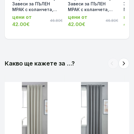
Завеси за ПЪЛЕН
Завеси за ПЪЛЕН
Заве
МРАК с коланчета,
МРАК с коланчета,
МРАК
Термо и
Термо и
Терм
цени от
цени от
цен
Шумоизолиращи, цвят
46.80€
Шумоизолиращи, цвят
46.80€
Шумо
42.00€
42.00€
42.
Таупе, 175х140 и
Черен, 175х140 и
Крем
245х140 за Релса и
245х140 за Релса и
245х
Корниз 2023600-2-009
Корниз 2023600-2-007
Какво ще кажете за ...?
arrow_back_ios
arrow_forward_ios