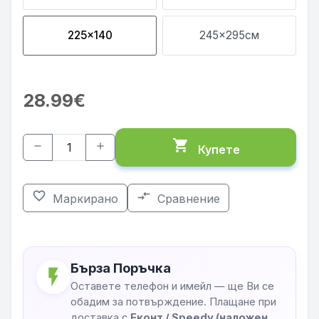
225x140
245x295см
28.99€
shopping_cart
remove
add
Купете
favorite_border
compare_arrows
Маркирано
Сравнение
Бърза Поръчка
flash_on
Оставете телефон и имейл — ще Ви се
обадим за потвърждение. Плащане при
доставка с
Еконт / Speedy (наложен