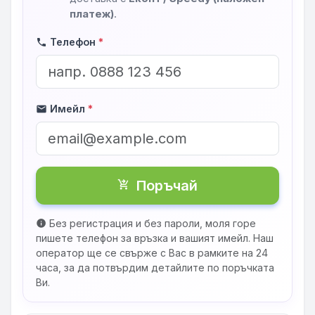
платеж)
.
Телефон
*
phone
Имейл
*
mail
Поръчай
shopping_cart_checkout
Без регистрация и без пароли, моля горе
info
пишете телефон за връзка и вашият имейл. Наш
оператор ще се свърже с Вас в рамките на 24
часа, за да потвърдим детайлите по поръчката
Ви.