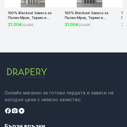
100% Blackout Завеса за
100% Blackout Завеса за
10
Пълен Мрак, Термо и
Пълен Мрак, Термо и
Пъ
Шумоизолираща с коланче
Шумоизолираща с коланче
Шу
21.00€
21.00€
21
23.40€
23.40€
цвят Крем, 175х140 и
цвят Сив, 175х140 и
цвя
245х140 за Релса и Корниз
245х140 за Релса и Корниз
24
код-2023600-004
код-2023600-006
ко
Онлайн магазин за готови пердета и завеси на
изгодни цени с немско качество.
facebook
camera_alt
play_circle
Бързи връзки