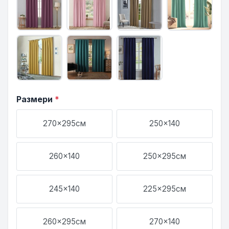
Размери
*
270x295см
250x140
260x140
250x295см
245x140
225x295см
260x295см
270x140