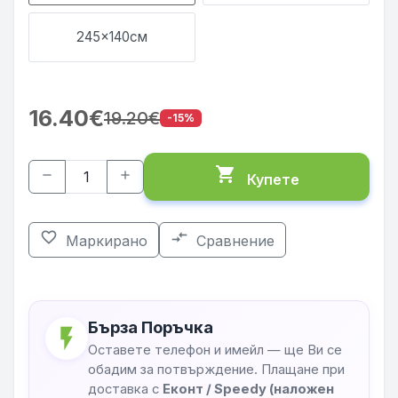
245x140см
16.40€
19.20€
-15%
shopping_cart
remove
add
Купете
favorite_border
compare_arrows
Маркирано
Сравнение
Бърза Поръчка
flash_on
Оставете телефон и имейл — ще Ви се
обадим за потвърждение. Плащане при
доставка с
Еконт / Speedy (наложен