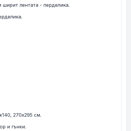
и ширит лентата - перделика.
ерделика.
х140, 270х295 см.
ор и гънки.