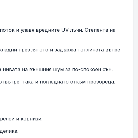
поток и улавя вредните UV лъчи. Степента на
хладни през лятото и задържа топлината вътре
а нивата на външния шум за по-спокоен сън.
отвътре, така и погледнато откъм прозореца.
релси и корнизи:
делика.