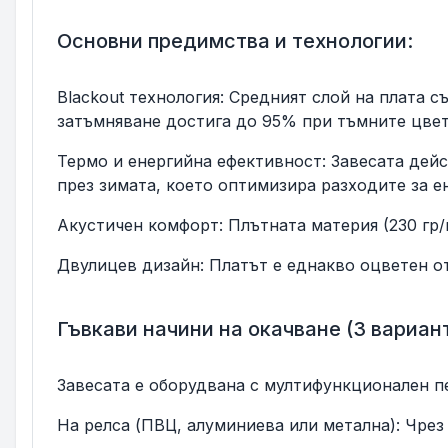
Основни предимства и технологии:
Blackout технология: Средният слой на плата 
затъмняване достига до 95% при тъмните цвет
Термо и енергийна ефективност: Завесата дей
през зимата, което оптимизира разходите за ен
Акустичен комфорт: Плътната материя (230 гр
Двулицев дизайн: Платът е еднакво оцветен от
Гъвкави начини на окачване (3 вариант
Завесата е оборудвана с мултифункционален пе
На релса (ПВЦ, алуминиева или метална): Чрез