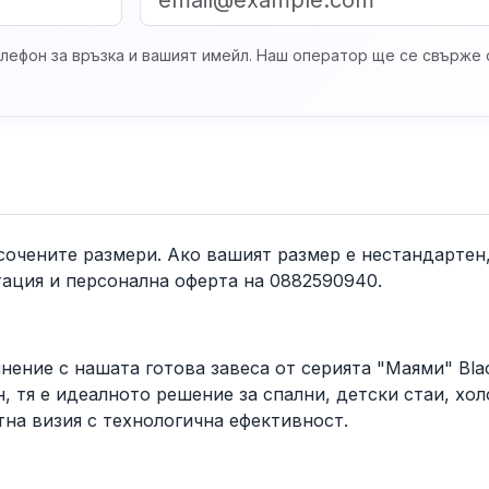
лефон за връзка и вашият имейл. Наш оператор ще се свърже с
осочените размери. Ако вашият размер е нестандарте
лтация и персонална оферта на 0882590940.
нение с нашата готова завеса от серията "Маями" Bla
 тя е идеалното решение за спални, детски стаи, хол
тна визия с технологична ефективност.