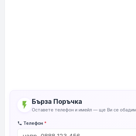
Бърза Поръчка
flash_on
Оставете телефон и имейл — ще Ви се обадим
Телефон
*
phone