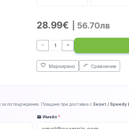
28.99€
| 56.70лв
remove
add
favorite_border
compare_arrows
Маркирано
Сравнение
 за потвърждение. Плащане при доставка с
Еконт / Speedy
Имейл
*
mail