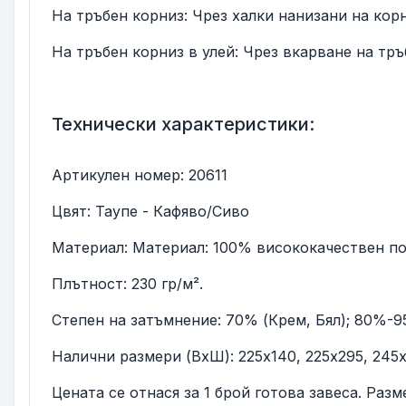
На тръбен корниз: Чрез халки нанизани на кор
На тръбен корниз в улей: Чрез вкарване на тръ
Технически характеристики:
Артикулен номер: 20611
Цвят: Таупе - Кафяво/Сиво
Материал: Материал: 100% висококачествен по
Плътност: 230 гр/м².
Степен на затъмнение: 70% (Крем, Бял); 80%-9
Налични размери (ВxШ): 225х140, 225х295, 245х
Цената се отнася за 1 брой готова завеса. Раз