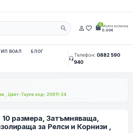
0
shopping_bag
Моята количка
search
person_outline
favorite_border
0.00€
ТИП ВОАЛ
БЛОГ
Телефон:
0882 590
headset_mic
940
и , Цвят-Таупе код- 20611-24
 10 размера, Затъмняваща,
олираща за Релси и Корнизи ,