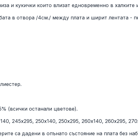
низа и кукички които влизат едновременно в халките 
бата в отвора /4см./ между плата и ширит лентата - п
лиестер.
5% (всички останали цветове).
140, 245х295, 250х140, 250х295, 260х140, 260х295, 270
мерите са дадени в опънато състояние на плата без наб