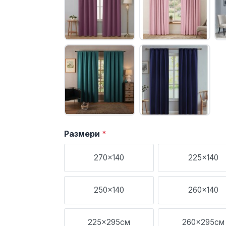
Размери
*
270x140
225x140
250x140
260x140
225x295см
260x295см