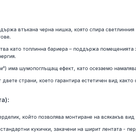
съдържа втъкана черна нишка, която спира светлинния 
ове.
ства като топлинна бариера – поддържа помещенията 
ергия.
/м²) има шумопоглъщащ ефект, като осезаемо намаляв
 двете страни, което гарантира естетичен вид както 
а):
рделик, който позволява монтиране на всякакъв вид 
 стандартни кукички, закачени на ширит лентата - пер