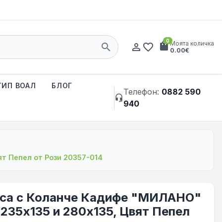
0
shopping_bag
Моята количка
search
person_outline
favorite_border
0.00€
ТИП ВОАЛ
БЛОГ
Телефон:
0882 590
headset_mic
940
ят Пепел от Рози 20357-014
еса с Коланче Кадифе "МИЛАНО"
 235х135 и 280х135, Цвят Пепел