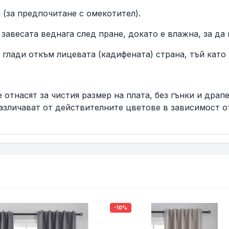
(за предпочитане с омекотител).
весата веднага след пране, докато е влажна, за да и
глади откъм лицевата (кадифената) страна, тъй като 
 отнасят за чистия размер на плата, без гънки и драп
азличават от действителните цветове в зависимост о
-10%