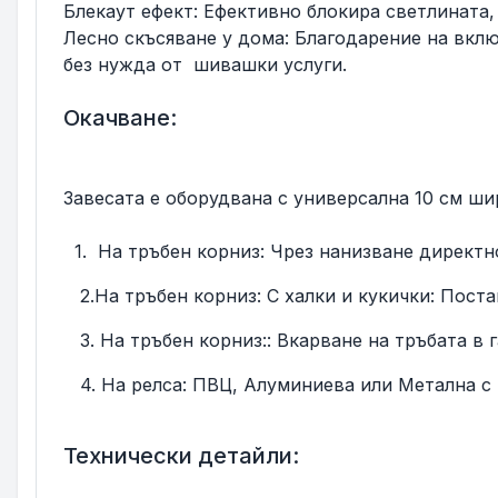
Блекаут ефект: Ефективно блокира светлината,
Лесно скъсяване у дома: Благодарение на вкл
без нужда от шивашки услуги.
Окачване:
Завесата е оборудвана с универсална 10 см ши
1. На тръбен корниз: Чрез нанизване директно
2.На тръбен корниз: С халки и кукички: Поста
3. На тръбен корниз:: Вкарване на тръбата в г
4. На релса: ПВЦ, Алуминиева или Метална с 
Технически детайли: