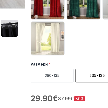
Размери
*
280x135
235x135
29.90€
37.99€
-21%