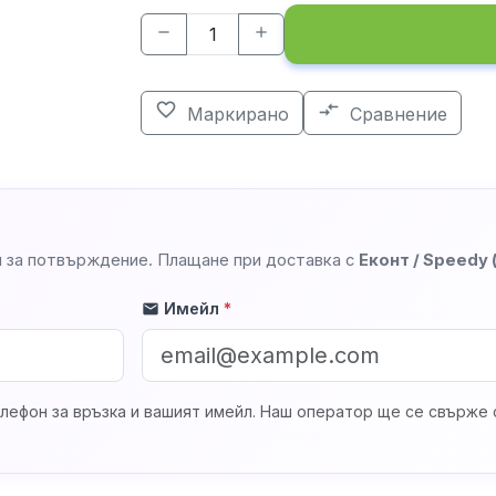
remove
add
favorite_border
compare_arrows
Маркирано
Сравнение
 за потвърждение. Плащане при доставка с
Еконт / Speedy
Имейл
*
mail
лефон за връзка и вашият имейл. Наш оператор ще се свърже с