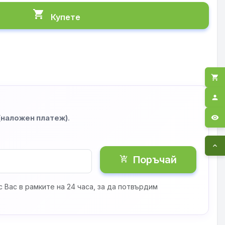
shopping_cart
Купете
shopping_cart
person
 (наложен платеж)
.
visibility
expand_less
Поръчай
shopping_cart_checkout
 Вас в рамките на 24 часа, за да потвърдим