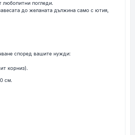
т любопитни погледи.
завесата до желаната дължина само с ютия,
ачване според вашите нужди:
ит корниз).
0 см.