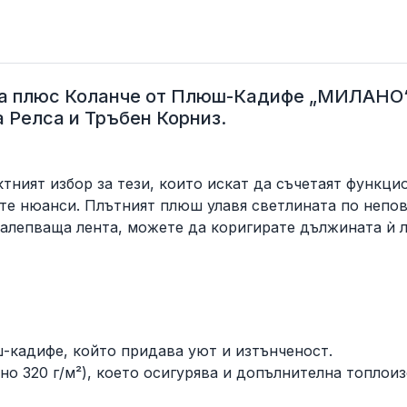
 плюс Коланче от Плюш-Кадифе „МИЛАНО“ –
 Релса и Тръбен Корниз.
ктният избор за тези, които искат да съчетаят функци
те нюанси. Плътният плюш улавя светлината по непо
алепваща лента, можете да коригирате дължината ѝ л
-кадифе, който придава уют и изтънченост.
о 320 г/м²), което осигурява и допълнителна топлои