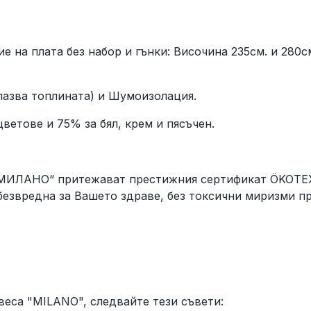
е на плата без набор и гънки: Височина 235см. и 280с
азва топлината) и Шумоизолация.
етове и 75% за бял, крем и пясъчен.
.
МИЛАНО“ притежават престижния сертификат ÖKOTEX S
езвредна за Вашето здраве, без токсични миризми пр
еса "MILANO", следвайте тези съвети: