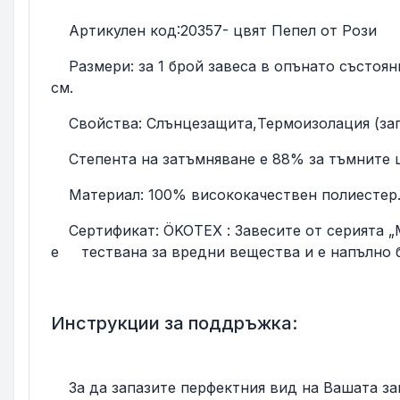
Артикулен код:20357- цвят Пепел от Рози
Размери: за 1 брой завеса в опънато състояни
см.
Свойства: Слънцезащита,Термоизолация (зап
Степента на затъмняване е 88% за тъмните цв
Материал: 100% висококачествен полиестер
Сертификат: ÖKOTEX : Завесите от серията „
е тествана за вредни вещества и е напълно б
Инструкции за поддръжка:
За да запазите перфектния вид на Вашата зав