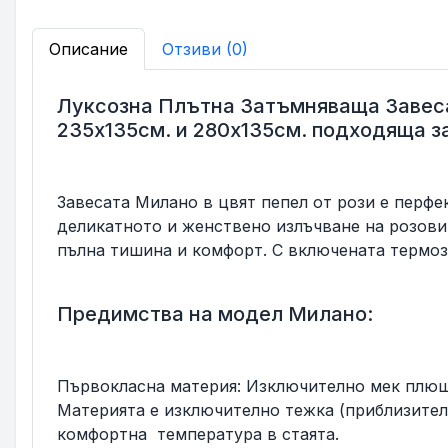
Описание
Отзиви (0)
Луксозна Плътна Затъмняваща Завеса
235х135см. и 280х135см. подходяща за
Завесата Милано в цвят пепел от рози е перфе
деликатното и женствено излъчване на розови
пълна тишина и комфорт. С включената термоз
Предимства на модел Милано:
Първокласна материя: Изключително мек плюш
Материята е изключително тежка (приблизителн
комфортна температура в стаята.