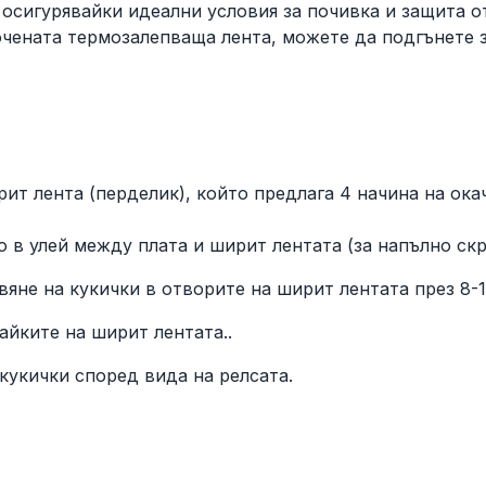
 осигурявайки идеални условия за почивка и защита о
ючената термозалепваща лента, можете да подгънете 
рит лента (перделик), който предлага 4 начина на ок
 в улей между плата и ширит лентата (за напълно скр
вяне на кукички в отворите на ширит лентата през 8-1
айките на ширит лентата..
кукички според вида на релсата.