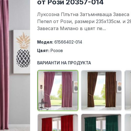
от Рози 20357-014
Луксозна Плътна Затъмняваща Завеса
Пепел от Рози, размери 235х135см. и 
Завесата Милано в цвят пе...
Модел:
61566402-014
Цвят:
Розов
ВАРИАНТИ НА ПРОДУКТА