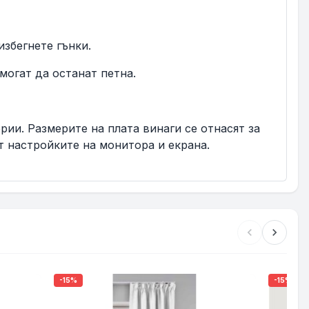
збегнете гънки.
могат да останат петна.
ерии. Размерите на плата винаги се отнасят за
т настройките на монитора и екрана.
chevron_left
chevron_right
-15%
-15%