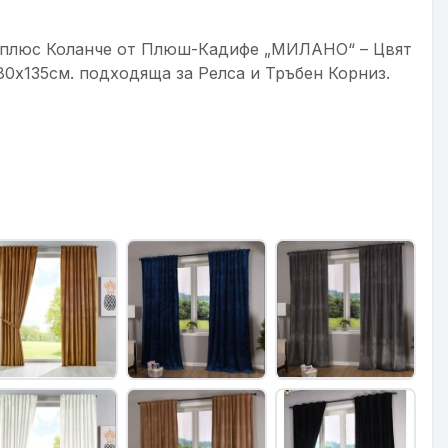
 плюс Коланче от Плюш-Кадифе „МИЛАНО“ – Цвят
280х135см. подходяща за Релса и Тръбен Корниз.