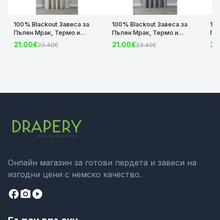
100% Blackout Завеса за
100% Blackout Завеса за
10
Пълен Мрак, Термо и
Пълен Мрак, Термо и
Пъ
Шумоизолираща с коланче
Шумоизолираща с коланче
Шу
21.00€
21.00€
21
23.40€
23.40€
цвят Крем, 175х140 и
цвят Сив, 175х140 и
цвя
245х140 за Релса и Корниз
245х140 за Релса и Корниз
24
код-2023600-004
код-2023600-006
ко
Онлайн магазин за готови пердета и завеси на
изгодни цени с немско качество.
facebook
camera_alt
play_circle