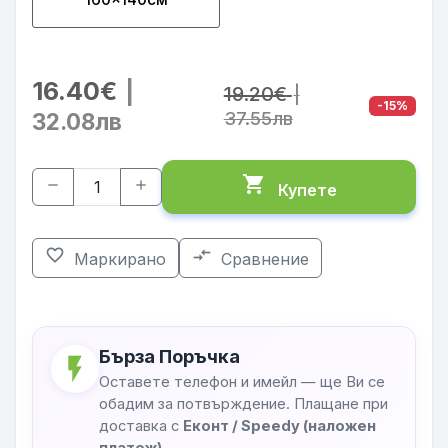
16.40€
|
19.20€
|
-15%
32.08лв
37.55лв
shopping_cart
remove
add
Купете
favorite_border
compare_arrows
Маркирано
Сравнение
Бърза Поръчка
flash_on
Оставете телефон и имейл — ще Ви се
обадим за потвърждение. Плащане при
доставка с
Еконт / Speedy (наложен
платеж)
.