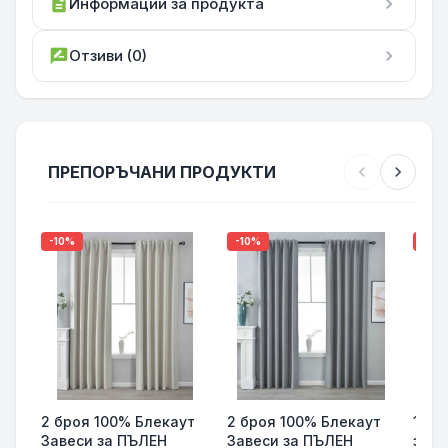
description
Информации за продукта
chevron_right
rate_review
Отзиви (0)
chevron_right
ПРЕПОРЪЧАНИ ПРОДУКТИ
chevron_left
chevron_right
-10%
-10%
-10%
2 броя 100% Блекаут
2 броя 100% Блекаут
100%
Завеси за ПЪЛЕН
Завеси за ПЪЛЕН
за П