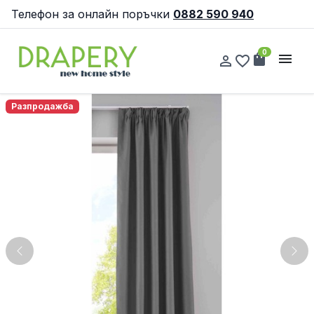
Телефон за онлайн поръчки
0882 590 940
0
shopping_bag
menu
person_outline
favorite_border
Разпродажба
Previous
Nex