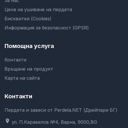
За нас
Цена на ушиване на пердета
Бисквитки (Cookies)
Информация за безопасност (GPSR)
Помощна услуга
Контакти
Връщане на продукт
Карта на сайта
Контакти
Пердета и завеси от Perdeta.NET (Дрейпари БГ)
location_on
ул. П.Каравелов №4, Варна, 9000,BG