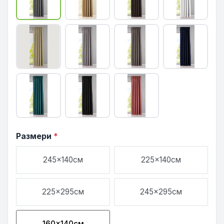
Размери
*
245x140см
225x140см
225x295см
245x295см
160x140см