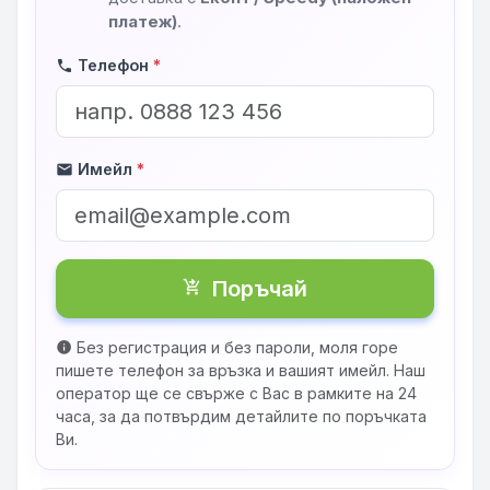
платеж)
.
Телефон
*
phone
Имейл
*
mail
Поръчай
shopping_cart_checkout
Без регистрация и без пароли, моля горе
info
пишете телефон за връзка и вашият имейл. Наш
оператор ще се свърже с Вас в рамките на 24
часа, за да потвърдим детайлите по поръчката
Ви.