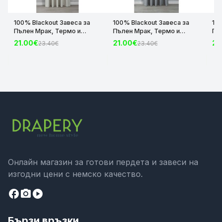
100% Blackout Завеса за
100% Blackout Завеса за
10
Пълен Мрак, Термо и
Пълен Мрак, Термо и
Пъ
Шумоизолираща с коланче
Шумоизолираща с коланче
Шу
21.00€
21.00€
21
23.40€
23.40€
цвят Крем, 175х140 и
цвят Сив, 175х140 и
цвя
245х140 за Релса и Корниз
245х140 за Релса и Корниз
24
код-2023600-004
код-2023600-006
ко
Онлайн магазин за готови пердета и завеси на
изгодни цени с немско качество.
facebook
camera_alt
play_circle
Бързи връзки