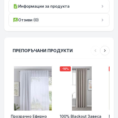
description
Информации за продукта
chevron_right
rate_review
Отзиви (0)
chevron_right
ПРЕПОРЪЧАНИ ПРОДУКТИ
chevron_left
chevron_right
-10%
-15%
Прозрачно Ефирно
100% Blackout Завеса
Гото