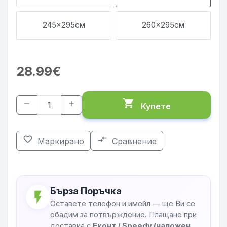
245x295см
260x295см
28.99€
shopping_cart
remove
add
Купете
favorite_border
compare_arrows
Маркирано
Сравнение
Бърза Поръчка
flash_on
Оставете телефон и имейл — ще Ви се
обадим за потвърждение. Плащане при
доставка с
Еконт / Speedy (наложен