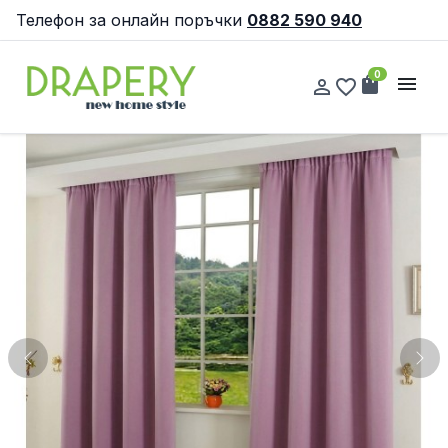
Телефон за онлайн поръчки
0882 590 940
0
shopping_bag
menu
person_outline
favorite_border
Previous
Nex