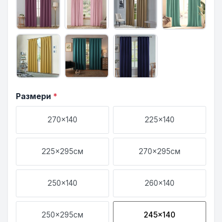
Размери
*
270x140
225x140
225x295см
270x295см
250x140
260x140
250x295см
245x140