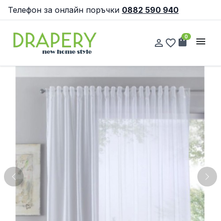
Телефон за онлайн поръчки
0882 590 940
0
shopping_bag
menu
person_outline
favorite_border
Previous
Nex