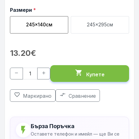
Размери
*
245x140см
245x295см
13.20€
shopping_cart
remove
add
Купете
favorite_border
compare_arrows
Маркирано
Сравнение
Бърза Поръчка
flash_on
Оставете телефон и имейл — ще Ви се