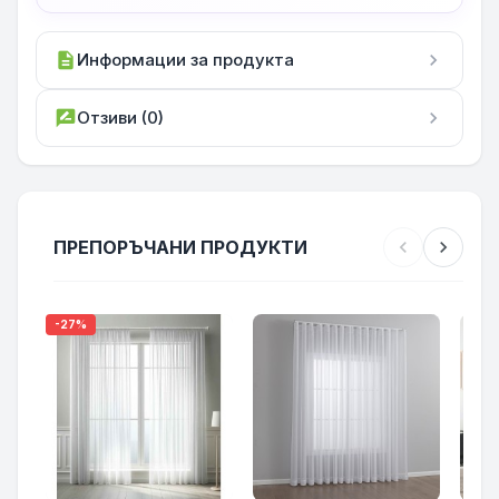
description
Информации за продукта
chevron_right
rate_review
Отзиви (0)
chevron_right
ПРЕПОРЪЧАНИ ПРОДУКТИ
chevron_left
chevron_right
-27%