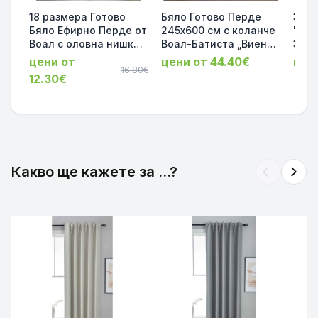
18 размера Готово
Бяло Готово Перде
Заве
Бяло Ефирно Перде от
245х600 см с коланче
"Мая
Воал с оловна нишка,
Воал-Батиста „Виена“
Зат
за Релса или Тръбен
Уейв Ширит Лента и
Шум
цени от
цени от 44.40€
цен
Корниз код-610011
16.80€
Оловна Нишка, за
Тер
12.30€
Релса и Тръбен
Релс
корниз, код-2025100-
Цвят
003
11
Какво ще кажете за ...?
arrow_back_ios
arrow_forward_ios