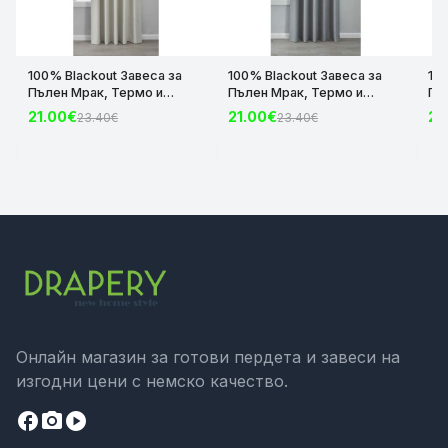
100% Blackout Завеса за
100% Blackout Завеса за
10
Пълен Мрак, Термо и
Пълен Мрак, Термо и
Пъ
Шумоизолираща с коланче
Шумоизолираща с коланче
Шу
21.00€
21.00€
21
23.40€
23.40€
цвят Крем, 175х140 и
цвят Сив, 175х140 и
цвя
245х140 за Релса и Корниз
245х140 за Релса и Корниз
24
код-2023600-004
код-2023600-006
ко
Онлайн магазин за готови пердета и завеси на
изгодни цени с немско качество.
facebook
camera_alt
play_circle