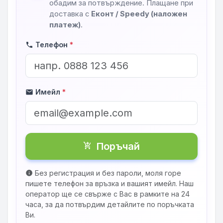
обадим за потвърждение. Плащане при
доставка с
Еконт / Speedy (наложен
платеж)
.
Телефон
*
phone
Имейл
*
mail
Поръчай
shopping_cart_checkout
Без регистрация и без пароли, моля горе
info
пишете телефон за връзка и вашият имейл. Наш
оператор ще се свърже с Вас в рамките на 24
часа, за да потвърдим детайлите по поръчката
Ви.