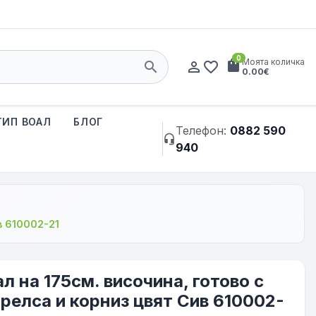
0
shopping_bag
Моята количка
search
person_outline
favorite_border
0.00€
ТИП ВОАЛ
БЛОГ
Телефон:
0882 590
headset_mic
940
в 610002-21
л на 175см. височина, готово с
релса и корниз цвят Сив 610002-