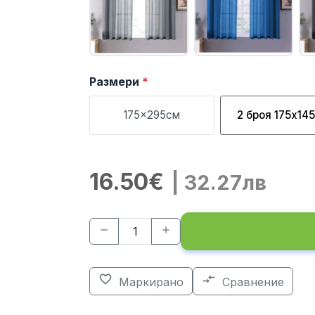
Размери
*
175x295см
2 броя 175x14
16.50€
| 32.27лв
remove
add
favorite_border
compare_arrows
Маркирано
Сравнение