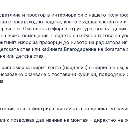
светлина и простор в интериора си с нашето полупро
ава с превъзходно падане, което създава елегантни и 
зрачност. Със своята ефирна структура, воалът делик
а всяко помещение. Пердето е напълно готово за уп
фектният избор за прозорци до нивото на радиатора и
етската стая или кабинета.Благодарение на богатата 
я или детска стая.
 равномерна ширит лента (перделик) с ширина 6 см, 
 незабавно окачване с поставени кукички, подходящи
а.
терия, която филтрира светлината по деликатен начи
лик позволява два начина на монтаж – директно на ре