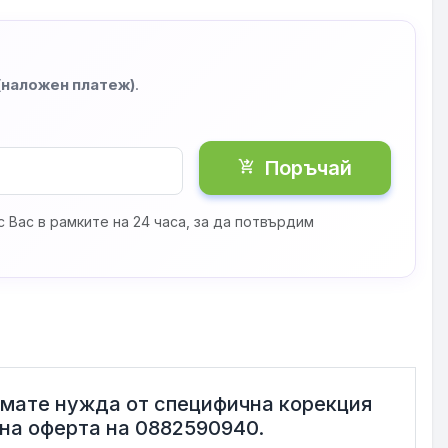
 (наложен платеж)
.
Поръчай
shopping_cart_checkout
 Вас в рамките на 24 часа, за да потвърдим
имате нужда от специфична корекция
лна оферта на 0882590940.