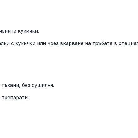
чените кукички.
алки с кукички или чрез вкарване на тръбата в специ
 тъкани, без сушилня.
 препарати.