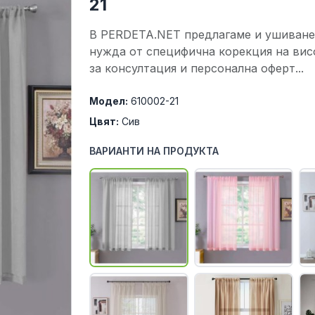
21
В PERDETA.NET предлагаме и ушиване 
нужда от специфична корекция на вис
за консултация и персонална оферт...
Модел:
610002-21
Цвят:
Сив
ВАРИАНТИ НА ПРОДУКТА