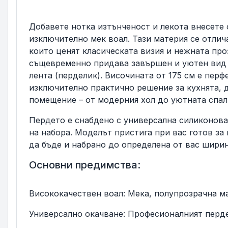
Добавете нотка изтънченост и лекота внесете 
изключително мек воал. Тази материя се отлич
които ценят класическата визия и нежната про
същевременно придава завършен и уютен вид н
лента (перделик). Височината от 175 см е пер
изключително практично решение за кухнята, д
помещение – от модерния хол до уютната спалн
Пердето е снабдено с универсална силиконова
на набора. Моделът пристига при вас готов за
да бъде и набрано до определена от вас ширин
Основни предимства:
Висококачествен воал: Мека, полупрозрачна ма
Универсално окачване: Професионалният перде