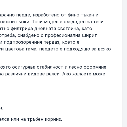
зрачно перде, изработено от фино тъкан и
нежни гънки. Този модел е създаден за тези,
атно филтрира дневната светлина, като
отреба, снабдено с професионална ширит
ли подпрозоречния перваз, което е
си цветова гама, пердето е подходящо за всяко
която осигурява стабилност и лесно оформяне
 за различни видове релси. Ако желаете може
н.
лса или на тръбен корниз.