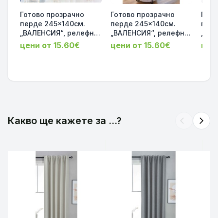
Готово прозрачно
Готово прозрачно
Гото
перде 245x140см.
перде 245x140см.
перд
„ВАЛЕНСИЯ“, релефни
„ВАЛЕНСИЯ“, релефна
„ВАЛ
квадрати цвят таупе с
текстура на помпони
неж
цени от 15.60€
цени от 15.60€
цен
ленен ефект за релса
с ленен ефект за
Scherli
и корниз код-
релса и корниз код-
ефек
2023480
2023470
корн
Какво ще кажете за ...?
arrow_back_ios
arrow_forward_ios