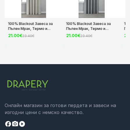
100% Blackout Завеса за
100% Blackout Завеса за
10
Пълен Мрак, Термо и
Пълен Мрак, Термо и
Пъ
Шумоизолираща с коланче
Шумоизолираща с коланче
Шу
21.00€
21.00€
21
23.40€
23.40€
цвят Крем, 175х140 и
цвят Сив, 175х140 и
цвя
245х140 за Релса и Корниз
245х140 за Релса и Корниз
24
код-2023600-004
код-2023600-006
ко
Онлайн магазин за готови пердета и завеси на
изгодни цени с немско качество.
facebook
camera_alt
play_circle