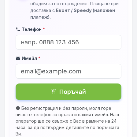
обадим за потвърждение. Плащане при
доставка с
Еконт / Speedy (наложен
платеж)
.
Телефон
*
phone
Имейл
*
mail
Поръчай
shopping_cart_checkout
Без регистрация и без пароли, моля горе
info
пишете телефон за връзка и вашият имейл. Наш
оператор ще се свърже с Вас в рамките на 24
часа, за да потвърдим детайлите по поръчката
Ви.