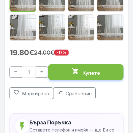
19.80€
24.00€
-17%
shopping_cart
remove
add
Купете
favorite_border
compare_arrows
Маркирано
Сравнение
Бърза Поръчка
flash_on
Оставете телефон и имейл — ще Ви се