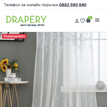
Телефон за онлайн поръчки
0882 590 940
0
shopping_bag
menu
person_outline
favorite_border
Разпродажба
Previous
Nex