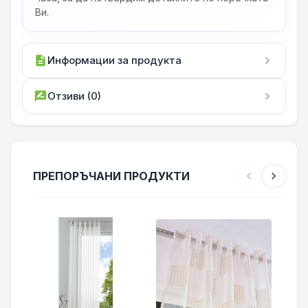
Ви.
description
Информации за продукта
chevron_right
rate_review
Отзиви (0)
chevron_right
ПРЕПОРЪЧАНИ ПРОДУКТИ
chevron_left
chevron_right