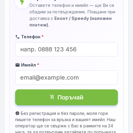
flash_on
Оставете телефон и имейл — ще Ви се
обадим за потвърждение. Плащане при
доставка с
Еконт / Speedy (наложен
платеж)
.
Телефон
*
phone
Имейл
*
mail
Поръчай
shopping_cart_checkout
Без регистрация и без пароли, моля горе
info
пишете телефон за връзка и вашият имейл. Наш
оператор ще се свърже с Вас в рамките на 24
часа, за да потвърдим детайлите по поръчката