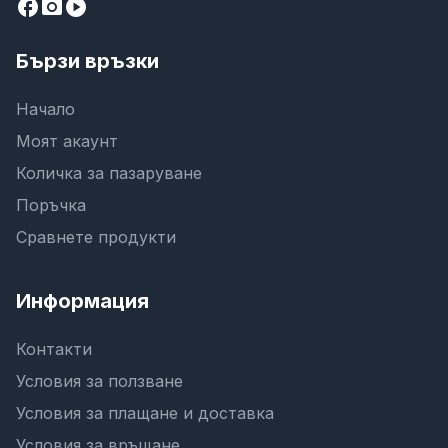
facebook
camera_alt
play_circle
Бързи връзки
Начало
Моят акаунт
Количка за пазаруване
Поръчка
Сравнете продукти
Информация
Контакти
Условия за ползване
Условия за плащане и доставка
Условия за връщане