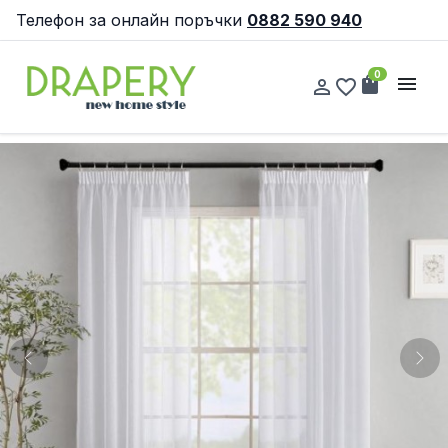
Телефон за онлайн поръчки
0882 590 940
0
shopping_bag
menu
person_outline
favorite_border
Previous
Nex