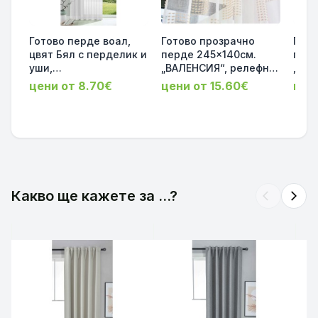
Готово перде воал,
Готово прозрачно
Гото
цвят Бял с перделик и
перде 245x140см.
перд
уши,
„ВАЛЕНСИЯ“, релефни
„ВАЛ
175х140*225х140*245x
квадрати цвят таупе с
текс
цени от 8.70€
цени от 15.60€
цен
140 см. код-61175
ленен ефект за релса
с ле
41022734
и корниз код-
релс
2023480
202
Какво ще кажете за ...?
arrow_back_ios
arrow_forward_ios