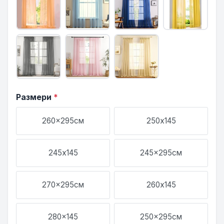
Размери
*
260x295см
250х145
245х145
245x295см
270x295см
260х145
280x145
250x295см