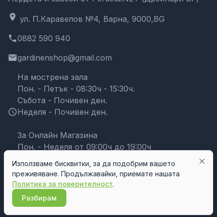
location_on
ул. П.Каравелов №4, Варна, 9000,BG
phone
0882 590 940
email
gardinenshop@gmail.com
На мострена зала
Пон. - Петък - 08:30ч - 15:30ч.
Събота - Почивен ден.
schedule
Неделя - Почивен ден.
За Онлайн Магазина
Пон. - Неделя от 09:00ч до 19:00ч
close
Използваме бисквитки, за да подобрим вашето
преживяване. Продължавайки, приемате нашата
Политика за поверителност
.
© Дрейпари БГ 2026
Разбирам