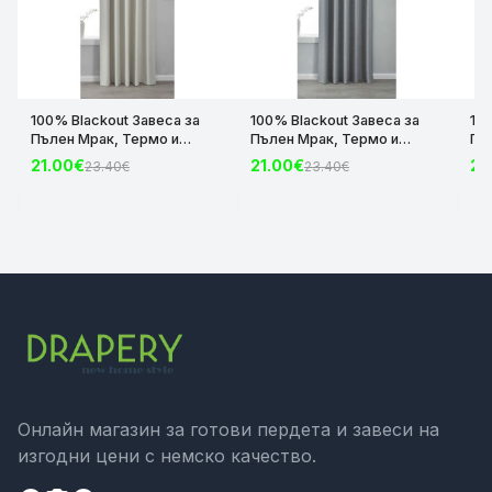
100% Blackout Завеса за
100% Blackout Завеса за
10
Пълен Мрак, Термо и
Пълен Мрак, Термо и
Пъ
Шумоизолираща с коланче
Шумоизолираща с коланче
Шу
21.00€
21.00€
21
23.40€
23.40€
цвят Крем, 175х140 и
цвят Сив, 175х140 и
цвя
245х140 за Релса и Корниз
245х140 за Релса и Корниз
24
код-2023600-004
код-2023600-006
ко
Онлайн магазин за готови пердета и завеси на
изгодни цени с немско качество.