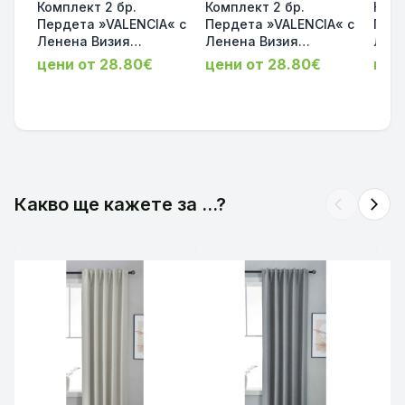
Комплект 2 бр.
Комплект 2 бр.
Комп
Пердета »VALENCIA« с
Пердета »VALENCIA« с
Перд
Ленена Визия
Ленена Визия
Лене
Прозрачни, за Релса и
прозрачни, за Релса и
проз
цени от 28.80€
цени от 28.80€
цен
Тръбен Корниз
Тръбен Корниз
Тръб
245х145 код-2023400-
245х145 код-2023400-
245х
2-003
2-002
2-00
Какво ще кажете за ...?
arrow_back_ios
arrow_forward_ios