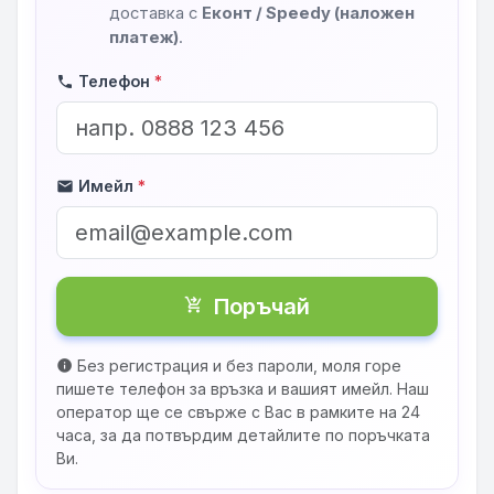
доставка с
Еконт / Speedy (наложен
платеж)
.
Телефон
*
phone
Имейл
*
mail
Поръчай
shopping_cart_checkout
Без регистрация и без пароли, моля горе
info
пишете телефон за връзка и вашият имейл. Наш
оператор ще се свърже с Вас в рамките на 24
часа, за да потвърдим детайлите по поръчката
Ви.