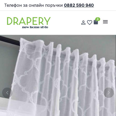
Телефон за онлайн поръчки
0882 590 940
0
shopping_bag
menu
person_outline
favorite_border
Previous
Nex