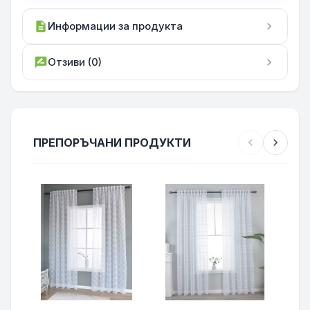
description
Информации за продукта
chevron_right
rate_review
Отзиви (0)
chevron_right
ПРЕПОРЪЧАНИ ПРОДУКТИ
chevron_left
chevron_right