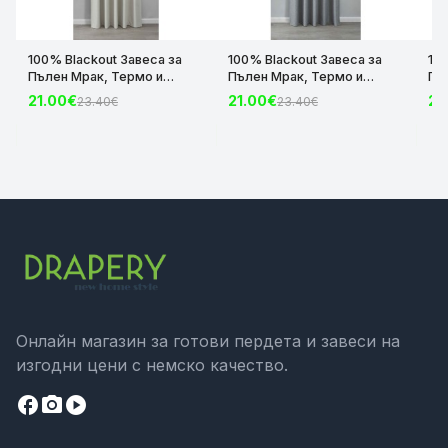
100% Blackout Завеса за
100% Blackout Завеса за
10
Пълен Мрак, Термо и
Пълен Мрак, Термо и
Пъ
Шумоизолираща с коланче
Шумоизолираща с коланче
Шу
21.00€
21.00€
21
23.40€
23.40€
цвят Крем, 175х140 и
цвят Сив, 175х140 и
цвя
245х140 за Релса и Корниз
245х140 за Релса и Корниз
24
код-2023600-004
код-2023600-006
ко
Онлайн магазин за готови пердета и завеси на
изгодни цени с немско качество.
facebook
camera_alt
play_circle