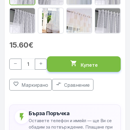
15.60€
shopping_cart
remove
add
Купете
favorite_border
compare_arrows
Маркирано
Сравнение
Бърза Поръчка
flash_on
Оставете телефон и имейл — ще Ви се
обадим за потвърждение. Плащане при