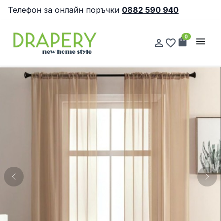
Телефон за онлайн поръчки
0882 590 940
0
shopping_bag
menu
person_outline
favorite_border
Previous
Nex