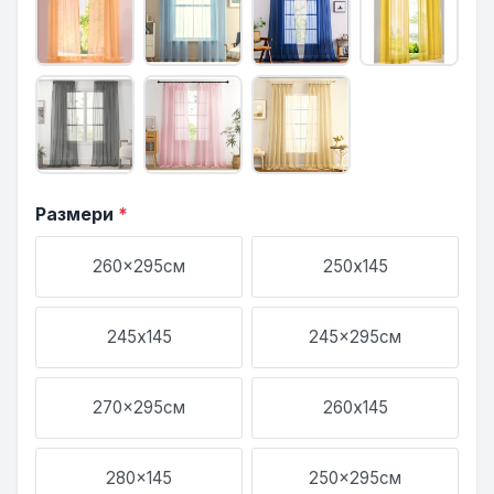
Размери
*
260x295см
250х145
245х145
245x295см
270x295см
260х145
280x145
250x295см