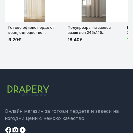
Готово ефирно перде от
Полупрозрачна завеса
Пе
воал, едноцветно
визия лен 245х145
243
прозрачно с уши и
„Лайпциг“ на втъкани
тр
9.20€
18.40€
10
перделик, 245х140 цвят
верижни райета в горната
Бе
Крем, код-61000 22790653
третина, за тръбен корниз,
цвят Таупе код-202450-
003
Онлайн магазин за готови пердета и завеси на
изгодни цени с немско качество.
facebook
camera_alt
play_circle