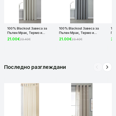
100% Blackout Завеса за
100% Blackout Завеса за
10
Пълен Мрак, Термо и
Пълен Мрак, Термо и
Пъ
Шумоизолираща с коланче
Шумоизолираща с коланче
Шу
21.00€
21.00€
21
23.40€
23.40€
цвят Крем, 175х140 и
цвят Сив, 175х140 и
цвя
245х140 за Релса и Корниз
245х140 за Релса и Корниз
24
код-2023600-004
код-2023600-006
ко
Последно разглеждани
arrow_back_ios
arrow_forward_ios