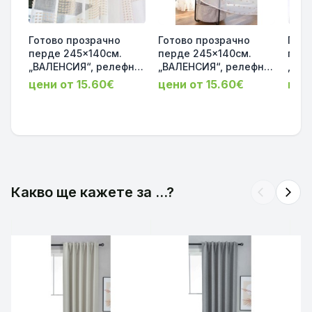
Готово прозрачно
Готово прозрачно
Гото
перде 245x140см.
перде 245x140см.
перд
„ВАЛЕНСИЯ“, релефни
„ВАЛЕНСИЯ“, релефна
„ВАЛ
квадрати цвят таупе с
текстура на помпони
неж
цени от 15.60€
цени от 15.60€
цен
ленен ефект за релса
с ленен ефект за
Scherli
и корниз код-
релса и корниз код-
ефек
2023480
2023470
корн
Какво ще кажете за ...?
arrow_back_ios
arrow_forward_ios