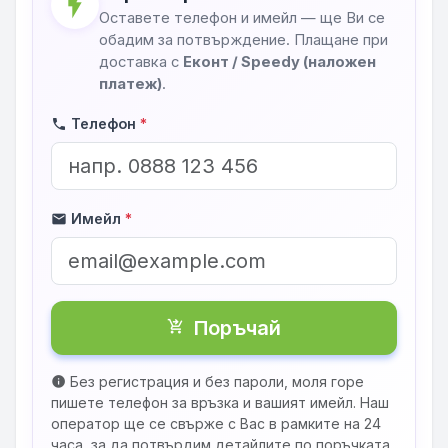
flash_on
Оставете телефон и имейл — ще Ви се
обадим за потвърждение. Плащане при
доставка с
Еконт / Speedy (наложен
платеж)
.
Телефон
*
phone
Имейл
*
mail
Поръчай
shopping_cart_checkout
Без регистрация и без пароли, моля горе
info
пишете телефон за връзка и вашият имейл. Наш
оператор ще се свърже с Вас в рамките на 24
часа, за да потвърдим детайлите по поръчката