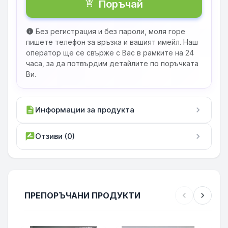
Поръчай
shopping_cart_checkout
Без регистрация и без пароли, моля горе
info
пишете телефон за връзка и вашият имейл. Наш
оператор ще се свърже с Вас в рамките на 24
часа, за да потвърдим детайлите по поръчката
Ви.
description
Информации за продукта
chevron_right
rate_review
Отзиви (0)
chevron_right
ПРЕПОРЪЧАНИ ПРОДУКТИ
chevron_left
chevron_right