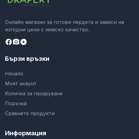
Онлайн магазин за готови пердета и завеси на
изгодни цени с немско качество.
facebook
camera_alt
play_circle
Бързи връзки
Начало
Моят акаунт
Количка за пазаруване
Поръчка
Сравнете продукти
Информация