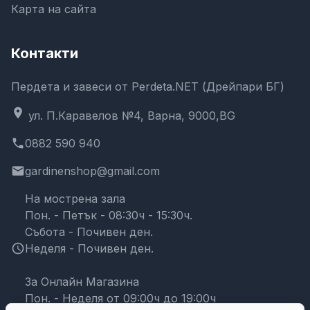
Карта на сайта
Контакти
Пердета и завеси от Perdeta.NET (Дрейпари БГ)
location_on
ул. П.Каравелов №4, Варна, 9000,BG
phone
0882 590 940
email
gardinenshop@gmail.com
На мострена зала
Пон. - Петък - 08:30ч - 15:30ч.
Събота - Почивен ден.
schedule
Неделя - Почивен ден.
За Онлайн Магазина
Пон. - Неделя от 09:00ч до 19:00ч