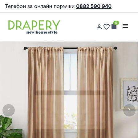
Телефон за онлайн поръчки
0882 590 940
0
shopping_bag
menu
person_outline
favorite_border
Previous
Nex