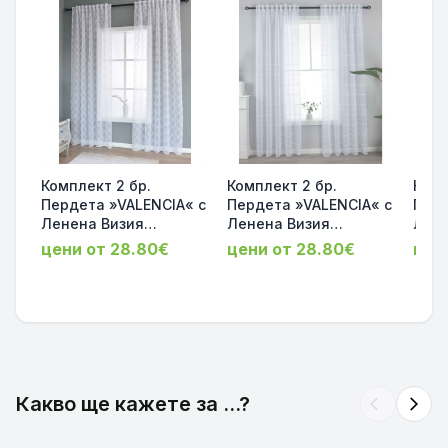
Комплект 2 бр.
Комплект 2 бр.
Комп
Пердета »VALENCIA« с
Пердета »VALENCIA« с
Перд
Ленена Визия
Ленена Визия
Лене
Прозрачни, за Релса и
прозрачни, за Релса и
проз
цени от 28.80€
цени от 28.80€
цен
Тръбен Корниз
Тръбен Корниз
Тръб
245х145 код-2023400-
245х145 код-2023400-
245х
2-003
2-002
2-00
Какво ще кажете за ...?
arrow_back_ios
arrow_forward_ios