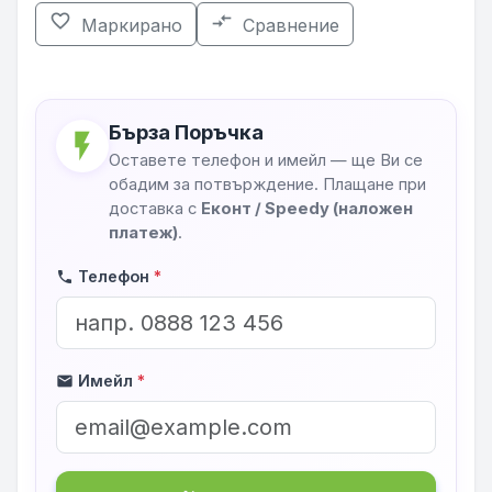
favorite_border
compare_arrows
Маркирано
Сравнение
Бърза Поръчка
flash_on
Оставете телефон и имейл — ще Ви се
обадим за потвърждение. Плащане при
доставка с
Еконт / Speedy (наложен
платеж)
.
Телефон
*
phone
Имейл
*
mail