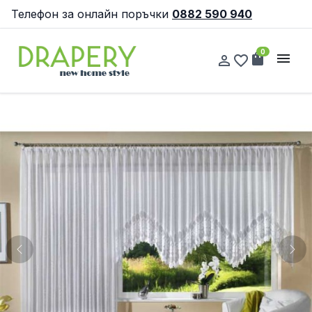
Телефон за онлайн поръчки
0882 590 940
0
shopping_bag
menu
person_outline
favorite_border
Previous
Nex