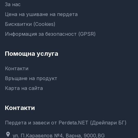
За нас
Цена на ушиване на пердета
Бисквитки (Cookies)
Информация за безопасност (GPSR)
Помощна услуга
Контакти
Връщане на продукт
Карта на сайта
Контакти
Пердета и завеси от Perdeta.NET (Дрейпари БГ)
location_on
ул. П.Каравелов №4, Варна, 9000,BG