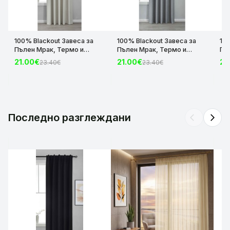
100% Blackout Завеса за
100% Blackout Завеса за
10
Пълен Мрак, Термо и
Пълен Мрак, Термо и
Пъ
Шумоизолираща с коланче
Шумоизолираща с коланче
Шу
21.00€
21.00€
21
23.40€
23.40€
цвят Крем, 175х140 и
цвят Сив, 175х140 и
цвя
245х140 за Релса и Корниз
245х140 за Релса и Корниз
24
код-2023600-004
код-2023600-006
ко
Последно разглеждани
arrow_back_ios
arrow_forward_ios