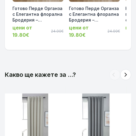
Готово Перде Органза
Готово Перде Органза
Късо
с Елегантна флорална
с Елегантна флорална
гото
Бродерия –
Бродерия –
флор
Прозрачно, за Релса и
Прозрачно, за Релса и
крас
цени от
цени от
цен
Тръбен Корниз, серия-
24.00€
Тръбен Корниз, серия-
24.00€
Релс
19.80€
19.80€
Флоренция
Флоренция
Корн
245x200см.
245x200см.
145х
код-2023200-007
код-2023200-011
1
Какво ще кажете за ...?
arrow_back_ios
arrow_forward_ios