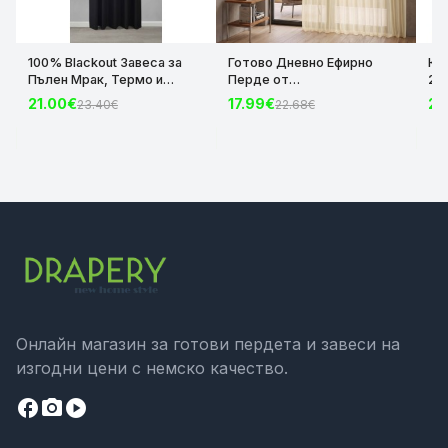
100% Blackout Завеса за
Готово Дневно Ефирно
Ко
Пълен Мрак, Термо и
Перде от
24
Шумоизолираща с коланче
Воал-250х300см. цвят
„Se
21.00€
17.99€
29
23.40€
22.68€
цвят Черен, 175х140 и
Крем с оловна нишка, за
Кр
245х140 за Релса и Корниз
Релса или Тръбен Корниз
ос
код-2023600-010
код-610001
ко
Онлайн магазин за готови пердета и завеси на
изгодни цени с немско качество.
facebook
camera_alt
play_circle