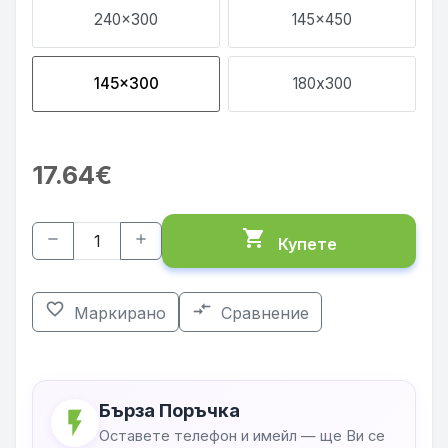
240x300
145x450
145x300
180х300
17.64€
shopping_cart
remove
add
Купете
favorite_border
compare_arrows
Маркирано
Сравнение
Бърза Поръчка
flash_on
Оставете телефон и имейл — ще Ви се