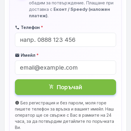
обадим за потвърждение. Плащане при
доставка с
Еконт / Speedy (наложен
платеж)
.
Телефон
*
phone
Имейл
*
mail
Поръчай
shopping_cart_checkout
Без регистрация и без пароли, моля горе
info
пишете телефон за връзка и вашият имейл. Наш
оператор ще се свърже с Вас в рамките на 24
часа, за да потвърдим детайлите по поръчката
Ви.