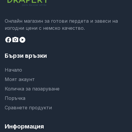
Онлайн магазин за готови пердета и завеси на
изгодни цени с немско качество.
facebook
camera_alt
play_circle
Бързи връзки
Начало
Моят акаунт
Количка за пазаруване
Поръчка
Сравнете продукти
Информация