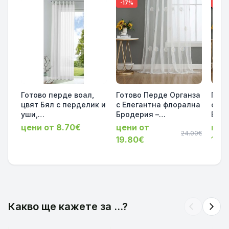
-17%
-17%
Готово перде воал,
Готово Перде Органза
Гото
цвят Бял с перделик и
с Елегантна флорална
с Ел
уши,
Бродерия –
Брод
175х140*225х140*245x
Прозрачно, за Релса и
Проз
цени от 8.70€
цени от
цен
140 см. код-61175
Тръбен Корниз, серия-
24.00€
Тръб
19.80€
19.
41022734
Флоренция
Фло
245x200см.
245x
код-2023200-005
код-
Какво ще кажете за ...?
arrow_back_ios
arrow_forward_ios