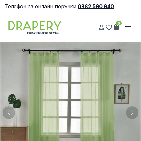
Телефон за онлайн поръчки
0882 590 940
0
shopping_bag
menu
person_outline
favorite_border
Previous
Nex