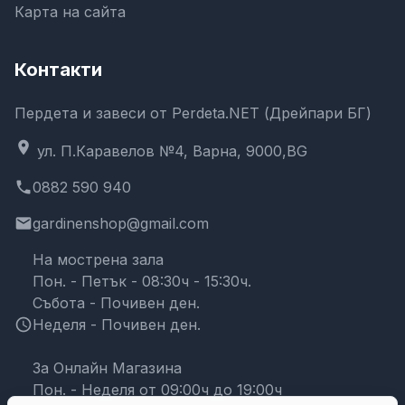
Карта на сайта
Контакти
Пердета и завеси от Perdeta.NET (Дрейпари БГ)
location_on
ул. П.Каравелов №4, Варна, 9000,BG
phone
0882 590 940
email
gardinenshop@gmail.com
На мострена зала
Пон. - Петък - 08:30ч - 15:30ч.
Събота - Почивен ден.
schedule
Неделя - Почивен ден.
За Онлайн Магазина
Пон. - Неделя от 09:00ч до 19:00ч