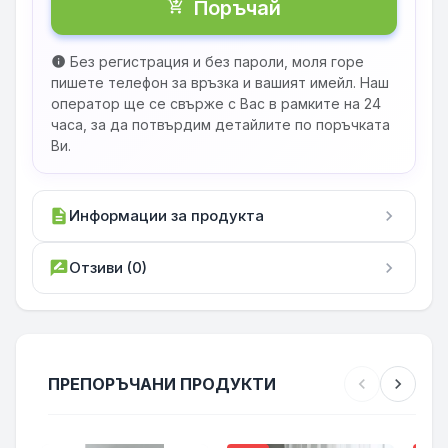
Поръчай
shopping_cart_checkout
Без регистрация и без пароли, моля горе
info
пишете телефон за връзка и вашият имейл. Наш
оператор ще се свърже с Вас в рамките на 24
часа, за да потвърдим детайлите по поръчката
Ви.
description
Информации за продукта
chevron_right
rate_review
Отзиви (0)
chevron_right
ПРЕПОРЪЧАНИ ПРОДУКТИ
chevron_left
chevron_right