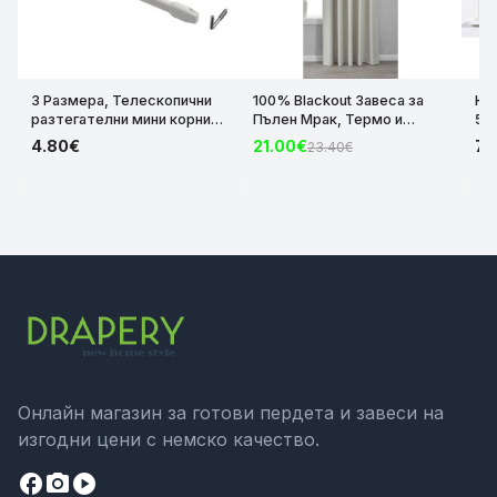
3 Размера, Телескопични
100% Blackout Завеса за
Къ
разтегателни мини корнизи
Пълен Мрак, Термо и
50
тип „Вирта“ – Бял цвят
Шумоизолираща с коланче
цв
4.80€
21.00€
7.
23.40€
(Комплект 2 броя)
цвят Крем, 175х140 и
код-110110-1
245х140 за Релса и Корниз
код-2023600-004
Онлайн магазин за готови пердета и завеси на
изгодни цени с немско качество.
facebook
camera_alt
play_circle