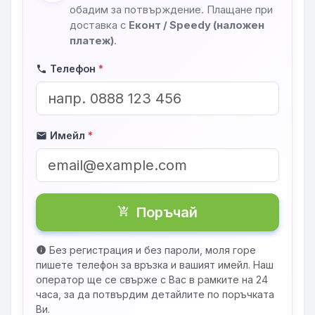
обадим за потвърждение. Плащане при
доставка с
Еконт / Speedy (наложен
платеж)
.
Телефон
*
phone
Имейл
*
mail
Поръчай
shopping_cart_checkout
Без регистрация и без пароли, моля горе
info
пишете телефон за връзка и вашият имейл. Наш
оператор ще се свърже с Вас в рамките на 24
часа, за да потвърдим детайлите по поръчката
Ви.