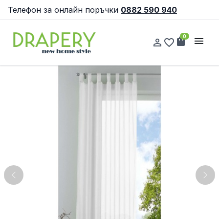
Телефон за онлайн поръчки
0882 590 940
0
shopping_bag
menu
person_outline
favorite_border
Previous
Nex