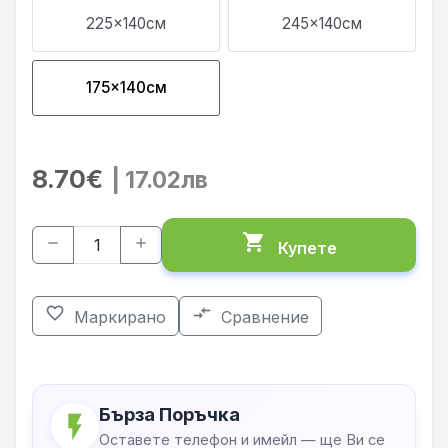
225x140см
245x140см
175x140см
8.70€
| 17.02лв
shopping_cart
remove
add
Купете
favorite_border
compare_arrows
Маркирано
Сравнение
Бърза Поръчка
flash_on
Оставете телефон и имейл — ще Ви се