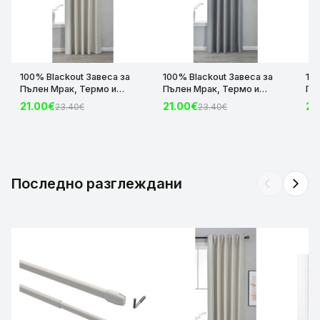
100% Blackout Завеса за
100% Blackout Завеса за
10
Пълен Мрак, Термо и
Пълен Мрак, Термо и
Пъ
Шумоизолираща с коланче
Шумоизолираща с коланче
Шу
21.00€
21.00€
21
23.40€
23.40€
цвят Крем, 175х140 и
цвят Сив, 175х140 и
цвя
245х140 за Релса и Корниз
245х140 за Релса и Корниз
24
код-2023600-004
код-2023600-006
ко
Последно разглеждани
arrow_back_ios
arrow_forward_ios