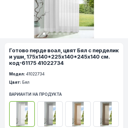
Готово перде воал, цвят Бял с перделик
и уши, 175х140*225х140*245x140 см.
код-61175 41022734
Модел:
41022734
Цвят:
Бял
ВАРИАНТИ НА ПРОДУКТА