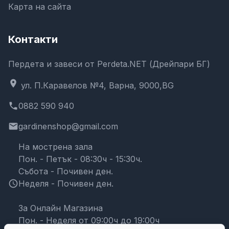
Карта на сайта
Контакти
Пердета и завеси от Perdeta.NET (Дрейпари БГ)
location_on
ул. П.Каравелов №4, Варна, 9000,BG
phone
0882 590 940
email
gardinenshop@gmail.com
На мострена зала
Пон. - Петък - 08:30ч - 15:30ч.
Събота - Почивен ден.
schedule
Неделя - Почивен ден.
За Онлайн Магазина
Пон. - Неделя от 09:00ч до 19:00ч