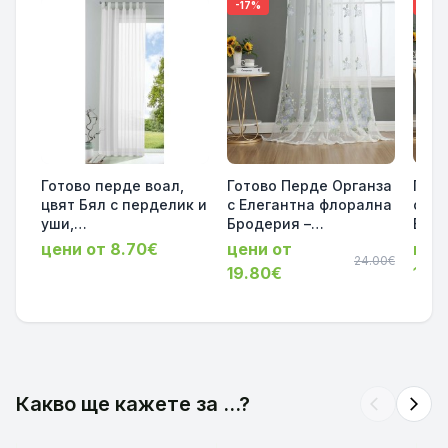
-17%
-17%
Готово перде воал,
Готово Перде Органза
Гото
цвят Бял с перделик и
с Елегантна флорална
с Ел
уши,
Бродерия –
Брод
175х140*225х140*245x
Прозрачно, за Релса и
Проз
цени от 8.70€
цени от
цен
140 см. код-61175
Тръбен Корниз, серия-
24.00€
Тръб
19.80€
19.
41022734
Флоренция
Фло
245x200см.
245x
код-2023200-010
код-
Какво ще кажете за ...?
arrow_back_ios
arrow_forward_ios