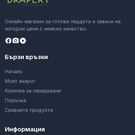
Онлайн магазин за готови пердета и завеси на
изгодни цени с немско качество.
facebook
camera_alt
play_circle
Бързи връзки
Начало
Моят акаунт
Количка за пазаруване
Поръчка
Сравнете продукти
Информация