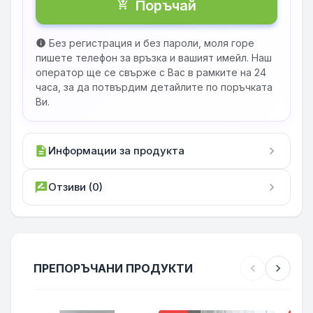
Поръчай
shopping_cart_checkout
Без регистрация и без пароли, моля горе
info
пишете телефон за връзка и вашият имейл. Наш
оператор ще се свърже с Вас в рамките на 24
часа, за да потвърдим детайлите по поръчката
Ви.
description
Информации за продукта
chevron_right
rate_review
Отзиви (0)
chevron_right
ПРЕПОРЪЧАНИ ПРОДУКТИ
chevron_left
chevron_right