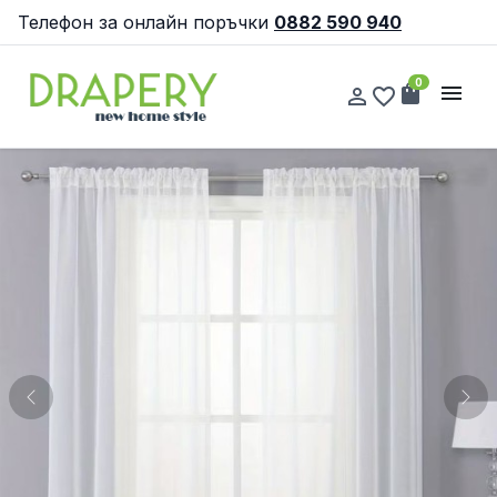
Телефон за онлайн поръчки
0882 590 940
0
shopping_bag
menu
person_outline
favorite_border
Previous
Nex