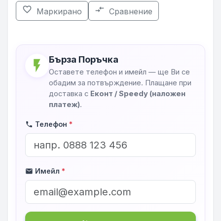
favorite_border
compare_arrows
Маркирано
Сравнение
Бърза Поръчка
flash_on
Оставете телефон и имейл — ще Ви се
обадим за потвърждение. Плащане при
доставка с
Еконт / Speedy (наложен
платеж)
.
Телефон
*
phone
Имейл
*
mail