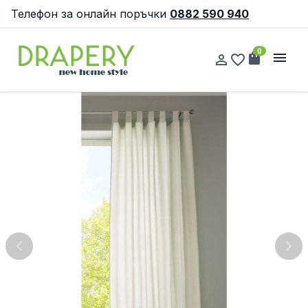
Телефон за онлайн поръчки
0882 590 940
0
shopping_bag
menu
person_outline
favorite_border
Previous
Nex