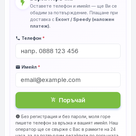
flash_on
Оставете телефон и имейл — ще Ви се
обадим за потвърждение. Плащане при
доставка с
Еконт / Speedy (наложен
платеж)
.
Телефон
*
phone
Имейл
*
mail
Поръчай
shopping_cart_checkout
Без регистрация и без пароли, моля горе
info
пишете телефон за връзка и вашият имейл. Наш
оператор ще се свърже с Вас в рамките на 24
часа, за да потвърдим детайлите по поръчката