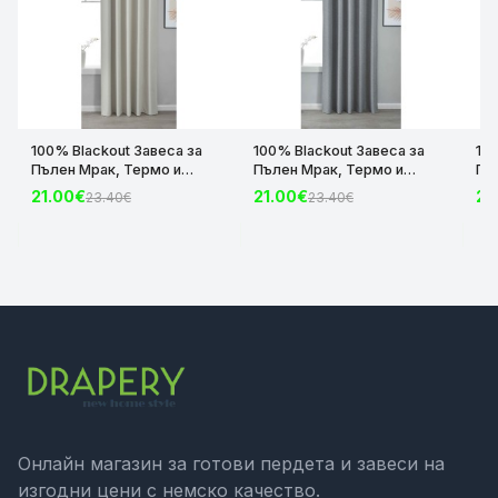
100% Blackout Завеса за
100% Blackout Завеса за
10
Пълен Мрак, Термо и
Пълен Мрак, Термо и
Пъ
Шумоизолираща с коланче
Шумоизолираща с коланче
Шу
21.00€
21.00€
21
23.40€
23.40€
цвят Крем, 175х140 и
цвят Сив, 175х140 и
цвя
245х140 за Релса и Корниз
245х140 за Релса и Корниз
24
код-2023600-004
код-2023600-006
ко
Онлайн магазин за готови пердета и завеси на
изгодни цени с немско качество.