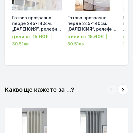
Готово прозрачно
Готово прозрачно
Гото
перде 245x140см.
перде 245x140см.
перд
„ВАЛЕНСИЯ“, релефни
„ВАЛЕНСИЯ“, релефна
„ВАЛ
квадрати цвят таупе с
текстура на помпони
неж
цени от 15.60€
цени от 15.60€
цен
|
|
ленен ефект за релса
с ленен ефект за
Scherli
30.51лв
30.51лв
30.5
и корниз код-
релса и корниз код-
ефек
2023480
2023470
корн
Какво ще кажете за ...?
arrow_back_ios
arrow_forward_ios