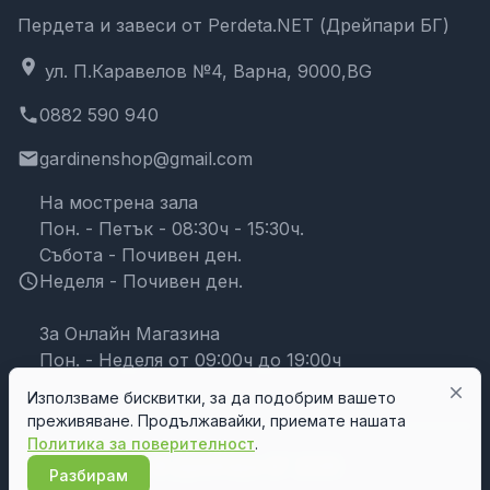
Пердета и завеси от Perdeta.NET (Дрейпари БГ)
location_on
ул. П.Каравелов №4, Варна, 9000,BG
phone
0882 590 940
email
gardinenshop@gmail.com
На мострена зала
Пон. - Петък - 08:30ч - 15:30ч.
Събота - Почивен ден.
schedule
Неделя - Почивен ден.
За Онлайн Магазина
Пон. - Неделя от 09:00ч до 19:00ч
close
Използваме бисквитки, за да подобрим вашето
преживяване. Продължавайки, приемате нашата
Политика за поверителност
.
© Дрейпари БГ 2026
Разбирам