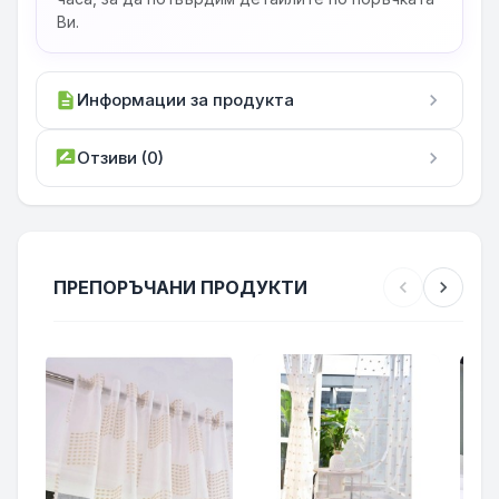
Ви.
description
Информации за продукта
chevron_right
rate_review
Отзиви (0)
chevron_right
ПРЕПОРЪЧАНИ ПРОДУКТИ
chevron_left
chevron_right