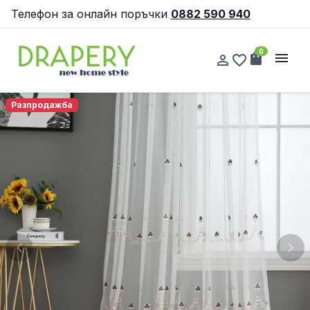
Телефон за онлайн поръчки
0882 590 940
0
shopping_bag
menu
person_outline
favorite_border
Разпродажба
Previous
Nex