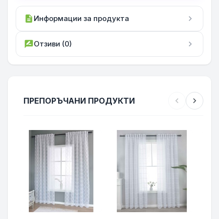
description
Информации за продукта
chevron_right
rate_review
Отзиви (0)
chevron_right
ПРЕПОРЪЧАНИ ПРОДУКТИ
chevron_left
chevron_right