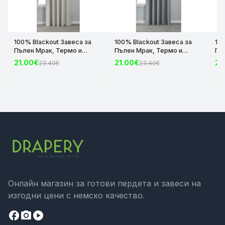
100% Blackout Завеса за
100% Blackout Завеса за
10
Пълен Мрак, Термо и
Пълен Мрак, Термо и
Пъ
Шумоизолираща с коланче
Шумоизолираща с коланче
Шу
21.00€
21.00€
21
23.40€
23.40€
цвят Крем, 175х140 и
цвят Сив, 175х140 и
цвя
245х140 за Релса и Корниз
245х140 за Релса и Корниз
24
код-2023600-004
код-2023600-006
ко
Онлайн магазин за готови пердета и завеси на
изгодни цени с немско качество.
facebook
camera_alt
play_circle