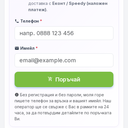
доставка с
Еконт / Speedy (наложен
платеж)
.
Телефон
*
phone
Имейл
*
mail
Поръчай
shopping_cart_checkout
Без регистрация и без пароли, моля горе
info
пишете телефон за връзка и вашият имейл. Наш
оператор ще се свърже с Вас в рамките на 24
часа, за да потвърдим детайлите по поръчката
Ви.