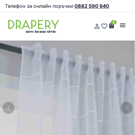
Телефон за онлайн поръчки
0882 590 940
0
shopping_bag
menu
person_outline
favorite_border
Previous
Nex