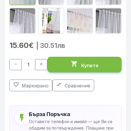
15.60€
| 30.51лв
shopping_cart
remove
add
Купете
favorite_border
compare_arrows
Маркирано
Сравнение
Бърза Поръчка
flash_on
Оставете телефон и имейл — ще Ви се
обадим за потвърждение. Плащане при