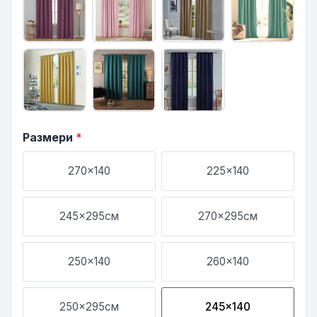
Размери
*
270x140
225x140
245x295см
270x295см
250x140
260x140
250x295см
245x140