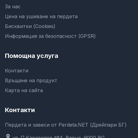
За нас
Цена на ушиване на пердета
Бисквитки (Cookies)
Информация за безопасност (GPSR)
Помощна услуга
Контакти
Връщане на продукт
Карта на сайта
Контакти
Пердета и завеси от Perdeta.NET (Дрейпари БГ)
location_on
ул. П.Каравелов №4, Варна, 9000,BG