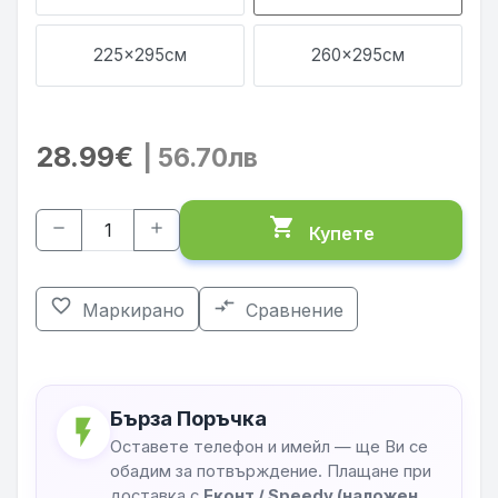
225x295см
260x295см
28.99€
| 56.70лв
shopping_cart
remove
add
Купете
favorite_border
compare_arrows
Маркирано
Сравнение
Бърза Поръчка
flash_on
Оставете телефон и имейл — ще Ви се
обадим за потвърждение. Плащане при
доставка с
Еконт / Speedy (наложен