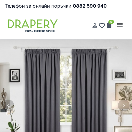
Телефон за онлайн поръчки
0882 590 940
0
shopping_bag
menu
person_outline
favorite_border
Previous
Nex