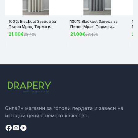
100% Blackout Завеса за
100% Blackout Завеса за
10
Пълен Мрак, Термо и
Пълен Мрак, Термо и
Пъ
Шумоизолираща с коланче
Шумоизолираща с коланче
Шу
21.00€
21.00€
21
23.40€
23.40€
цвят Крем, 175х140 и
цвят Сив, 175х140 и
цвя
245х140 за Релса и Корниз
245х140 за Релса и Корниз
24
код-2023600-004
код-2023600-006
ко
Онлайн магазин за готови пердета и завеси на
изгодни цени с немско качество.
facebook
camera_alt
play_circle