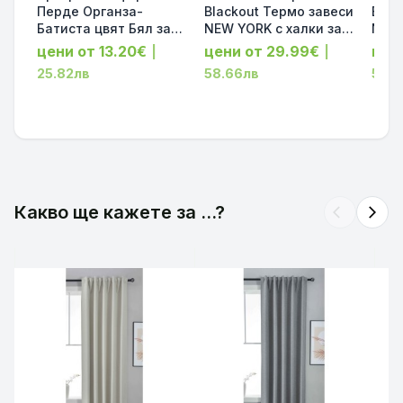
Перде Органза-
Blackout Термо завеси
Blac
Батиста цвят Бял за
NEW YORK с халки за
NEW 
Релса и Тръбен
Тръбен Корниз,
Тръб
цени от 13.20€
цени от 29.99€
цен
|
|
Корниз 245х140 и
затъмняващи,
затъ
25.82лв
58.66лв
58.6
245х300 код-61500
шумоизолиращи, Цвят
шумо
Черен, 5 Размера,
Тъмн
код-201920600-2-062
код-
Какво ще кажете за ...?
arrow_back_ios
arrow_forward_ios