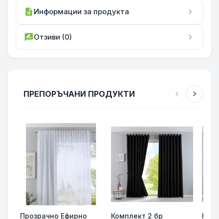
description
Информации за продукта
chevron_right
rate_review
Отзиви (0)
chevron_right
ПРЕПОРЪЧАНИ ПРОДУКТИ
chevron_left
chevron_right
Прозрачно Ефирно
Комплект 2 бр
Комп