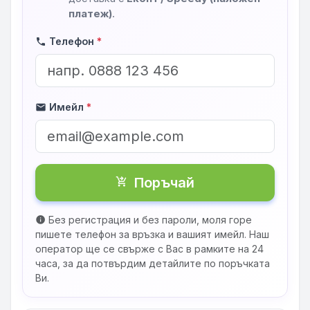
платеж)
.
Телефон
*
phone
Имейл
*
mail
Поръчай
shopping_cart_checkout
Без регистрация и без пароли, моля горе
info
пишете телефон за връзка и вашият имейл. Наш
оператор ще се свърже с Вас в рамките на 24
часа, за да потвърдим детайлите по поръчката
Ви.