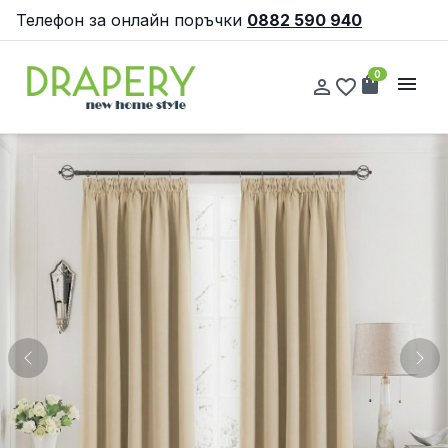
Телефон за онлайн поръчки
0882 590 940
0
shopping_bag
menu
person_outline
favorite_border
Previous
Nex