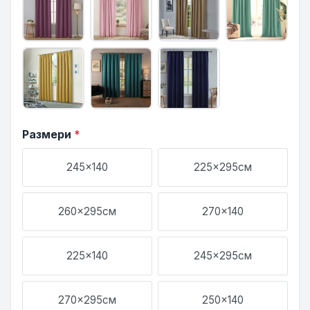
Размери
*
245x140
225x295см
260x295см
270x140
225x140
245x295см
270x295см
250x140