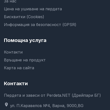
За нас
Цена на ушиване на пердета
Бисквитки (Cookies)
Информация за безопасност (GPSR)
Помощна услуга
Контакти
Връщане на продукт
Карта на сайта
Контакти
Пердета и завеси от Perdeta.NET (Дрейпари БГ)
location_on
ул. П.Каравелов №4, Варна, 9000,BG