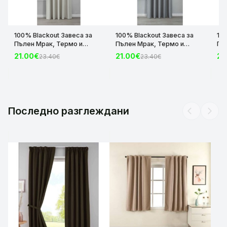
100% Blackout Завеса за
100% Blackout Завеса за
10
Пълен Мрак, Термо и
Пълен Мрак, Термо и
Пъ
Шумоизолираща с коланче
Шумоизолираща с коланче
Шу
21.00€
21.00€
21
23.40€
23.40€
цвят Крем, 175х140 и
цвят Сив, 175х140 и
цвя
245х140 за Релса и Корниз
245х140 за Релса и Корниз
24
код-2023600-004
код-2023600-006
ко
Последно разглеждани
arrow_back_ios
arrow_forward_ios