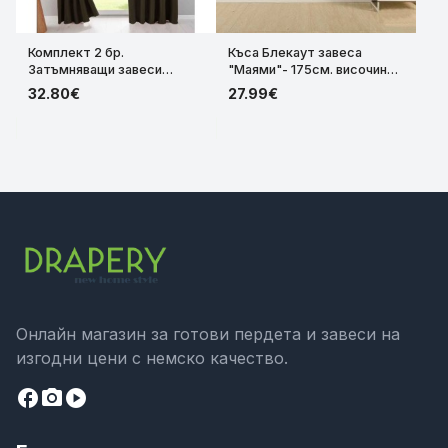
Комплект 2 бр.
Къса Блекаут завеса
Затъмняващи завеси
"Маями"- 175см. височина,
Blackout–Термо и
термо и шумоизолираща,
32.80€
27.99€
Шумоизолиращи, Цвят
за релса и тръбен корниз,
Кафяв, височина
цвят Пясъчен-Топъл Беж
160/225/245/280см,
код- 20620-3
ширина 140 и 295см
202020610-2-046
Онлайн магазин за готови пердета и завеси на
изгодни цени с немско качество.
facebook
camera_alt
play_circle