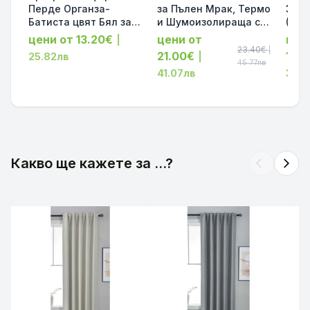
Перде Органза-
за Пълен Мрак, Термо
Заве
Батиста цвят Бял за
и Шумоизолираща с
(Bla
Релса и Тръбен
коланче цвят Таупе,
YORK
цени от 13.20€
цени от
цен
|
Корниз 245х140 и
175х140 и 245х140 за
Шум
23.40€
|
21.00€
16.
25.82лв
|
245х300 код-61500
Релса и Корниз
Свет
45.77лв
41.07лв
32.0
код-2023600-012
Разм
2020
Какво ще кажете за ...?
arrow_back_ios
arrow_forward_ios