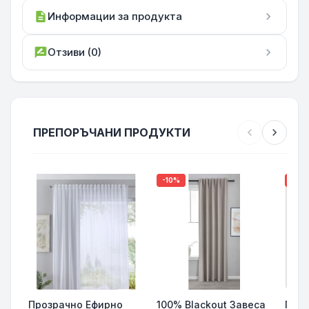
description
Информации за продукта
chevron_right
rate_review
Отзиви (0)
chevron_right
ПРЕПОРЪЧАНИ ПРОДУКТИ
chevron_left
chevron_right
-10%
-15%
Прозрачно Ефирно
100% Blackout Завеса
Гото