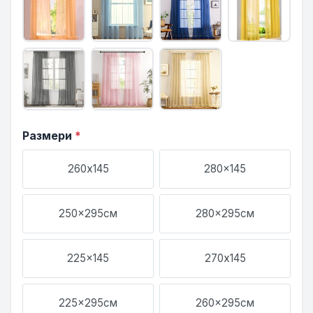
Размери
*
260х145
280x145
250x295см
280x295см
225x145
270х145
225x295см
260x295см