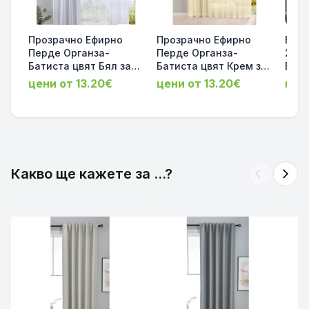
Прозрачно Ефирно
Прозрачно Ефирно
Бяло
Перде Органза-
Перде Органза-
245х
Батиста цвят Бял за
Батиста цвят Крем за
Воал
Релса и Тръбен
Релса и Тръбен
Уейв
цени от 13.20€
цени от 13.20€
цен
Корниз 245х140 и
Корниз 245х140 и
Олов
245х300 код-61500
245х300 код-61500
Релс
58508363
корн
003
Какво ще кажете за ...?
arrow_back_ios
arrow_forward_ios