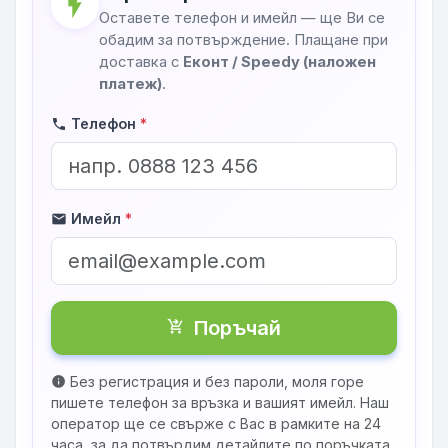
flash_on
Оставете телефон и имейл — ще Ви се
обадим за потвърждение. Плащане при
доставка с
Еконт / Speedy (наложен
платеж)
.
Телефон
*
phone
Имейл
*
mail
Поръчай
shopping_cart_checkout
Без регистрация и без пароли, моля горе
info
пишете телефон за връзка и вашият имейл. Наш
оператор ще се свърже с Вас в рамките на 24
часа, за да потвърдим детайлите по поръчката