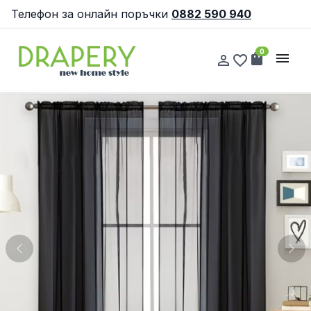
Телефон за онлайн поръчки
0882 590 940
0
shopping_bag
menu
person_outline
favorite_border
Previous
Nex