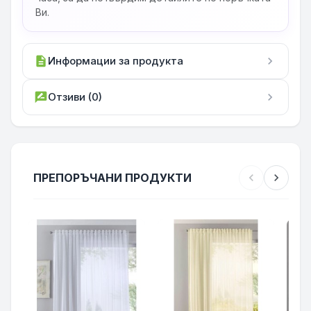
Ви.
description
Информации за продукта
chevron_right
rate_review
Отзиви (0)
chevron_right
ПРЕПОРЪЧАНИ ПРОДУКТИ
chevron_left
chevron_right