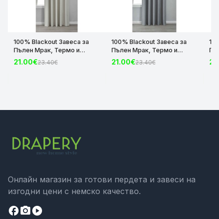
100% Blackout Завеса за
100% Blackout Завеса за
10
Пълен Мрак, Термо и
Пълен Мрак, Термо и
Пъ
Шумоизолираща с коланче
Шумоизолираща с коланче
Шу
21.00€
21.00€
21
23.40€
23.40€
цвят Крем, 175х140 и
цвят Сив, 175х140 и
цвя
245х140 за Релса и Корниз
245х140 за Релса и Корниз
24
код-2023600-004
код-2023600-006
ко
Онлайн магазин за готови пердета и завеси на
изгодни цени с немско качество.
facebook
camera_alt
play_circle