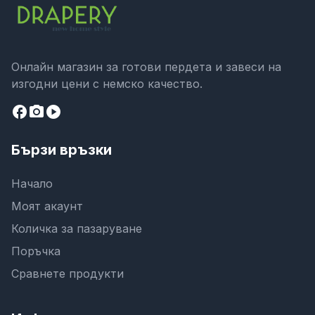
Онлайн магазин за готови пердета и завеси на
изгодни цени с немско качество.
facebook
camera_alt
play_circle
Бързи връзки
Начало
Моят акаунт
Количка за пазаруване
Поръчка
Сравнете продукти