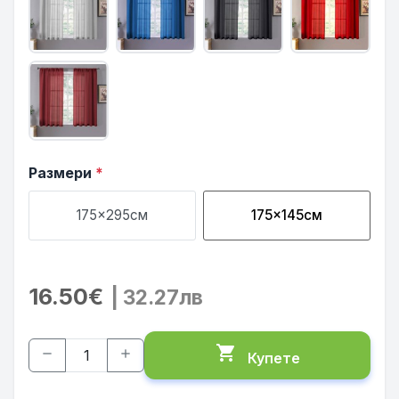
Размери
*
175x295см
175x145см
16.50€
| 32.27лв
shopping_cart
remove
add
Купете