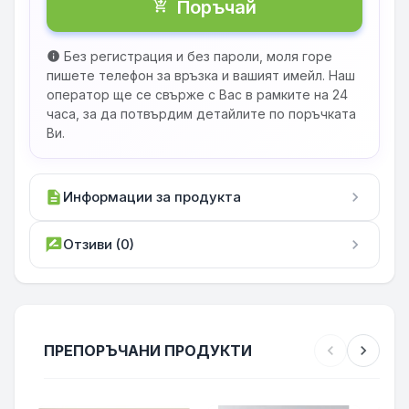
Поръчай
shopping_cart_checkout
Без регистрация и без пароли, моля горе
info
пишете телефон за връзка и вашият имейл. Наш
оператор ще се свърже с Вас в рамките на 24
часа, за да потвърдим детайлите по поръчката
Ви.
description
Информации за продукта
chevron_right
rate_review
Отзиви (0)
chevron_right
ПРЕПОРЪЧАНИ ПРОДУКТИ
chevron_left
chevron_right