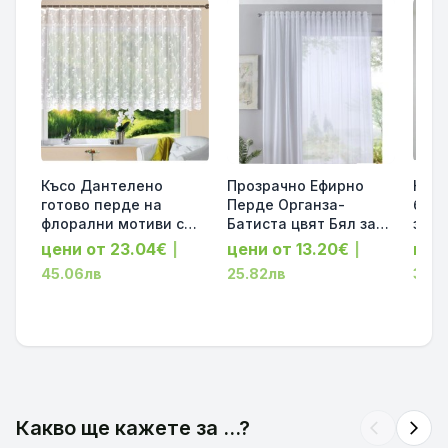
Късо Дантелено
Прозрачно Ефирно
Комп
готово перде на
Перде Органза-
бист
флорални мотиви с
Батиста цвят Бял за
за п
красив завършек, за
Релса и Тръбен
Елег
цени от 23.04€
цени от 13.20€
цен
|
|
Релса и Тръбен
Корниз 245х140 и
с ин
45.06лв
25.82лв
33.2
Корниз, цвят бял,
245х300 код-61500
уте
145х450см. код-13144-
за п
1
код-
Какво ще кажете за ...?
arrow_back_ios
arrow_forward_ios