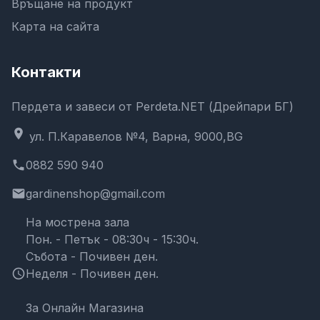
Връщане на продукт
Карта на сайта
Контакти
Пердета и завеси от Perdeta.NET (Дрейпари БГ)
location_on
ул. П.Каравелов №4, Варна, 9000,BG
phone
0882 590 940
email
gardinenshop@gmail.com
На мострена зала
Пон. - Петък - 08:30ч - 15:30ч.
Събота - Почивен ден.
schedule
Неделя - Почивен ден.
За Онлайн Магазина