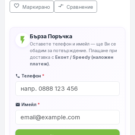
favorite_border
compare_arrows
Маркирано
Сравнение
Бърза Поръчка
flash_on
Оставете телефон и имейл — ще Ви се
обадим за потвърждение. Плащане при
доставка с
Еконт / Speedy (наложен
платеж)
.
Телефон
*
phone
Имейл
*
mail