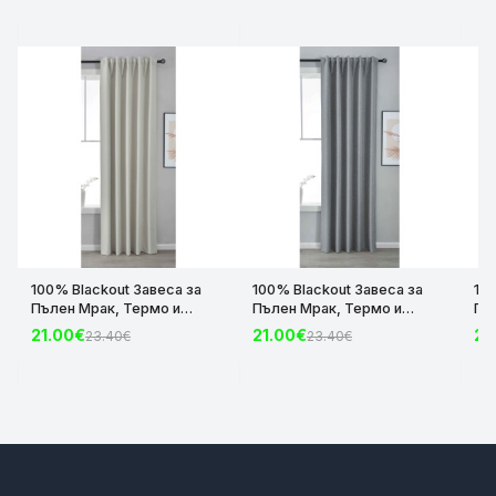
100% Blackout Завеса за
100% Blackout Завеса за
10
Пълен Мрак, Термо и
Пълен Мрак, Термо и
Пъ
Шумоизолираща с коланче
Шумоизолираща с коланче
Шу
21.00€
21.00€
21
23.40€
23.40€
цвят Крем, 175х140 и
цвят Сив, 175х140 и
цвя
245х140 за Релса и Корниз
245х140 за Релса и Корниз
24
код-2023600-004
код-2023600-006
ко