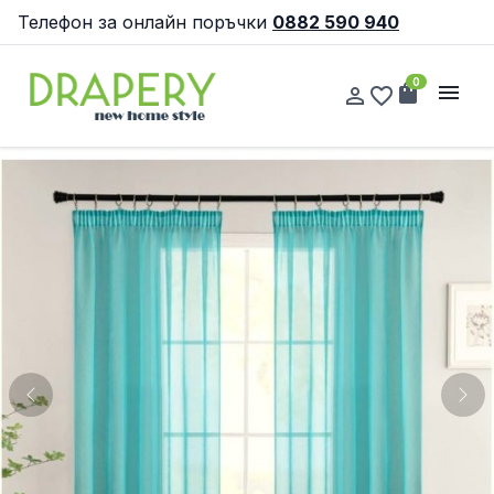
Телефон за онлайн поръчки
0882 590 940
0
shopping_bag
menu
person_outline
favorite_border
Previous
Nex