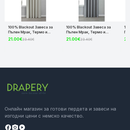
100% Blackout Завеса за
100% Blackout Завеса за
10
Пълен Мрак, Термо и
Пълен Мрак, Термо и
Пъ
Шумоизолираща с коланче
Шумоизолираща с коланче
Шу
21.00€
21.00€
21
23.40€
23.40€
цвят Крем, 175х140 и
цвят Сив, 175х140 и
цвя
245х140 за Релса и Корниз
245х140 за Релса и Корниз
24
код-2023600-004
код-2023600-006
ко
Онлайн магазин за готови пердета и завеси на
изгодни цени с немско качество.
facebook
camera_alt
play_circle