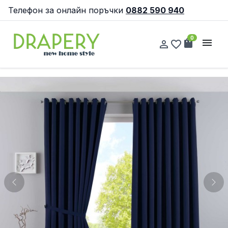
Телефон за онлайн поръчки
0882 590 940
0
shopping_bag
menu
person_outline
favorite_border
Previous
Nex