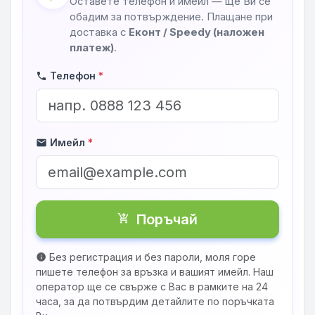
Оставете телефон и имейл — ще Ви се
обадим за потвърждение. Плащане при
доставка с
Еконт / Speedy (наложен
платеж)
.
Телефон
*
phone
Имейл
*
mail
Поръчай
shopping_cart_checkout
Без регистрация и без пароли, моля горе
info
пишете телефон за връзка и вашият имейл. Наш
оператор ще се свърже с Вас в рамките на 24
часа, за да потвърдим детайлите по поръчката