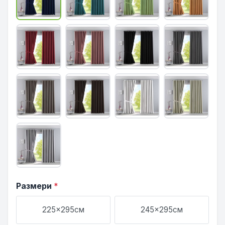
Размери
*
225x295см
245x295см