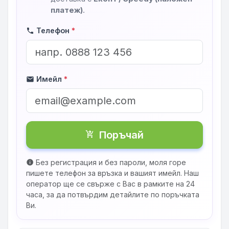
платеж)
.
Телефон
*
phone
Имейл
*
mail
Поръчай
shopping_cart_checkout
Без регистрация и без пароли, моля горе
info
пишете телефон за връзка и вашият имейл. Наш
оператор ще се свърже с Вас в рамките на 24
часа, за да потвърдим детайлите по поръчката
Ви.