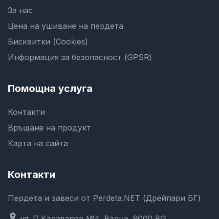
За нас
Цена на ушиване на пердета
Бисквитки (Cookies)
Информация за безопасност (GPSR)
Помощна услуга
Контакти
Връщане на продукт
Карта на сайта
Контакти
Пердета и завеси от Perdeta.NET (Дрейпари БГ)
location_on
ул. П.Каравелов №4, Варна, 9000,BG