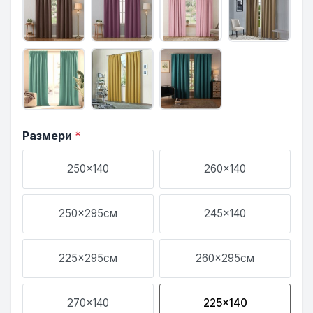
Размери
*
250x140
260x140
250x295см
245x140
225x295см
260x295см
270x140
225x140