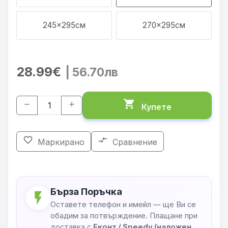
245x295см
270x295см
28.99€
| 56.70лв
shopping_cart
remove
add
Купете
favorite_border
compare_arrows
Маркирано
Сравнение
Бърза Поръчка
flash_on
Оставете телефон и имейл — ще Ви се
обадим за потвърждение. Плащане при
доставка с
Еконт / Speedy (наложен