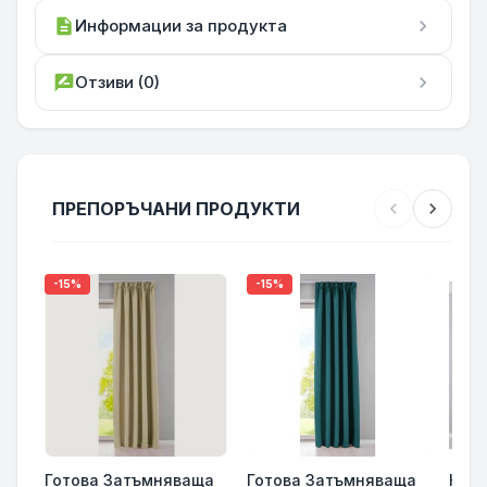
description
Информации за продукта
chevron_right
rate_review
Отзиви (0)
chevron_right
ПРЕПОРЪЧАНИ ПРОДУКТИ
chevron_left
chevron_right
-15%
-15%
Готова Затъмняваща
Готова Затъмняваща
Комп