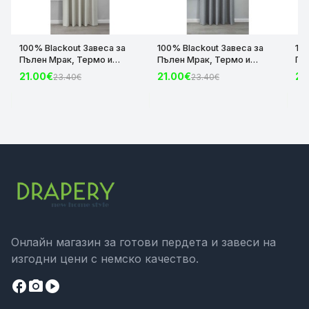
100% Blackout Завеса за
100% Blackout Завеса за
10
Пълен Мрак, Термо и
Пълен Мрак, Термо и
Пъ
Шумоизолираща с коланче
Шумоизолираща с коланче
Шу
21.00€
21.00€
21
23.40€
23.40€
цвят Крем, 175х140 и
цвят Сив, 175х140 и
цвя
245х140 за Релса и Корниз
245х140 за Релса и Корниз
24
код-2023600-004
код-2023600-006
ко
Онлайн магазин за готови пердета и завеси на
изгодни цени с немско качество.
facebook
camera_alt
play_circle