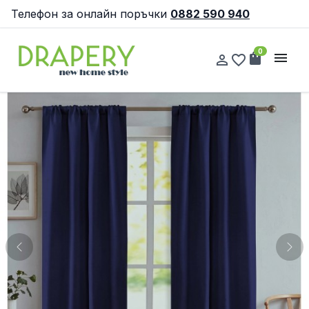
Телефон за онлайн поръчки
0882 590 940
0
shopping_bag
menu
person_outline
favorite_border
Previous
Nex