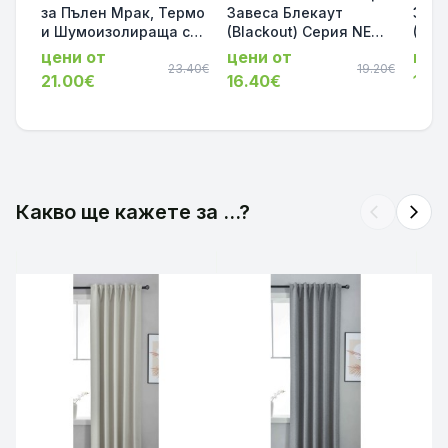
за Пълен Мрак, Термо
Завеса Блекаут
Заве
и Шумоизолираща с
(Blackout) Серия NEW
(Bla
коланче цвят Таупе,
YORK – Термо и
YORK
цени от
цени от
цен
175х140 и 245х140 за
23.40€
Шумоизолираща, Цвят
19.20€
Шум
21.00€
16.40€
16.
Релса и Корниз
Бял (Различни
Сив 
код-2023600-012
Размери) | Код:
Разм
202020610-002
2020
Какво ще кажете за ...?
arrow_back_ios
arrow_forward_ios