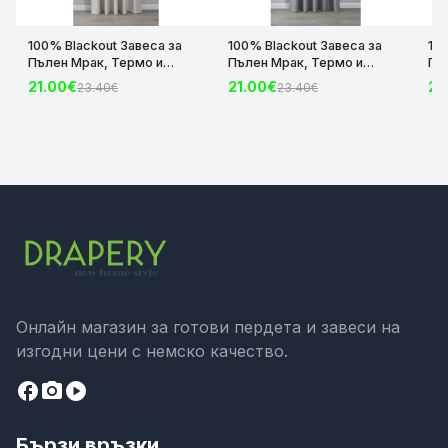
100% Blackout Завеса за
100% Blackout Завеса за
10
Пълен Мрак, Термо и
Пълен Мрак, Термо и
Пъ
Шумоизолираща с коланче
Шумоизолираща с коланче
Шу
21.00€
21.00€
21
23.40€
23.40€
цвят Крем, 175х140 и
цвят Сив, 175х140 и
цвя
245х140 за Релса и Корниз
245х140 за Релса и Корниз
24
код-2023600-004
код-2023600-006
ко
Онлайн магазин за готови пердета и завеси на
изгодни цени с немско качество.
facebook
camera_alt
play_circle
Бързи връзки