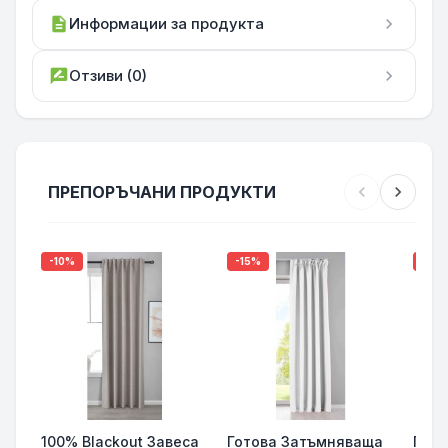
description
Информации за продукта
chevron_right
rate_review
Отзиви (0)
chevron_right
ПРЕПОРЪЧАНИ ПРОДУКТИ
chevron_left
chevron_right
-10%
-15%
-15%
100% Blackout Завеса
Готова Затъмняваща
Гото