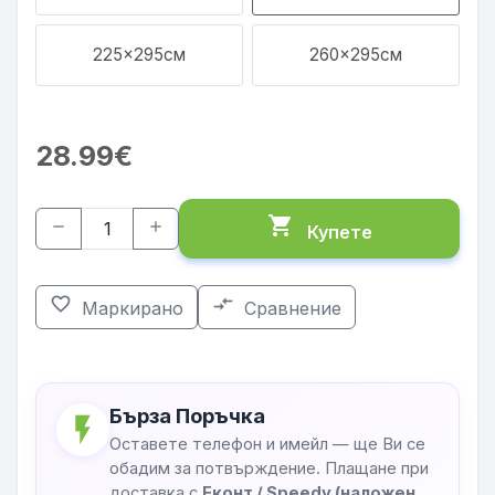
225x295см
260x295см
28.99€
shopping_cart
remove
add
Купете
favorite_border
compare_arrows
Маркирано
Сравнение
Бърза Поръчка
flash_on
Оставете телефон и имейл — ще Ви се
обадим за потвърждение. Плащане при
доставка с
Еконт / Speedy (наложен