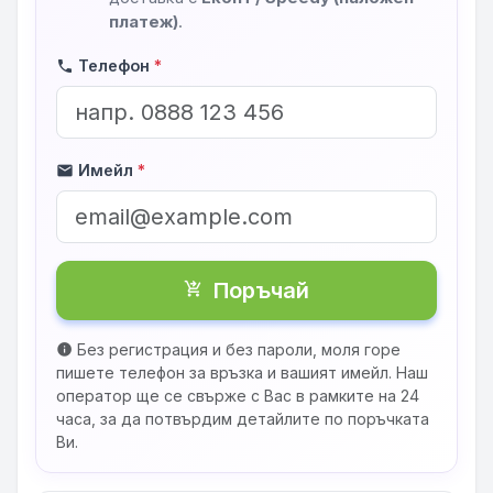
платеж)
.
Телефон
*
phone
Имейл
*
mail
Поръчай
shopping_cart_checkout
Без регистрация и без пароли, моля горе
info
пишете телефон за връзка и вашият имейл. Наш
оператор ще се свърже с Вас в рамките на 24
часа, за да потвърдим детайлите по поръчката
Ви.