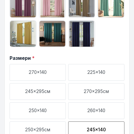
Размери
*
270x140
225x140
245x295см
270x295см
250x140
260x140
250x295см
245x140