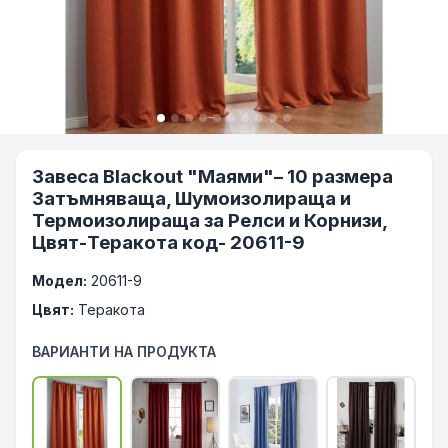
Завеса Blackout "Маями"– 10 размера
Затъмняваща, Шумоизолираща и
Термоизолираща за Релси и Корнизи,
Цвят-Теракота код- 20611-9
Модел:
20611-9
Цвят:
Теракота
ВАРИАНТИ НА ПРОДУКТА