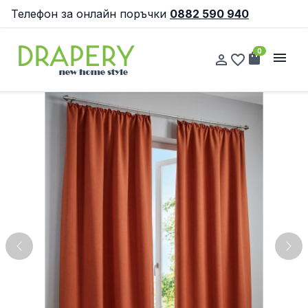
Телефон за онлайн поръчки
0882 590 940
0
shopping_bag
menu
person_outline
favorite_border
Previous
Nex