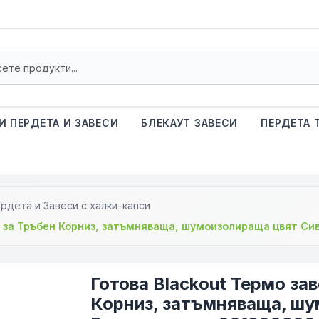
И ПЕРДЕТА И ЗАВЕСИ
БЛЕКАУТ ЗАВЕСИ
ПЕРДЕТА 
рдета и Завеси с халки-капси
и за Тръбен Корниз, затъмняваща, шумоизолираща цвят Сив
Готова Blackout Термо за
Корниз, затъмняваща, шу