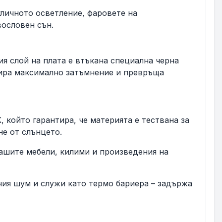
личното осветление, фаровете на
ословен сън.
ия слой на плата е втъкана специална черна
нтира максимално затъмнение и превръща
 който гарантира, че материята е тествана за
не от слънцето.
ашите мебели, килими и произведения на
ния шум и служи като термо бариера – задържа