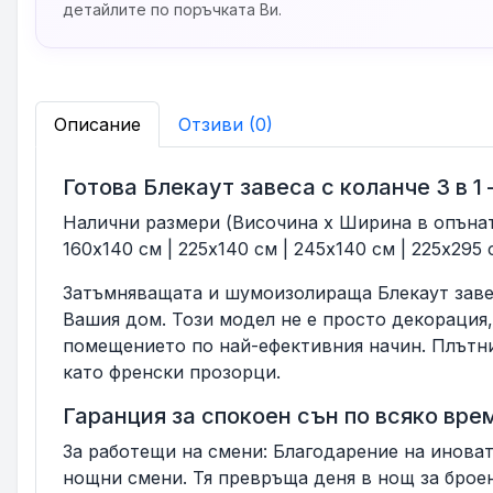
детайлите по поръчката Ви.
Описание
Отзиви (0)
Готова Блекаут завеса с коланче 3 в 
Налични размери (Височина х Ширина в опънат
160x140 см | 225x140 см | 245x140 см | 225x295 
Затъмняващата и шумоизолираща Блекаут завес
Вашия дом. Този модел не е просто декорация,
помещението по най-ефективния начин. Плътнит
като френски прозорци.
Гаранция за спокоен сън по всяко вре
За работещи на смени: Благодарение на иновати
нощни смени. Тя превръща деня в нощ за брое