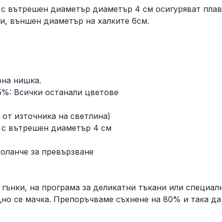
) с вътрешен диаметър диаметър 4 см осигуряват плав
и, външен диаметър на халките 6см.
рна нишка.
5%: Всички останали цветове
 от източника на светлина)
, с вътрешен диаметър 4 см
коланче за превързване
 гънки, на програма за деликатни тъкани или специалн
удно се мачка. Препоръчваме съхнене на 80% и така да