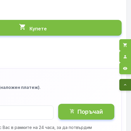
shopping_cart
Купете
shopping_cart
person
visibility
expand_less
 (наложен платеж)
.
Поръчай
shopping_cart_checkout
 Вас в рамките на 24 часа, за да потвърдим