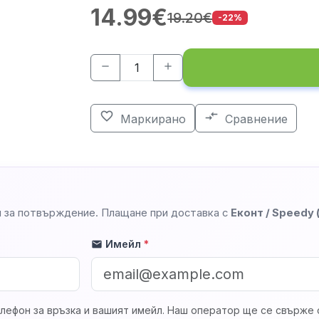
14.99€
19.20€
-22%
remove
add
favorite_border
compare_arrows
Маркирано
Сравнение
 за потвърждение. Плащане при доставка с
Еконт / Speedy
Имейл
*
mail
лефон за връзка и вашият имейл. Наш оператор ще се свърже с