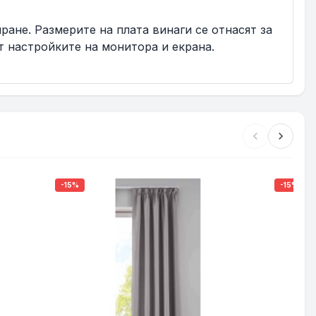
иране. Размерите на плата винаги се отнасят за
т настройките на монитора и екрана.
chevron_left
chevron_right
-15%
-15%