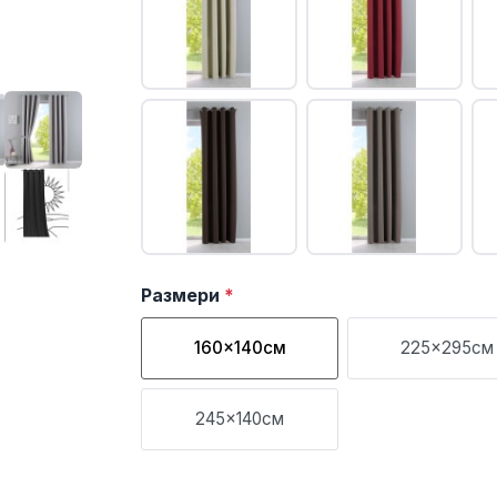
Размери
*
160x140см
225x295см
245x140см