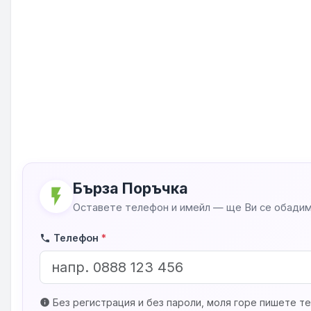
Бърза Поръчка
flash_on
Оставете телефон и имейл — ще Ви се обадим
Телефон
*
phone
Без регистрация и без пароли, моля горе пишете те
info