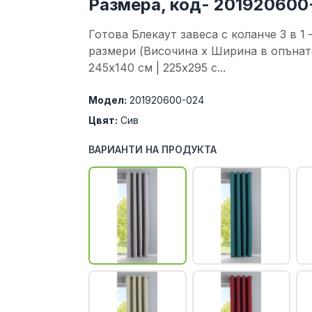
Размера, код- 201920600
Готова Блекаут завеса с коланче 3 в 
размери (Височина х Ширина в опънато 
245x140 см | 225x295 с...
Модел:
201920600-024
Цвят:
Сив
ВАРИАНТИ НА ПРОДУКТА