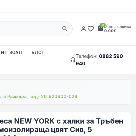
0
shopping_bag
Моята количка
search
person_outline
favorite_border
0.00€
ТИП ВОАЛ
БЛОГ
Телефон:
0882 590
headset_mic
940
, 5 Размера, код- 201920600-024
веса NEW YORK с халки за Тръбен
моизолираща цвят Сив, 5