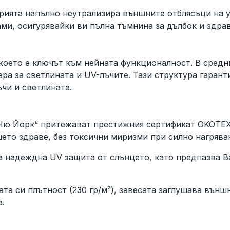
рията напълно неутрализира външните отблясъци на у
и, осигурявайки ви пълна тъмнина за дълбок и здрав
 което е ключът към нейната функционалност. В средн
ера за светлината и UV-лъчите. Тази структура гара
чи и светлината.
„Ню Йорк“ притежават престижния сертификат OKOTEX,
ето здраве, без токсични миризми при силно нагрява
 надеждна UV защита от слънцето, като предпазва В
та си плътност (230 гр/м²), завесата заглушава външ
а.