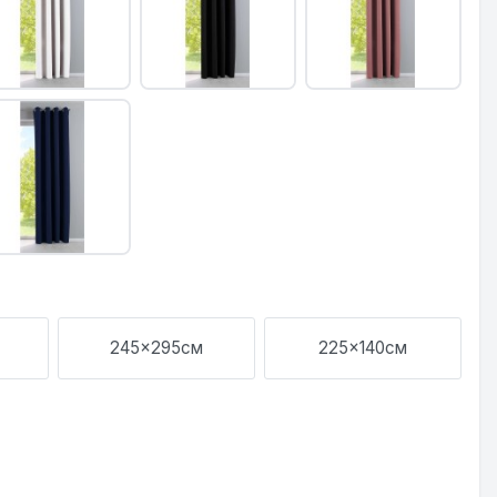
245x295см
225x140см