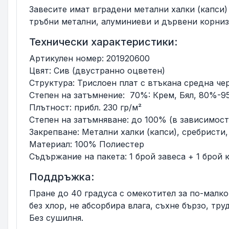
Завесите имат вградени метални халки (капси
тръбни метални, алуминиеви и дървени корниз
Технически характеристики:
Артикулен номер: 201920600
Цвят: Сив (двустранно оцветен)
Структура: Трислоен плат с втъкана средна че
Степен на затъмнение: 70%: Крем, Бял, 80%-9
Плътност: прибл. 230 гр/м²
Степен на затъмняване: до 100% (в зависимост
Закрепване: Метални халки (капси), сребристи
Материал: 100% Полиестер
Съдържание на пакета: 1 брой завеса + 1 брой 
Поддръжка:
Пране до 40 градуса с омекотител за по-малко
без хлор, не абсорбира влага, съхне бързо, тр
Без сушилня.