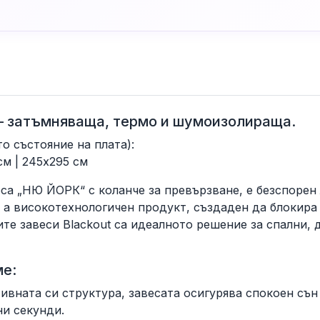
1 – затъмняваща, термо и шумоизолираща.
о състояние на плата):
см | 245x295 см
а „НЮ ЙОРК“ с коланче за превързване, е безспорен 
 а високотехнологичен продукт, създаден да блокира
е завеси Blackout са идеалното решение за спални, д
ме:
вната си структура, завесата осигурява спокоен сън 
ни секунди.