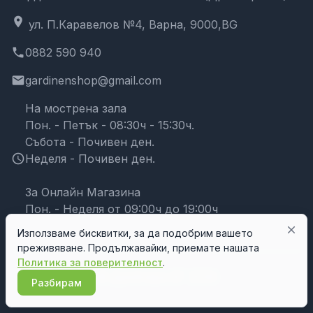
location_on
ул. П.Каравелов №4, Варна, 9000,BG
phone
0882 590 940
email
gardinenshop@gmail.com
На мострена зала
Пон. - Петък - 08:30ч - 15:30ч.
Събота - Почивен ден.
schedule
Неделя - Почивен ден.
За Онлайн Магазина
Пон. - Неделя от 09:00ч до 19:00ч
close
Използваме бисквитки, за да подобрим вашето
преживяване. Продължавайки, приемате нашата
Политика за поверителност
.
© Дрейпари БГ 2026
Разбирам