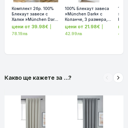
Комплект 2бр. 100%
100% Блекаут завеса
100%
Блекаут завеси с
»München Dark« с
»Mün
Халки »München Dark«
Коланче, 3 размера,
Кола
с Коланчета, 3
Пълно Затъмняване,
Пълн
цени от 39.98€
цени от 21.98€
цен
|
|
размера, Пълно
десен „Рибена кост“
десе
78.19лв
42.99лв
42.9
Затъмняване, десен
за Тръбен Корниз,
за Т
„Рибена кост“, Цвят
Цвят Син код-202410-
Цвят
Сив код-202410-2-004
018
код-
Какво ще кажете за ...?
arrow_back_ios
arrow_forward_ios