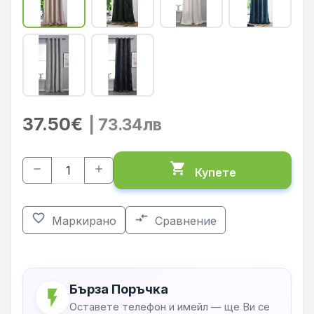
37.50€
| 73.34лв
shopping_cart
remove
add
Купете
favorite_border
compare_arrows
Маркирано
Сравнение
Бърза Поръчка
flash_on
Оставете телефон и имейл — ще Ви се