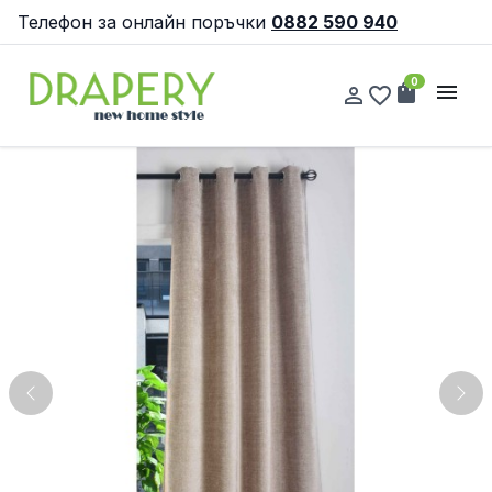
Телефон за онлайн поръчки
0882 590 940
0
shopping_bag
menu
person_outline
favorite_border
Previous
Nex