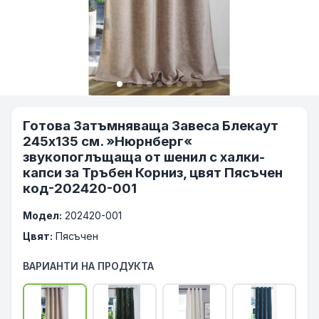
Готова Затъмняваща Завеса Блекаут
245х135 см. »Нюрнберг«
звукопоглъщаща от шенил с халки-
капси за Тръбен Корниз, цвят Пясъчен
код-202420-001
Модел:
202420-001
Цвят:
Пясъчен
ВАРИАНТИ НА ПРОДУКТА