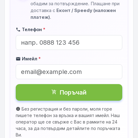
обадим за потвърждение. Плащане при
доставка с
Еконт / Speedy (наложен
платеж)
.
Телефон
*
phone
Имейл
*
mail
Поръчай
shopping_cart_checkout
Без регистрация и без пароли, моля горе
info
пишете телефон за връзка и вашият имейл. Наш
оператор ще се свърже с Вас в рамките на 24
часа, за да потвърдим детайлите по поръчката
Ви.