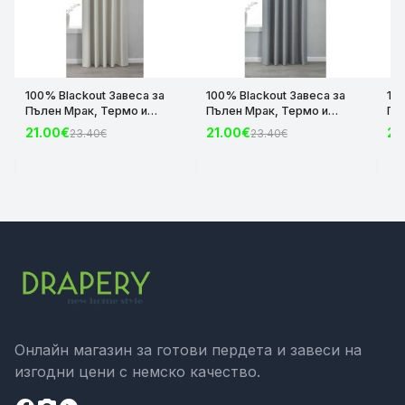
100% Blackout Завеса за
100% Blackout Завеса за
10
Пълен Мрак, Термо и
Пълен Мрак, Термо и
Пъ
Шумоизолираща с коланче
Шумоизолираща с коланче
Шу
21.00€
21.00€
21
23.40€
23.40€
цвят Крем, 175х140 и
цвят Сив, 175х140 и
цвя
245х140 за Релса и Корниз
245х140 за Релса и Корниз
24
код-2023600-004
код-2023600-006
ко
Онлайн магазин за готови пердета и завеси на
изгодни цени с немско качество.