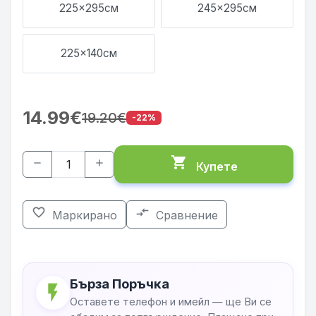
225x295см
245x295см
225x140см
14.99€
19.20€
-22%
shopping_cart
remove
add
Купете
favorite_border
compare_arrows
Маркирано
Сравнение
Бърза Поръчка
flash_on
Оставете телефон и имейл — ще Ви се