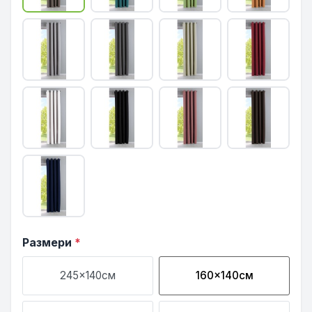
Размери
*
245x140см
160x140см