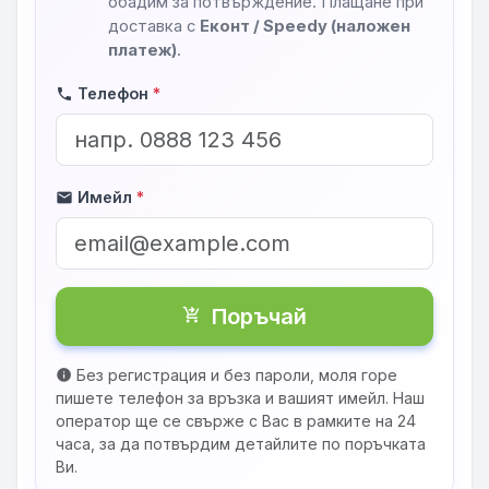
обадим за потвърждение. Плащане при
доставка с
Еконт / Speedy (наложен
платеж)
.
Телефон
*
phone
Имейл
*
mail
Поръчай
shopping_cart_checkout
Без регистрация и без пароли, моля горе
info
пишете телефон за връзка и вашият имейл. Наш
оператор ще се свърже с Вас в рамките на 24
часа, за да потвърдим детайлите по поръчката
Ви.