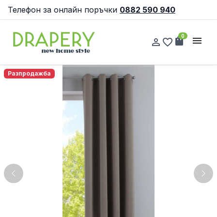
Телефон за онлайн поръчки
0882 590 940
0
shopping_bag
menu
person_outline
favorite_border
Разпродажба
Previous
Nex