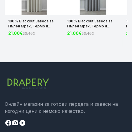
100% Blackout Завеса за
100% Blackout Завеса за
10
Пълен Мрак, Термо и
Пълен Мрак, Термо и
Пъ
Шумоизолираща с коланче
Шумоизолираща с коланче
Шу
21.00€
21.00€
21
23.40€
23.40€
цвят Крем, 175х140 и
цвят Сив, 175х140 и
цвя
245х140 за Релса и Корниз
245х140 за Релса и Корниз
24
код-2023600-004
код-2023600-006
ко
Онлайн магазин за готови пердета и завеси на
изгодни цени с немско качество.
facebook
camera_alt
play_circle