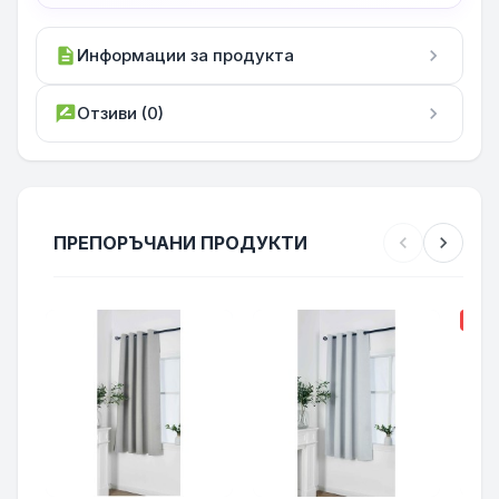
description
Информации за продукта
chevron_right
rate_review
Отзиви (0)
chevron_right
ПРЕПОРЪЧАНИ ПРОДУКТИ
chevron_left
chevron_right
-10%