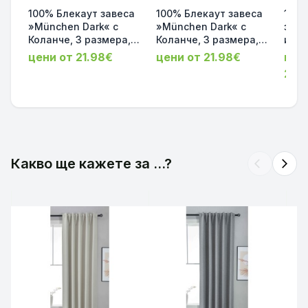
100% Блекаут завеса
100% Блекаут завеса
100%
»München Dark« с
»München Dark« с
за П
Коланче, 3 размера,
Коланче, 3 размера,
и Ш
Пълно Затъмняване,
Пълно Затъмняване,
кола
цени от 21.98€
цени от 21.98€
цен
десен „Рибена кост“
десен „Рибена кост“
175х
21.
за Тръбен Корниз,
за Тръбен Корниз,
Релс
Цвят Пясъчен
Цвят Бял код-202410-
код-
код-202410-012
003
Какво ще кажете за ...?
arrow_back_ios
arrow_forward_ios