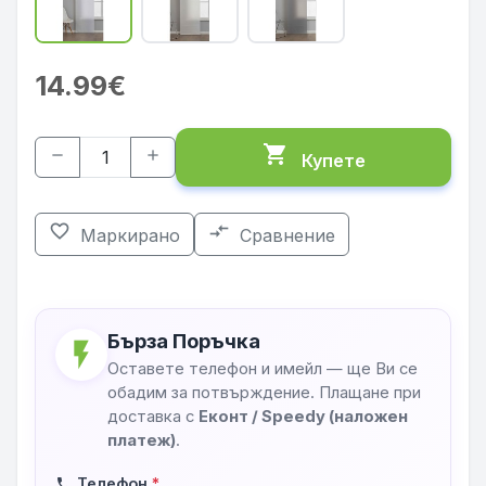
14.99€
shopping_cart
remove
add
Купете
favorite_border
compare_arrows
Маркирано
Сравнение
Бърза Поръчка
flash_on
Оставете телефон и имейл — ще Ви се
обадим за потвърждение. Плащане при
доставка с
Еконт / Speedy (наложен
платеж)
.
Телефон
*
phone