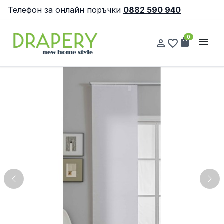
Телефон за онлайн поръчки
0882 590 940
0
shopping_bag
menu
person_outline
favorite_border
Previous
Nex