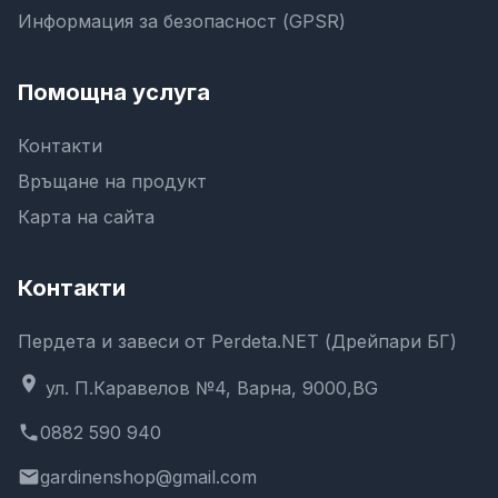
Информация за безопасност (GPSR)
Помощна услуга
Контакти
Връщане на продукт
Карта на сайта
Контакти
Пердета и завеси от Perdeta.NET (Дрейпари БГ)
location_on
ул. П.Каравелов №4, Варна, 9000,BG
phone
0882 590 940
email
gardinenshop@gmail.com