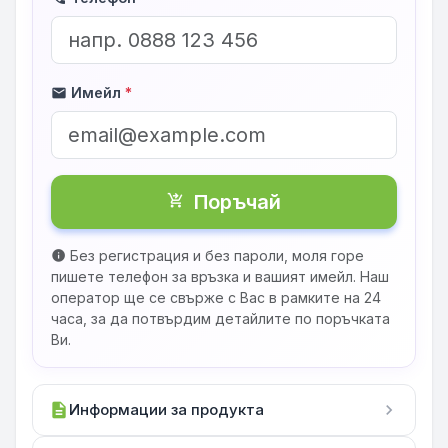
Имейл
*
mail
Поръчай
shopping_cart_checkout
Без регистрация и без пароли, моля горе
info
пишете телефон за връзка и вашият имейл. Наш
оператор ще се свърже с Вас в рамките на 24
часа, за да потвърдим детайлите по поръчката
Ви.
description
Информации за продукта
chevron_right