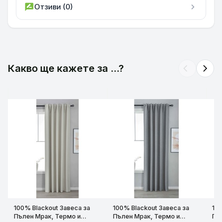
rate_review
Отзиви (0)
chevron_right
Какво ще кажете за ...?
arrow_back_ios
arrow_forward_ios
100% Blackout Завеса за
100% Blackout Завеса за
10
Пълен Мрак, Термо и
Пълен Мрак, Термо и
Пъ