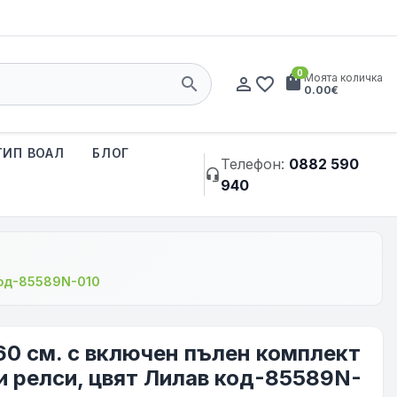
0
shopping_bag
Моята количка
search
person_outline
favorite_border
0.00€
ТИП ВОАЛ
БЛОГ
Телефон:
0882 590
headset_mic
940
код-85589N-010
60 см. с включен пълен комплект
и релси, цвят Лилав код-85589N-