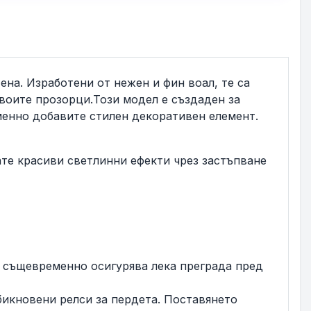
ена. Изработени от нежен и фин воал, те са
своите прозорци.Този модел е създаден за
менно добавите стилен декоративен елемент.
ате красиви светлинни ефекти чрез застъпване
о същевременно осигурява лека преграда пред
бикновени релси за пердета. Поставянето