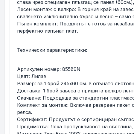
става чрез специален плъзгащ се панел (60см.)
Лесен монтаж с велкро: В горния край на заве
свалянето изключително бързо и лесно – само 
Пълен комплект: Продуктът е готов за незабав
перфектно изпънат плат.
Технически характеристики:
Артикулен номер: 85589N
Цвят: Лилав
Размер: за 1 брой 245х60 см. в опънато състоян
Доставка: 1 брой завеса с пришита велкро лент
Окачване: Подходяща за стандартни пластмасо
Комплект за монтаж: Включва резервен пакет 
релса.
Сертификат: Продуктът е сертифициран съгласн
Предимства: Лека пропускливост на светлина
Материал: Тюл-Воал 100% висококачествен по