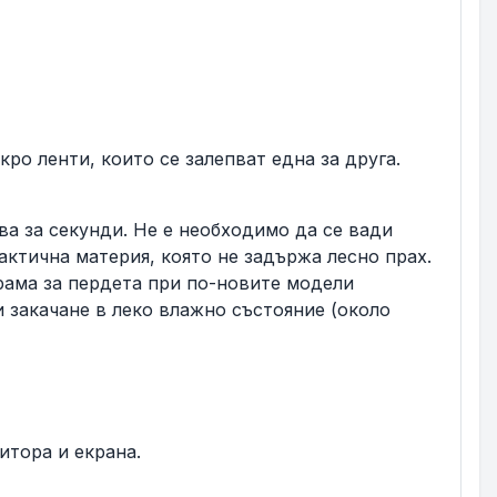
ро ленти, които се залепват една за друга.
ва за секунди. Не е необходимо да се вади
актична материя, която не задържа лесно прах.
рама за пердета при по-новите модели
и закачане в леко влажно състояние (около
итора и екрана.