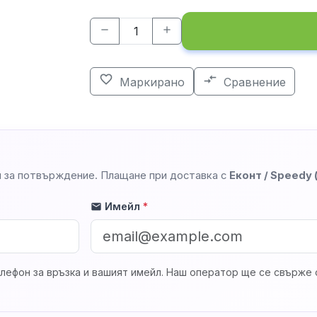
remove
add
favorite_border
compare_arrows
Маркирано
Сравнение
 за потвърждение. Плащане при доставка с
Еконт / Speedy
Имейл
*
mail
лефон за връзка и вашият имейл. Наш оператор ще се свърже с