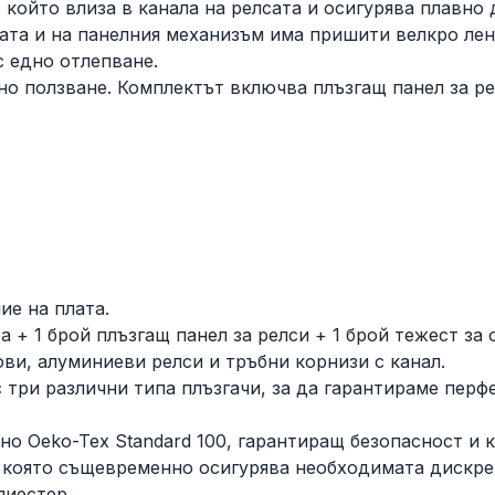
, който влиза в канала на релсата и осигурява плавно
сата и на панелния механизъм има пришити велкро лен
с едно отлепване.
но ползване. Комплектът включва плъзгащ панел за рел
ие на плата.
а + 1 брой плъзгащ панел за релси + 1 брой тежест за 
ви, алуминиеви релси и тръбни корнизи с канал.
с три различни типа плъзгачи, за да гарантираме пе
о Oeko-Tex Standard 100, гарантиращ безопасност и к
, която същевременно осигурява необходимата дискре
лиестер.