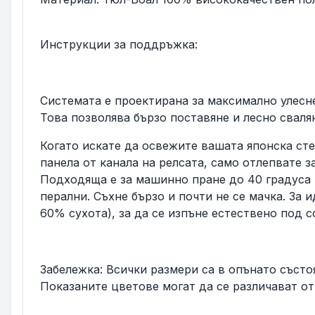
Инструкции за поддръжка:
Системата е проектирана за максимално улесне
Това позволява бързо поставяне и лесно сваля
Когато искате да освежите вашата японска сте
панела от канала на релсата, само отлепвате з
Подходяща е за машинно пране до 40 градуса 
перални. Съхне бързо и почти не се мачка. За
60% сухота), за да се изпъне естествено под с
Забележка: Всички размери са в опънато състоя
Показаните цветове могат да се различават от