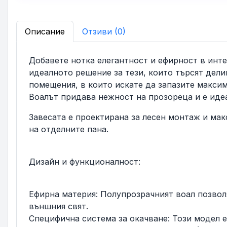
Описание
Отзиви (0)
Добавете нотка елегантност и ефирност в интер
идеалното решение за тези, които търсят дели
помещения, в които искате да запазите макси
Воалът придава нежност на прозореца и е ид
Завесата е проектирана за лесен монтаж и ма
на отделните пана.
Дизайн и функционалност:
Ефирна материя: Полупрозрачният воал позвол
външния свят.
Специфична система за окачване: Този модел 