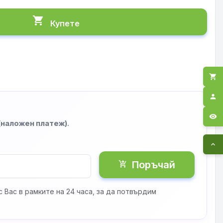
shopping_cart
Купете
shopping_cart
person
visibility
 (наложен платеж)
.
expand_less
Поръчай
shopping_cart_checkout
 Вас в рамките на 24 часа, за да потвърдим