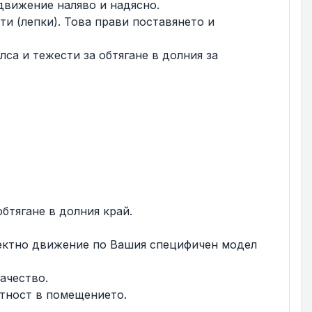
 движение наляво и надясно.
ти (лепки). Това прави поставянето и
са и тежести за обтягане в долния за
обтягане в долния край.
рфектно движение по Вашия специфичен модел
ачество.
тност в помещението.