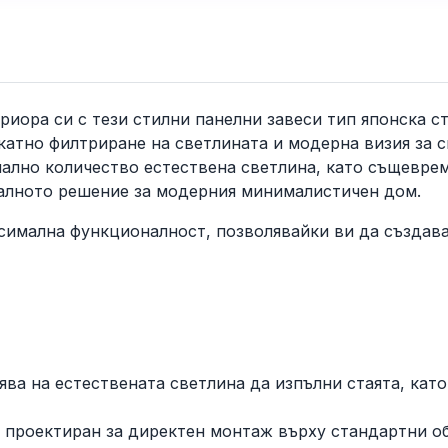
иора си с тези стилни панелни завеси тип японска ст
катно филтриране на светлината и модерна визия за 
мално количество естествена светлина, като същевре
еалното решение за модерния минималистичен дом.
ксимална функционалност, позволявайки ви да създав
ява на естествената светлина да изпълни стаята, кат
е проектиран за директен монтаж върху стандартни о