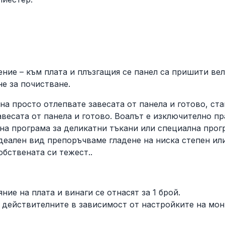
ние – към плата и плъзгащия се панел са пришити велк
не за почистване.
на просто отлепвате завесата от панела и готово, ста
авесата от панела и готово. Воалът е изключително пр
на програма за деликатни тъкани или специална прог
 идеален вид препоръчваме гладене на ниска степен ил
обствената си тежест..
ние на плата и винаги се отнасят за 1 брой.
 действителните в зависимост от настройките на мон