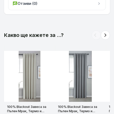
rate_review
Отзиви (0)
chevron_right
Какво ще кажете за ...?
arrow_back_ios
arrow_forward_ios
100% Blackout Завеса за
100% Blackout Завеса за
10
Пълен Мрак, Термо и
Пълен Мрак, Термо и
Пъ