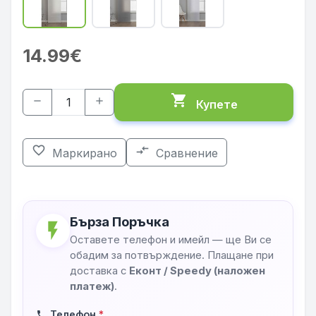
14.99€
shopping_cart
remove
add
Купете
favorite_border
compare_arrows
Маркирано
Сравнение
Бърза Поръчка
flash_on
Оставете телефон и имейл — ще Ви се
обадим за потвърждение. Плащане при
доставка с
Еконт / Speedy (наложен
платеж)
.
Телефон
*
phone