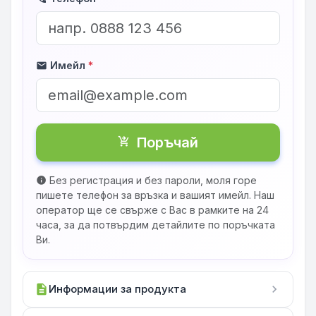
Имейл
*
mail
Поръчай
shopping_cart_checkout
Без регистрация и без пароли, моля горе
info
пишете телефон за връзка и вашият имейл. Наш
оператор ще се свърже с Вас в рамките на 24
часа, за да потвърдим детайлите по поръчката
Ви.
description
Информации за продукта
chevron_right