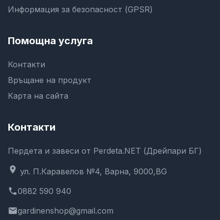
Информация за безопасност (GPSR)
Помощна услуга
Контакти
Връщане на продукт
Карта на сайта
Контакти
Пердета и завеси от Perdeta.NET (Дрейпари БГ)
location_on
ул. П.Каравелов №4, Варна, 9000,BG
phone
0882 590 940
email
gardinenshop@gmail.com