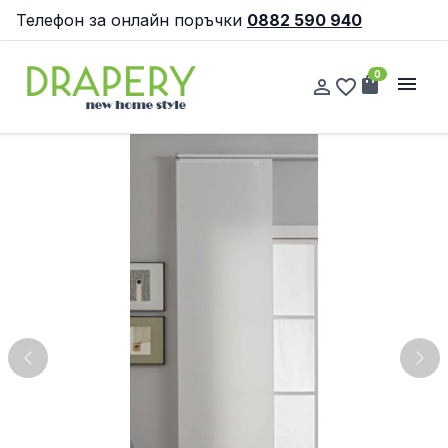
Телефон за онлайн поръчки
0882 590 940
0
shopping_bag
menu
person_outline
favorite_border
Previous
Nex