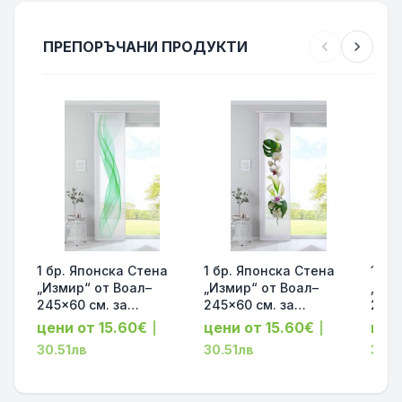
ПРЕПОРЪЧАНИ ПРОДУКТИ
chevron_left
chevron_right
1 бр. Японска Стена
1 бр. Японска Стена
1 бр
„Измир“ от Воал–
„Измир“ от Воал–
„Изм
245x60 см. за
245x60 см. за
245x
обикновена релса,
обикновена релса,
обик
цени от 15.60€
цени от 15.60€
цен
|
|
принт Зелена Вълна с
принт Бяла Орхидея с
прин
30.51лв
30.51лв
30.5
включен комплект за
включен комплект за
Вълн
окачване
окачване
комп
код-2022400-010
код-2022400-006
код