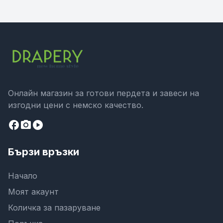
Онлайн магазин за готови пердета и завеси на
изгодни цени с немско качество.
facebook
camera_alt
play_circle
Бързи връзки
Начало
Моят акаунт
Количка за пазаруване