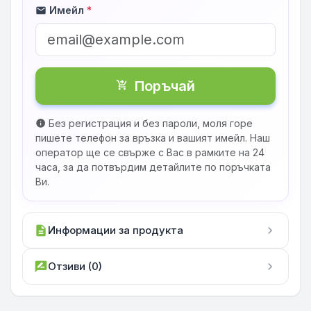
Имейл
*
mail
Поръчай
shopping_cart_checkout
Без регистрация и без пароли, моля горе
info
пишете телефон за връзка и вашият имейл. Наш
оператор ще се свърже с Вас в рамките на 24
часа, за да потвърдим детайлите по поръчката
Ви.
description
Информации за продукта
chevron_right
rate_review
Отзиви (0)
chevron_right