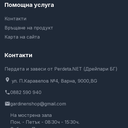
Помощна услуга
Контакти
Връщане на продукт
Карта на сайта
Контакти
Пердета и завеси от Perdeta.NET (Дрейпари БГ)
location_on
ул. П.Каравелов №4, Варна, 9000,BG
phone
0882 590 940
email
gardinenshop@gmail.com
На мострена зала
Пон. - Петък - 08:30ч - 15:30ч.