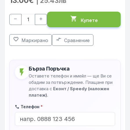
13.00€
| 25.43лв
shopping_cart
remove
add
Купете
favorite_border
compare_arrows
Маркирано
Сравнение
Бърза Поръчка
flash_on
Оставете телефон и имейл — ще Ви се
обадим за потвърждение. Плащане при
доставка с
Еконт / Speedy (наложен
платеж)
.
Телефон
*
phone