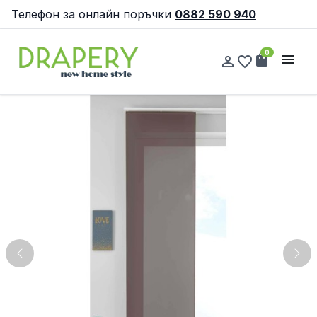
Телефон за онлайн поръчки
0882 590 940
0
shopping_bag
menu
person_outline
favorite_border
Previous
Nex