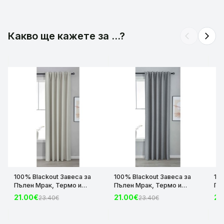
Какво ще кажете за ...?
arrow_back_ios
arrow_forward_ios
100% Blackout Завеса за
100% Blackout Завеса за
10
Пълен Мрак, Термо и
Пълен Мрак, Термо и
Пъ
Шумоизолираща с коланче
Шумоизолираща с коланче
Шу
21.00€
21.00€
21
23.40€
23.40€
цвят Крем, 175х140 и
цвят Сив, 175х140 и
цвя
245х140 за Релса и Корниз
245х140 за Релса и Корниз
24
код-2023600-004
код-2023600-006
ко