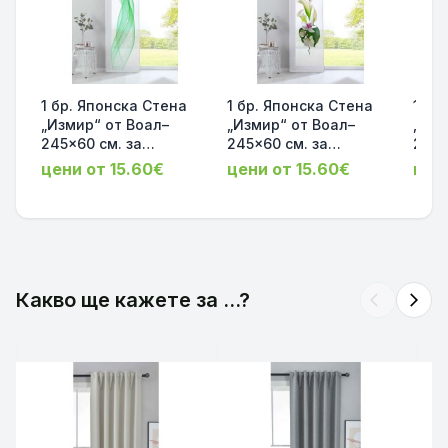
1 бр. Японска Стена
1 бр. Японска Стена
1 бр
„Измир“ от Воал–
„Измир“ от Воал–
„Изм
245x60 см. за
245x60 см. за
245x
обикновена релса,
обикновена релса,
обик
цени от 15.60€
цени от 15.60€
цен
принт Зелена Вълна с
принт Бяла Орхидея с
прин
включен комплект за
включен комплект за
Вълн
окачване
окачване
комп
код-2022400-010
код-2022400-006
код
Какво ще кажете за ...?
arrow_back_ios
arrow_forward_ios