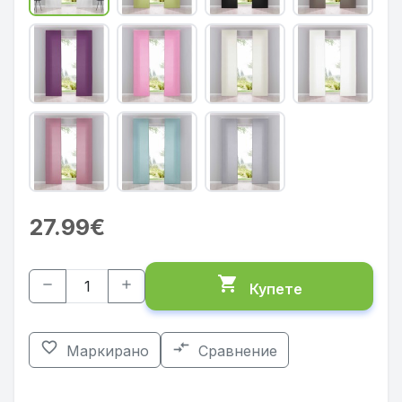
27.99€
shopping_cart
remove
add
Купете
favorite_border
compare_arrows
Маркирано
Сравнение