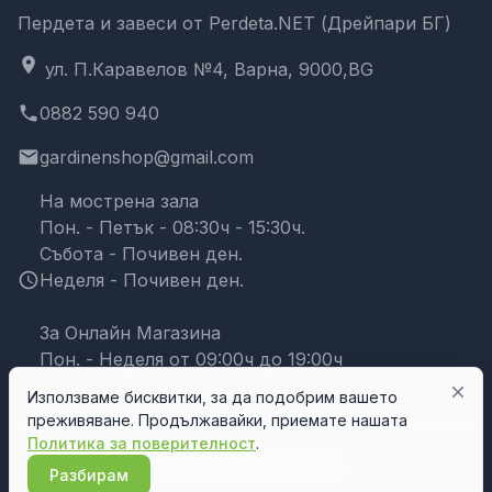
Пердета и завеси от Perdeta.NET (Дрейпари БГ)
location_on
ул. П.Каравелов №4, Варна, 9000,BG
phone
0882 590 940
email
gardinenshop@gmail.com
На мострена зала
Пон. - Петък - 08:30ч - 15:30ч.
Събота - Почивен ден.
schedule
Неделя - Почивен ден.
За Онлайн Магазина
Пон. - Неделя от 09:00ч до 19:00ч
close
Използваме бисквитки, за да подобрим вашето
преживяване. Продължавайки, приемате нашата
Политика за поверителност
.
© Дрейпари БГ 2026
Разбирам